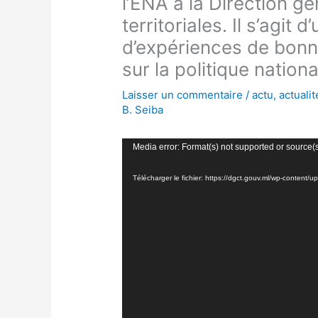
l’ENA à la Direction gé
territoriales. Il s’agit
d’expériences de bonne
sur la politique nation
Laisser un commentaire
/
actu
,
actualit
B. Seiba
Lecteur
Media error: Format(s) not supported or source(
vidéo
Télécharger le fichier: https://dgct.gouv.ml/wp-conte