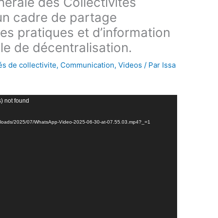
nérale des Collectivités
 d’un cadre de partage
s pratiques et d’information
ale de décentralisation.
és de collectivite
,
Communication
,
Videos
/ Par
Issa
s) not found
nt/uploads/2025/07/WhatsApp-Video-2025-06-30-at-07.55.03.mp4?_=1