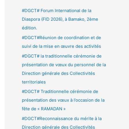
e
#DGCT# Forum International de la
r
Diaspora (FID 2026), à Bamako, 2ème
c
édition.
h
#DGCT#Réunion de coordination et de
e
suivi de la mise en œuvre des activités
r
#DGCT# la traditionnelle cérémonie de
présentation de vœux du personnel de la
:
Direction générale des Collectivités
territoriales
#DGCT# Traditionnelle cérémonie de
présentation des vœux à l’occasion de la
fête de « RAMADAN »
#DGCT#Reconnaissance du mérite à la
Direction générale des Collectivités