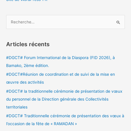
R
e
c
Articles récents
h
e
#DGCT# Forum International de la Diaspora (FID 2026), à
r
Bamako, 2ème édition.
c
#DGCT#Réunion de coordination et de suivi de la mise en
h
œuvre des activités
e
#DGCT# la traditionnelle cérémonie de présentation de vœux
r
du personnel de la Direction générale des Collectivités
territoriales
:
#DGCT# Traditionnelle cérémonie de présentation des vœux à
l’occasion de la fête de « RAMADAN »