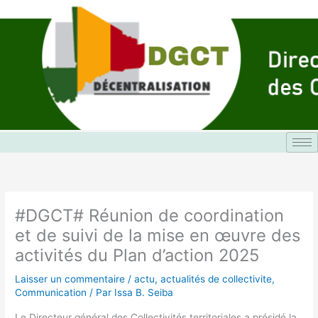
Aller
au
contenu
#DGCT# Réunion de coordination
et de suivi de la mise en œuvre des
activités du Plan d’action 2025
Laisser un commentaire
/
actu
,
actualités de collectivite
,
Communication
/ Par
Issa B. Seiba
Le Directeur général des Collectivités territoriales a présidé la