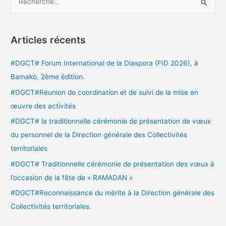
R
e
c
Articles récents
h
e
#DGCT# Forum International de la Diaspora (FID 2026), à
r
Bamako, 2ème édition.
c
#DGCT#Réunion de coordination et de suivi de la mise en
h
œuvre des activités
e
#DGCT# la traditionnelle cérémonie de présentation de vœux
r
du personnel de la Direction générale des Collectivités
territoriales
:
#DGCT# Traditionnelle cérémonie de présentation des vœux à
l’occasion de la fête de « RAMADAN »
#DGCT#Reconnaissance du mérite à la Direction générale des
Collectivités territoriales.