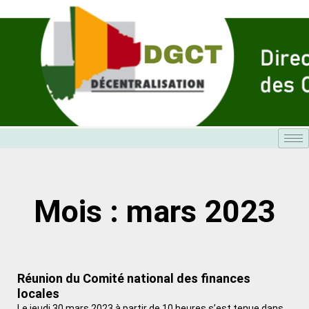
Aller
au
contenu
Mois : mars 2023
Réunion du Comité national des finances
locales
Le jeudi 30 mars 2023 à partir de 10 heures s’est tenue dans