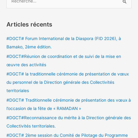
R
e
c
Articles récents
h
e
#DGCT# Forum International de la Diaspora (FID 2026), à
r
Bamako, 2ème édition.
c
#DGCT#Réunion de coordination et de suivi de la mise en
h
œuvre des activités
e
#DGCT# la traditionnelle cérémonie de présentation de vœux
r
du personnel de la Direction générale des Collectivités
territoriales
:
#DGCT# Traditionnelle cérémonie de présentation des vœux à
l’occasion de la fête de « RAMADAN »
#DGCT#Reconnaissance du mérite à la Direction générale des
Collectivités territoriales.
#DGCT# 2ème session du Comité de Pilotage du Programme