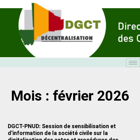
Aller
au
contenu
Mois : février 2026
DGCT-PNUD: Session de sensibilisation et
d’information de la société civile sur la
digitalisation des actes et procédures des