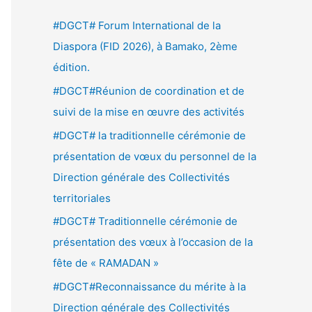
e
#DGCT# Forum International de la
r
Diaspora (FID 2026), à Bamako, 2ème
c
édition.
h
#DGCT#Réunion de coordination et de
e
suivi de la mise en œuvre des activités
r
#DGCT# la traditionnelle cérémonie de
présentation de vœux du personnel de la
:
Direction générale des Collectivités
territoriales
#DGCT# Traditionnelle cérémonie de
présentation des vœux à l’occasion de la
fête de « RAMADAN »
#DGCT#Reconnaissance du mérite à la
Direction générale des Collectivités