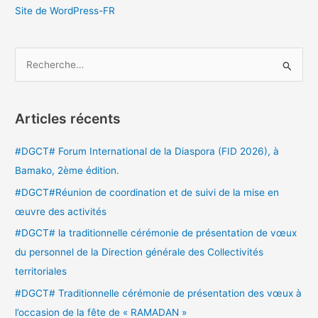
Site de WordPress-FR
R
e
c
Articles récents
h
e
#DGCT# Forum International de la Diaspora (FID 2026), à
r
Bamako, 2ème édition.
c
#DGCT#Réunion de coordination et de suivi de la mise en
h
œuvre des activités
e
#DGCT# la traditionnelle cérémonie de présentation de vœux
r
du personnel de la Direction générale des Collectivités
territoriales
:
#DGCT# Traditionnelle cérémonie de présentation des vœux à
l’occasion de la fête de « RAMADAN »