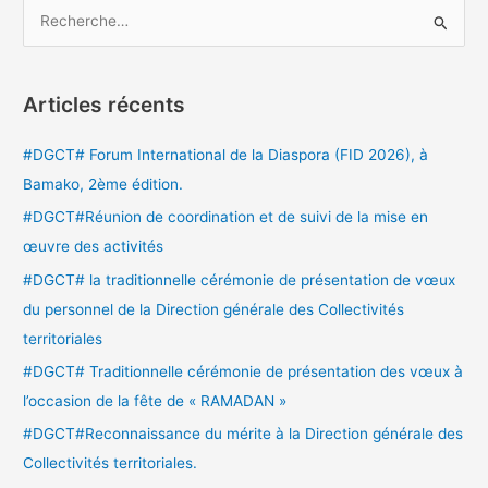
R
e
c
Articles récents
h
e
#DGCT# Forum International de la Diaspora (FID 2026), à
r
Bamako, 2ème édition.
c
#DGCT#Réunion de coordination et de suivi de la mise en
h
œuvre des activités
e
#DGCT# la traditionnelle cérémonie de présentation de vœux
r
du personnel de la Direction générale des Collectivités
territoriales
:
#DGCT# Traditionnelle cérémonie de présentation des vœux à
l’occasion de la fête de « RAMADAN »
#DGCT#Reconnaissance du mérite à la Direction générale des
Collectivités territoriales.