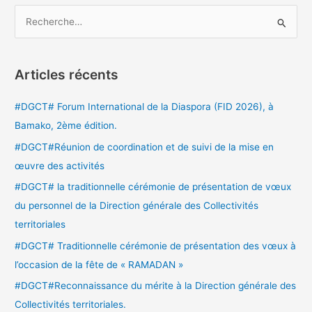
R
e
c
Articles récents
h
e
#DGCT# Forum International de la Diaspora (FID 2026), à
r
Bamako, 2ème édition.
c
#DGCT#Réunion de coordination et de suivi de la mise en
h
œuvre des activités
e
#DGCT# la traditionnelle cérémonie de présentation de vœux
r
du personnel de la Direction générale des Collectivités
territoriales
:
#DGCT# Traditionnelle cérémonie de présentation des vœux à
l’occasion de la fête de « RAMADAN »
#DGCT#Reconnaissance du mérite à la Direction générale des
Collectivités territoriales.