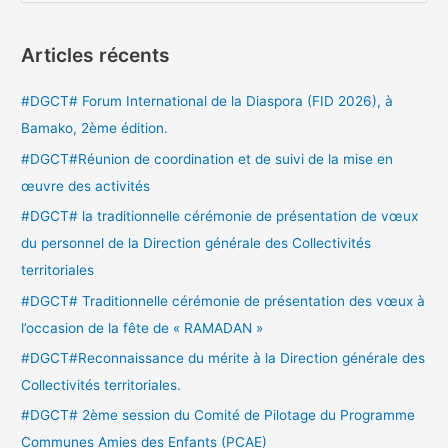
e
c
Articles récents
h
e
#DGCT# Forum International de la Diaspora (FID 2026), à
r
Bamako, 2ème édition.
c
#DGCT#Réunion de coordination et de suivi de la mise en
h
œuvre des activités
e
#DGCT# la traditionnelle cérémonie de présentation de vœux
r
du personnel de la Direction générale des Collectivités
territoriales
:
#DGCT# Traditionnelle cérémonie de présentation des vœux à
l’occasion de la fête de « RAMADAN »
#DGCT#Reconnaissance du mérite à la Direction générale des
Collectivités territoriales.
#DGCT# 2ème session du Comité de Pilotage du Programme
Communes Amies des Enfants (PCAE)