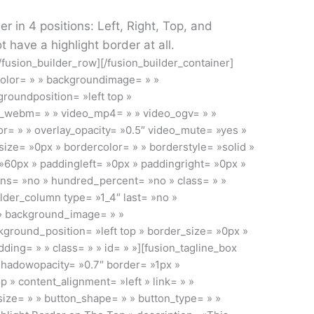
r in 4 positions: Left, Right, Top, and
 have a highlight border at all.
[/fusion_builder_row][/fusion_builder_container]
color= » » backgroundimage= » »
roundposition= »left top »
o_webm= » » video_mp4= » » video_ogv= » »
r= » » overlay_opacity= »0.5″ video_mute= »yes »
ize= »0px » bordercolor= » » borderstyle= »solid »
60px » paddingleft= »0px » paddingright= »0px »
ns= »no » hundred_percent= »no » class= » »
ilder_column type= »1_4″ last= »no »
 » background_image= » »
ground_position= »left top » border_size= »0px »
ding= » » class= » » id= » »][fusion_tagline_box
hadowopacity= »0.7″ border= »1px »
p » content_alignment= »left » link= » »
_size= » » button_shape= » » button_type= » »