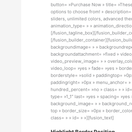
button= »Purchase Now » title= »Thes
options to choose from! » description
sliders, unlimited colors, advanced t
animation_type= » » animation_directio
[/fusion_tagline_box][/fusion_builder_
[/fusion_builder_container][fusion_bui
backgroundimage= » » backgroundrepea
backgroundattachment= »fixed » vide
video_preview_image= » » overlay_colo
video_loop= »yes » fade= »yes » borde
borderstyle= »solid » paddingtop= »0p
paddingright= »0px » menu_anchor= »
hundred_percent= »no » class= » » id=
type= »1_1″ last= »yes » spacing= »yes
background_image= » » background_re
top » border_size= »0px » border_colo
class= » » id= » »][fusion_text]
Highlight Border Position