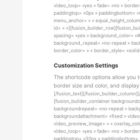
video_loop= »yes » fade= »no » borders
paddingtop= »0px » paddingbottom= »0
menu_anchor= » » equal_height_colum
id= » »][fusion_builder_row][fusion_bu
spacing= »yes » background_color= »#
background_repeat= »no-repeat » back
border_color= » » border_style= »solid 
Customization Settings
The shortcode options allow you t
border size and color, and display
[/fusion_text][/fusion_builder_column]
[fusion_builder_container background
backgroundrepeat= »no-repeat » backg
backgroundattachment= »fixed » vide
video_preview_image= » » overlay_colo
video_loop= »yes » fade= »no » borders
paddingtop= »30px » paddingbottom= »