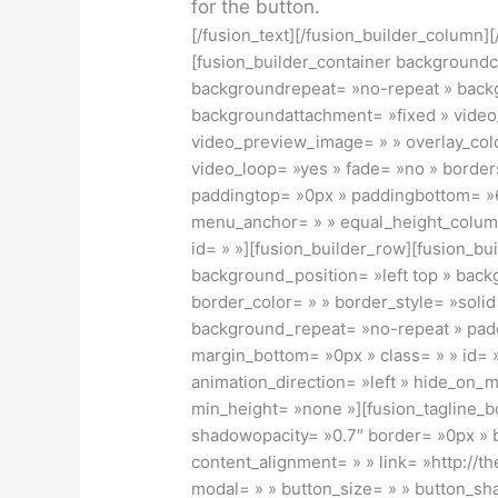
for the button.
[/fusion_text][/fusion_builder_column]
[fusion_builder_container background
backgroundrepeat= »no-repeat » backg
backgroundattachment= »fixed » vide
video_preview_image= » » overlay_colo
video_loop= »yes » fade= »no » borders
paddingtop= »0px » paddingbottom= »6
menu_anchor= » » equal_height_colum
id= » »][fusion_builder_row][fusion_bu
background_position= »left top » back
border_color= » » border_style= »soli
background_repeat= »no-repeat » padd
margin_bottom= »0px » class= » » id= 
animation_direction= »left » hide_on_
min_height= »none »][fusion_tagline_
shadowopacity= »0.7″ border= »0px » bo
content_alignment= » » link= »http://t
modal= » » button_size= » » button_sha