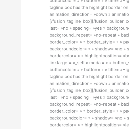
buttoncolor= » » button= » » title= »H
tagline box has the highlight border on
animation_direction= »down » animation
[/fusion_tagline_box][/fusion_builder_
last= »no » spacing= »yes » backgrou
background_repeat= »no-repeat » back
border_color= » » border_style= » » pad
backgroundcolor= » » shadow= »no » s
bordercolor= » » highlightposition= »bo
linktarget= »_self » modal= » » button
buttoncolor= » » button= » » title= »H
tagline box has the highlight border o
animation_direction= »down » animation
[/fusion_tagline_box][/fusion_builder_
last= »no » spacing= »yes » backgrou
background_repeat= »no-repeat » back
border_color= » » border_style= » » pad
backgroundcolor= » » shadow= »no » s
bordercolor= » » highlightposition= »le