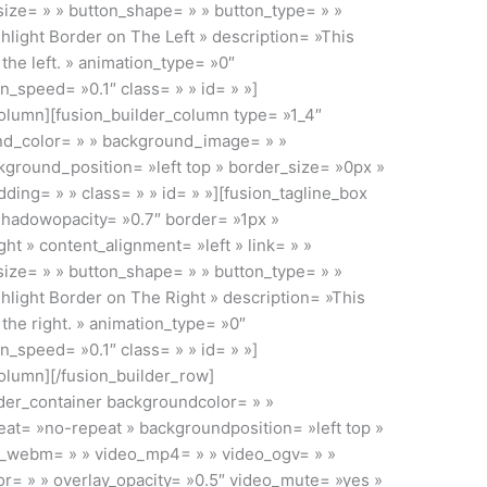
_size= » » button_shape= » » button_type= » »
ghlight Border on The Left » description= »This
 the left. » animation_type= »0″
_speed= »0.1″ class= » » id= » »]
column][fusion_builder_column type= »1_4″
und_color= » » background_image= » »
ground_position= »left top » border_size= »0px »
ding= » » class= » » id= » »][fusion_tagline_box
hadowopacity= »0.7″ border= »1px »
ght » content_alignment= »left » link= » »
_size= » » button_shape= » » button_type= » »
ghlight Border on The Right » description= »This
 the right. » animation_type= »0″
_speed= »0.1″ class= » » id= » »]
column][/fusion_builder_row]
lder_container backgroundcolor= » »
t= »no-repeat » backgroundposition= »left top »
o_webm= » » video_mp4= » » video_ogv= » »
r= » » overlay_opacity= »0.5″ video_mute= »yes »