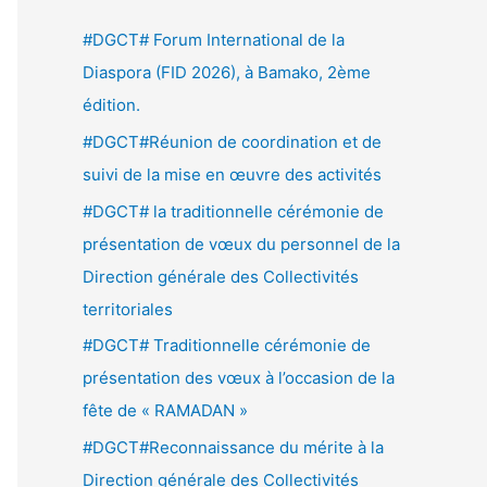
e
#DGCT# Forum International de la
r
Diaspora (FID 2026), à Bamako, 2ème
c
édition.
h
#DGCT#Réunion de coordination et de
e
suivi de la mise en œuvre des activités
r
#DGCT# la traditionnelle cérémonie de
présentation de vœux du personnel de la
:
Direction générale des Collectivités
territoriales
#DGCT# Traditionnelle cérémonie de
présentation des vœux à l’occasion de la
fête de « RAMADAN »
#DGCT#Reconnaissance du mérite à la
Direction générale des Collectivités