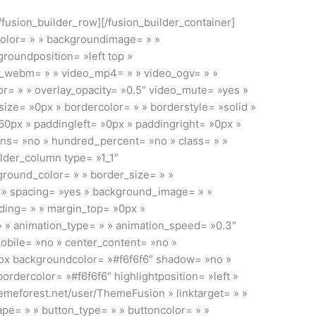
[/fusion_builder_row][/fusion_builder_container]
color= » » backgroundimage= » »
roundposition= »left top »
o_webm= » » video_mp4= » » video_ogv= » »
r= » » overlay_opacity= »0.5″ video_mute= »yes »
ize= »0px » bordercolor= » » borderstyle= »solid »
0px » paddingleft= »0px » paddingright= »0px »
ns= »no » hundred_percent= »no » class= » »
ilder_column type= »1_1″
ground_color= » » border_size= » »
d » spacing= »yes » background_image= » »
ing= » » margin_top= »0px »
» » animation_type= » » animation_speed= »0.3″
mobile= »no » center_content= »no »
box backgroundcolor= »#f6f6f6″ shadow= »no »
rdercolor= »#f6f6f6″ highlightposition= »left »
hemeforest.net/user/ThemeFusion » linktarget= » »
pe= » » button_type= » » buttoncolor= » »