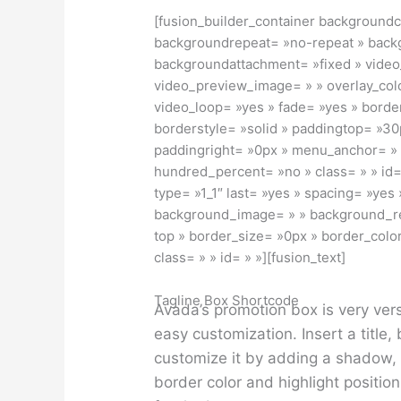
[fusion_builder_container background
backgroundrepeat= »no-repeat » backg
backgroundattachment= »fixed » vide
video_preview_image= » » overlay_colo
video_loop= »yes » fade= »yes » borde
borderstyle= »solid » paddingtop= »3
paddingright= »0px » menu_anchor= »
hundred_percent= »no » class= » » id=
type= »1_1″ last= »yes » spacing= »yes
background_image= » » background_re
top » border_size= »0px » border_colo
class= » » id= » »][fusion_text]
Tagline Box Shortcode
Avada’s promotion box is very ver
easy customization. Insert a title,
customize it by adding a shadow, 
border color and highlight position