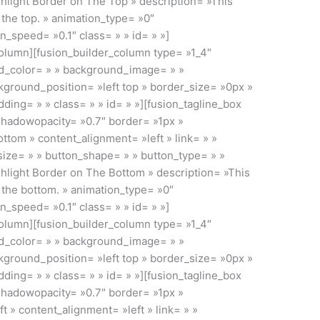
ighlight Border on The Top » description= »This
 the top. » animation_type= »0″
_speed= »0.1″ class= » » id= » »]
column][fusion_builder_column type= »1_4″
nd_color= » » background_image= » »
ground_position= »left top » border_size= »0px »
ding= » » class= » » id= » »][fusion_tagline_box
hadowopacity= »0.7″ border= »1px »
ttom » content_alignment= »left » link= » »
_size= » » button_shape= » » button_type= » »
ighlight Border on The Bottom » description= »This
n the bottom. » animation_type= »0″
_speed= »0.1″ class= » » id= » »]
column][fusion_builder_column type= »1_4″
nd_color= » » background_image= » »
ground_position= »left top » border_size= »0px »
ding= » » class= » » id= » »][fusion_tagline_box
hadowopacity= »0.7″ border= »1px »
ft » content_alignment= »left » link= » »