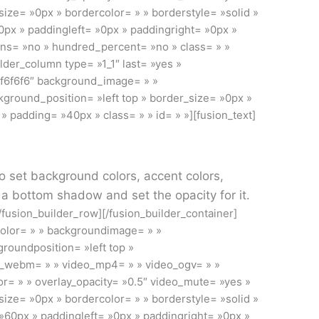
ize= »0px » bordercolor= » » borderstyle= »solid »
px » paddingleft= »0px » paddingright= »0px »
ns= »no » hundred_percent= »no » class= » »
ilder_column type= »1_1″ last= »yes »
f6f6f6″ background_image= » »
ground_position= »left top » border_size= »0px »
» padding= »40px » class= » » id= » »][fusion_text]
o set background colors, accent colors,
 a bottom shadow and set the opacity for it.
[/fusion_builder_row][/fusion_builder_container]
color= » » backgroundimage= » »
roundposition= »left top »
o_webm= » » video_mp4= » » video_ogv= » »
r= » » overlay_opacity= »0.5″ video_mute= »yes »
ize= »0px » bordercolor= » » borderstyle= »solid »
60px » paddingleft= »0px » paddingright= »0px »