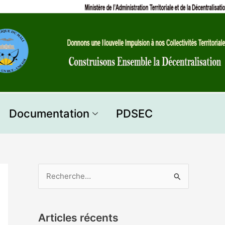
Documentation
PDSEC
R
e
c
Articles récents
h