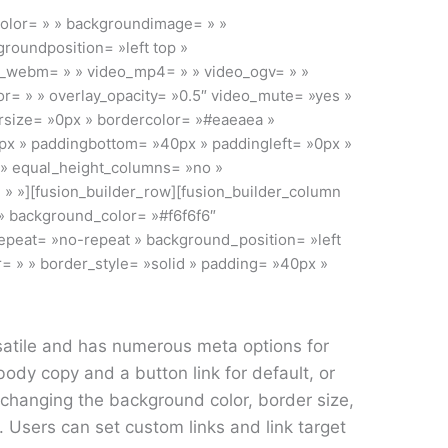
color= » » backgroundimage= » »
roundposition= »left top »
o_webm= » » video_mp4= » » video_ogv= » »
r= » » overlay_opacity= »0.5″ video_mute= »yes »
rsize= »0px » bordercolor= »#eaeaea »
0px » paddingbottom= »40px » paddingleft= »0px »
 » equal_height_columns= »no »
 » »][fusion_builder_row][fusion_builder_column
 » background_color= »#f6f6f6″
peat= »no-repeat » background_position= »left
r= » » border_style= »solid » padding= »40px »
satile and has numerous meta options for
 body copy and a button link for default, or
changing the background color, border size,
. Users can set custom links and link target