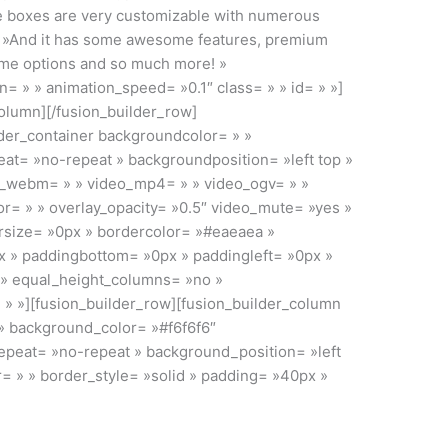
e boxes are very customizable with numerous
= »And it has some awesome features, premium
heme options and so much more! »
n= » » animation_speed= »0.1″ class= » » id= » »]
column][/fusion_builder_row]
lder_container backgroundcolor= » »
t= »no-repeat » backgroundposition= »left top »
o_webm= » » video_mp4= » » video_ogv= » »
r= » » overlay_opacity= »0.5″ video_mute= »yes »
rsize= »0px » bordercolor= »#eaeaea »
x » paddingbottom= »0px » paddingleft= »0px »
 » equal_height_columns= »no »
 » »][fusion_builder_row][fusion_builder_column
 » background_color= »#f6f6f6″
peat= »no-repeat » background_position= »left
r= » » border_style= »solid » padding= »40px »