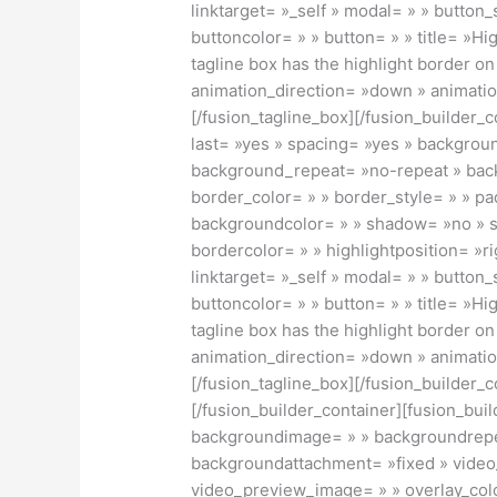
linktarget= »_self » modal= » » button
buttoncolor= » » button= » » title= »Hi
tagline box has the highlight border on
animation_direction= »down » animation
[/fusion_tagline_box][/fusion_builder_
last= »yes » spacing= »yes » backgro
background_repeat= »no-repeat » back
border_color= » » border_style= » » pad
backgroundcolor= » » shadow= »no » s
bordercolor= » » highlightposition= »ri
linktarget= »_self » modal= » » button
buttoncolor= » » button= » » title= »Hi
tagline box has the highlight border on
animation_direction= »down » animation
[/fusion_tagline_box][/fusion_builder_
[/fusion_builder_container][fusion_bui
backgroundimage= » » backgroundrepea
backgroundattachment= »fixed » vide
video_preview_image= » » overlay_colo