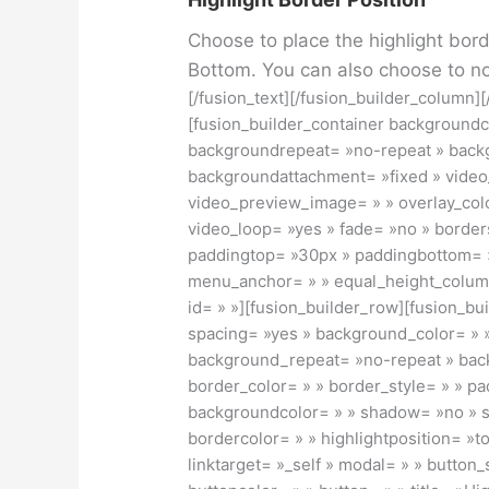
Choose to place the highlight borde
Bottom. You can also choose to not
[/fusion_text][/fusion_builder_column]
[fusion_builder_container background
backgroundrepeat= »no-repeat » backg
backgroundattachment= »fixed » vide
video_preview_image= » » overlay_colo
video_loop= »yes » fade= »no » borders
paddingtop= »30px » paddingbottom= »
menu_anchor= » » equal_height_colum
id= » »][fusion_builder_row][fusion_bu
spacing= »yes » background_color= »
background_repeat= »no-repeat » back
border_color= » » border_style= » » pad
backgroundcolor= » » shadow= »no » s
bordercolor= » » highlightposition= »to
linktarget= »_self » modal= » » button