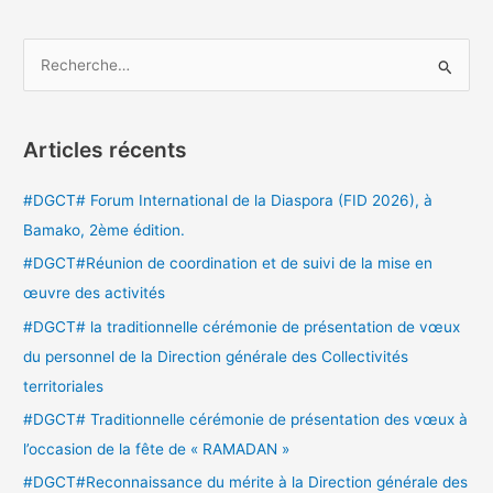
R
e
c
Articles récents
h
e
#DGCT# Forum International de la Diaspora (FID 2026), à
r
Bamako, 2ème édition.
c
#DGCT#Réunion de coordination et de suivi de la mise en
h
œuvre des activités
e
#DGCT# la traditionnelle cérémonie de présentation de vœux
r
du personnel de la Direction générale des Collectivités
territoriales
:
#DGCT# Traditionnelle cérémonie de présentation des vœux à
l’occasion de la fête de « RAMADAN »
#DGCT#Reconnaissance du mérite à la Direction générale des