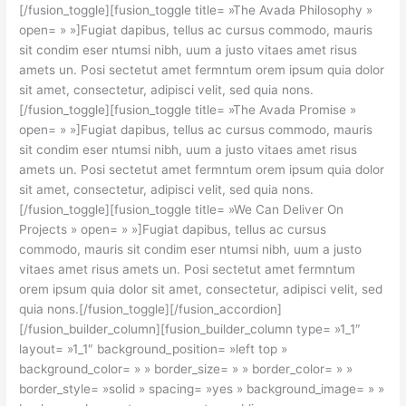
[/fusion_toggle][fusion_toggle title= »The Avada Philosophy »
open= » »]Fugiat dapibus, tellus ac cursus commodo, mauris
sit condim eser ntumsi nibh, uum a justo vitaes amet risus
amets un. Posi sectetut amet fermntum orem ipsum quia dolor
sit amet, consectetur, adipisci velit, sed quia nons.
[/fusion_toggle][fusion_toggle title= »The Avada Promise »
open= » »]Fugiat dapibus, tellus ac cursus commodo, mauris
sit condim eser ntumsi nibh, uum a justo vitaes amet risus
amets un. Posi sectetut amet fermntum orem ipsum quia dolor
sit amet, consectetur, adipisci velit, sed quia nons.
[/fusion_toggle][fusion_toggle title= »We Can Deliver On
Projects » open= » »]Fugiat dapibus, tellus ac cursus
commodo, mauris sit condim eser ntumsi nibh, uum a justo
vitaes amet risus amets un. Posi sectetut amet fermntum
orem ipsum quia dolor sit amet, consectetur, adipisci velit, sed
quia nons.[/fusion_toggle][/fusion_accordion]
[/fusion_builder_column][fusion_builder_column type= »1_1″
layout= »1_1″ background_position= »left top »
background_color= » » border_size= » » border_color= » »
border_style= »solid » spacing= »yes » background_image= » »