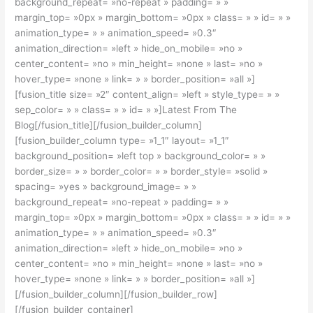
background_repeat= »no-repeat » padding= » »
margin_top= »0px » margin_bottom= »0px » class= » » id= » »
animation_type= » » animation_speed= »0.3″
animation_direction= »left » hide_on_mobile= »no »
center_content= »no » min_height= »none » last= »no »
hover_type= »none » link= » » border_position= »all »]
[fusion_title size= »2″ content_align= »left » style_type= » »
sep_color= » » class= » » id= » »]Latest From The
Blog[/fusion_title][/fusion_builder_column]
[fusion_builder_column type= »1_1″ layout= »1_1″
background_position= »left top » background_color= » »
border_size= » » border_color= » » border_style= »solid »
spacing= »yes » background_image= » »
background_repeat= »no-repeat » padding= » »
margin_top= »0px » margin_bottom= »0px » class= » » id= » »
animation_type= » » animation_speed= »0.3″
animation_direction= »left » hide_on_mobile= »no »
center_content= »no » min_height= »none » last= »no »
hover_type= »none » link= » » border_position= »all »]
[/fusion_builder_column][/fusion_builder_row]
[/fusion_builder_container]