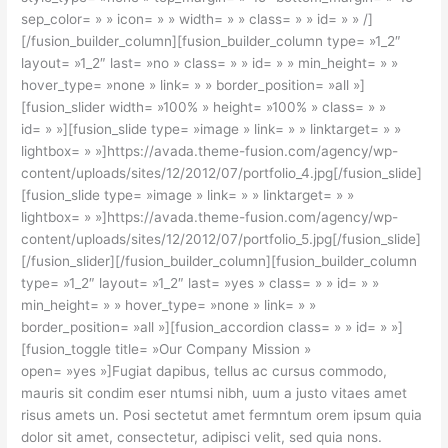
sep_color= » » icon= » » width= » » class= » » id= » » /]
[/fusion_builder_column][fusion_builder_column type= »1_2″
layout= »1_2″ last= »no » class= » » id= » » min_height= » »
hover_type= »none » link= » » border_position= »all »]
[fusion_slider width= »100% » height= »100% » class= » »
id= » »][fusion_slide type= »image » link= » » linktarget= » »
lightbox= » »]https://avada.theme-fusion.com/agency/wp-
content/uploads/sites/12/2012/07/portfolio_4.jpg[/fusion_slide]
[fusion_slide type= »image » link= » » linktarget= » »
lightbox= » »]https://avada.theme-fusion.com/agency/wp-
content/uploads/sites/12/2012/07/portfolio_5.jpg[/fusion_slide]
[/fusion_slider][/fusion_builder_column][fusion_builder_column
type= »1_2″ layout= »1_2″ last= »yes » class= » » id= » »
min_height= » » hover_type= »none » link= » »
border_position= »all »][fusion_accordion class= » » id= » »]
[fusion_toggle title= »Our Company Mission »
open= »yes »]Fugiat dapibus, tellus ac cursus commodo,
mauris sit condim eser ntumsi nibh, uum a justo vitaes amet
risus amets un. Posi sectetut amet fermntum orem ipsum quia
dolor sit amet, consectetur, adipisci velit, sed quia nons.