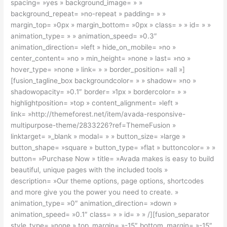
spacing= »yes » background_image= » »
background_repeat= »no-repeat » padding= » »
margin_top= »0px » margin_bottom= »0px » class= » » id= » »
animation_type= » » animation_speed= »0.3″
animation_direction= »left » hide_on_mobile= »no »
center_content= »no » min_height= »none » last= »no »
hover_type= »none » link= » » border_position= »all »]
[fusion_tagline_box backgroundcolor= » » shadow= »no »
shadowopacity= »0.1″ border= »1px » bordercolor= » »
highlightposition= »top » content_alignment= »left »
link= »http://themeforest.net/item/avada-responsive-
multipurpose-theme/2833226?ref=ThemeFusion »
linktarget= »_blank » modal= » » button_size= »large »
button_shape= »square » button_type= »flat » buttoncolor= » »
button= »Purchase Now » title= »Avada makes is easy to build
beautiful, unique pages with the included tools »
description= »Our theme options, page options, shortcodes
and more give you the power you need to create. »
animation_type= »0″ animation_direction= »down »
animation_speed= »0.1″ class= » » id= » » /][fusion_separator
style_type= »none » top_margin= »-15″ bottom_margin= »-15″