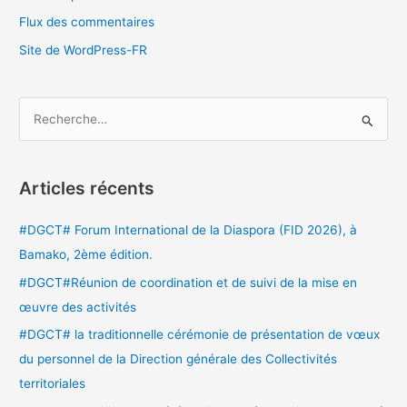
Flux des commentaires
Site de WordPress-FR
R
e
c
Articles récents
h
e
#DGCT# Forum International de la Diaspora (FID 2026), à
r
Bamako, 2ème édition.
c
#DGCT#Réunion de coordination et de suivi de la mise en
h
œuvre des activités
e
#DGCT# la traditionnelle cérémonie de présentation de vœux
r
du personnel de la Direction générale des Collectivités
territoriales
: