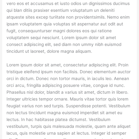
vero eos et accusamus et iusto odios un dignissimos ducimus
qui blan ditiis prasixer esentium voluptatum un deleniti
atqueste sites excep turiitate non providentsimils. Nemo enim
ipsam voluptatem quia voluptas sit aspernatur aut odit aut
fugit, consequunturser magni dolores eos qui ratione
voluptatem sequi nesciunt. Lorem ipsum dolor sit amet
consect adipiscing elit, sed diam non ummy nibh euismod
tincidunt ut laoreet, dolore magna aliquam.
Lorem ipsum dolor sit amet, consectetur adipiscing elit. Proin
tristique eleifend ipsum non facilisis. Donec elementum auctor
orci in dictum. Donec non tortor mauris, in iaculis leo. Aenean
orci arcu, fringilla adipiscing posuere vitae, congue id nunc.
Phasellus nisl dolor, blandit a varius sit amet, dictum in libero.
Integer ultricies tempor ornare. Mauris vitae tortor quis lorem
feugiat varius non sed turpis. Suspendisse potenti. Vestibulum
non lectus tincidunt magna euismod imperdiet sit amet eu
lectus. In hac habitasse platea dictumst. Vestibulum
vestibulum, turpis quis malesuada molestie, quam ante aliquet
lacus, quis molestie urna sapien at lectus. Integer id semper