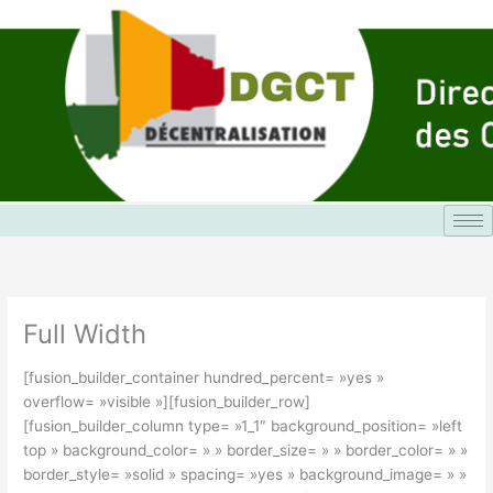
Aller
au
contenu
Full Width
[fusion_builder_container hundred_percent= »yes »
overflow= »visible »][fusion_builder_row]
[fusion_builder_column type= »1_1″ background_position= »left
top » background_color= » » border_size= » » border_color= » »
border_style= »solid » spacing= »yes » background_image= » »