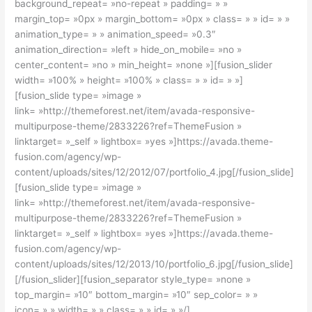
background_repeat= »no-repeat » padding= » »
margin_top= »0px » margin_bottom= »0px » class= » » id= » »
animation_type= » » animation_speed= »0.3″
animation_direction= »left » hide_on_mobile= »no »
center_content= »no » min_height= »none »][fusion_slider
width= »100% » height= »100% » class= » » id= » »]
[fusion_slide type= »image »
link= »http://themeforest.net/item/avada-responsive-
multipurpose-theme/2833226?ref=ThemeFusion »
linktarget= »_self » lightbox= »yes »]https://avada.theme-
fusion.com/agency/wp-
content/uploads/sites/12/2012/07/portfolio_4.jpg[/fusion_slide]
[fusion_slide type= »image »
link= »http://themeforest.net/item/avada-responsive-
multipurpose-theme/2833226?ref=ThemeFusion »
linktarget= »_self » lightbox= »yes »]https://avada.theme-
fusion.com/agency/wp-
content/uploads/sites/12/2013/10/portfolio_6.jpg[/fusion_slide]
[/fusion_slider][fusion_separator style_type= »none »
top_margin= »10″ bottom_margin= »10″ sep_color= » »
icon= » » width= » » class= » » id= » »/]