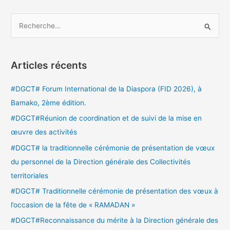
R
e
c
Articles récents
h
e
#DGCT# Forum International de la Diaspora (FID 2026), à
r
Bamako, 2ème édition.
c
#DGCT#Réunion de coordination et de suivi de la mise en
h
œuvre des activités
e
#DGCT# la traditionnelle cérémonie de présentation de vœux
r
du personnel de la Direction générale des Collectivités
territoriales
:
#DGCT# Traditionnelle cérémonie de présentation des vœux à
l’occasion de la fête de « RAMADAN »
#DGCT#Reconnaissance du mérite à la Direction générale des