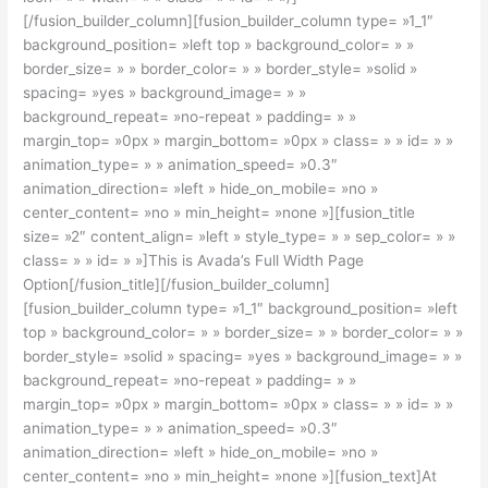
[/fusion_builder_column][fusion_builder_column type= »1_1″
background_position= »left top » background_color= » »
border_size= » » border_color= » » border_style= »solid »
spacing= »yes » background_image= » »
background_repeat= »no-repeat » padding= » »
margin_top= »0px » margin_bottom= »0px » class= » » id= » »
animation_type= » » animation_speed= »0.3″
animation_direction= »left » hide_on_mobile= »no »
center_content= »no » min_height= »none »][fusion_title
size= »2″ content_align= »left » style_type= » » sep_color= » »
class= » » id= » »]This is Avada’s Full Width Page
Option[/fusion_title][/fusion_builder_column]
[fusion_builder_column type= »1_1″ background_position= »left
top » background_color= » » border_size= » » border_color= » »
border_style= »solid » spacing= »yes » background_image= » »
background_repeat= »no-repeat » padding= » »
margin_top= »0px » margin_bottom= »0px » class= » » id= » »
animation_type= » » animation_speed= »0.3″
animation_direction= »left » hide_on_mobile= »no »
center_content= »no » min_height= »none »][fusion_text]At