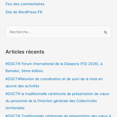
Flux des commentaires
Site de WordPress-FR
R
e
c
Articles récents
h
e
#DGCT# Forum International de la Diaspora (FID 2026), à
r
Bamako, 2ème édition.
c
#DGCT#Réunion de coordination et de suivi de la mise en
h
œuvre des activités
e
#DGCT# la traditionnelle cérémonie de présentation de vœux
r
du personnel de la Direction générale des Collectivités
territoriales
:
#DGCT# Traditionnelle cérémonie de présentation des vœux à