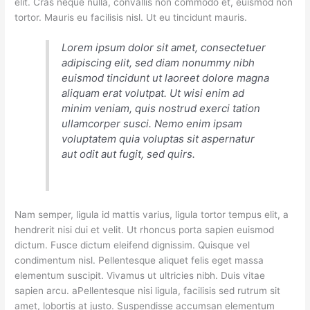
elit. Cras neque nulla, convallis non commodo et, euismod non
tortor. Mauris eu facilisis nisl. Ut eu tincidunt mauris.
Lorem ipsum dolor sit amet, consectetuer
adipiscing elit, sed diam nonummy nibh
euismod tincidunt ut laoreet dolore magna
aliquam erat volutpat. Ut wisi enim ad
minim veniam, quis nostrud exerci tation
ullamcorper susci. Nemo enim ipsam
voluptatem quia voluptas sit aspernatur
aut odit aut fugit, sed quirs.
Nam semper, ligula id mattis varius, ligula tortor tempus elit, a
hendrerit nisi dui et velit. Ut rhoncus porta sapien euismod
dictum. Fusce dictum eleifend dignissim. Quisque vel
condimentum nisl. Pellentesque aliquet felis eget massa
elementum suscipit. Vivamus ut ultricies nibh. Duis vitae
sapien arcu. aPellentesque nisi ligula, facilisis sed rutrum sit
amet, lobortis at justo. Suspendisse accumsan elementum