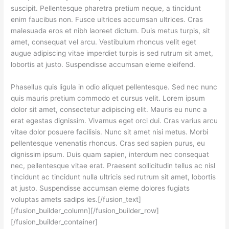
suscipit. Pellentesque pharetra pretium neque, a tincidunt
enim faucibus non. Fusce ultrices accumsan ultrices. Cras
malesuada eros et nibh laoreet dictum. Duis metus turpis, sit
amet, consequat vel arcu. Vestibulum rhoncus velit eget
augue adipiscing vitae imperdiet turpis is sed rutrum sit amet,
lobortis at justo. Suspendisse accumsan eleme eleifend.
Phasellus quis ligula in odio aliquet pellentesque. Sed nec nunc
quis mauris pretium commodo et cursus velit. Lorem ipsum
dolor sit amet, consectetur adipiscing elit. Mauris eu nunc a
erat egestas dignissim. Vivamus eget orci dui. Cras varius arcu
vitae dolor posuere facilisis. Nunc sit amet nisi metus. Morbi
pellentesque venenatis rhoncus. Cras sed sapien purus, eu
dignissim ipsum. Duis quam sapien, interdum nec consequat
nec, pellentesque vitae erat. Praesent sollicitudin tellus ac nisl
tincidunt ac tincidunt nulla ultricis sed rutrum sit amet, lobortis
at justo. Suspendisse accumsan eleme dolores fugiats
voluptas amets sadips ies.[/fusion_text]
[/fusion_builder_column][/fusion_builder_row]
[/fusion_builder_container]