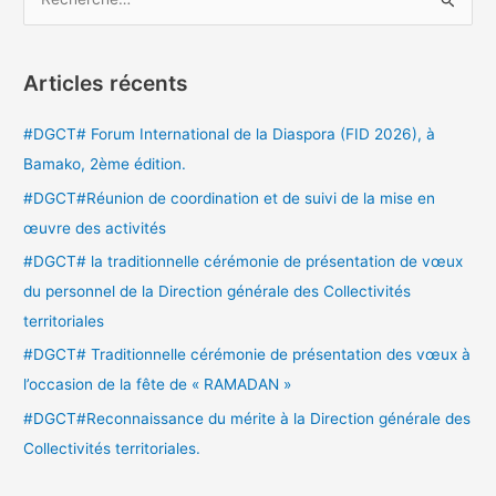
R
e
c
Articles récents
h
e
#DGCT# Forum International de la Diaspora (FID 2026), à
r
Bamako, 2ème édition.
c
#DGCT#Réunion de coordination et de suivi de la mise en
h
œuvre des activités
e
#DGCT# la traditionnelle cérémonie de présentation de vœux
r
du personnel de la Direction générale des Collectivités
territoriales
:
#DGCT# Traditionnelle cérémonie de présentation des vœux à
l’occasion de la fête de « RAMADAN »
#DGCT#Reconnaissance du mérite à la Direction générale des
Collectivités territoriales.