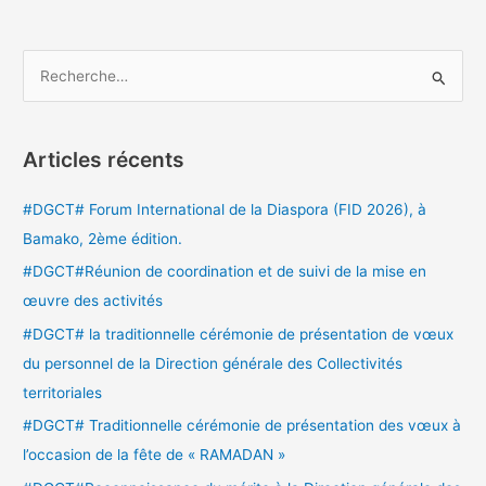
R
e
c
Articles récents
h
e
#DGCT# Forum International de la Diaspora (FID 2026), à
r
Bamako, 2ème édition.
c
#DGCT#Réunion de coordination et de suivi de la mise en
h
œuvre des activités
e
#DGCT# la traditionnelle cérémonie de présentation de vœux
r
du personnel de la Direction générale des Collectivités
territoriales
:
#DGCT# Traditionnelle cérémonie de présentation des vœux à
l’occasion de la fête de « RAMADAN »