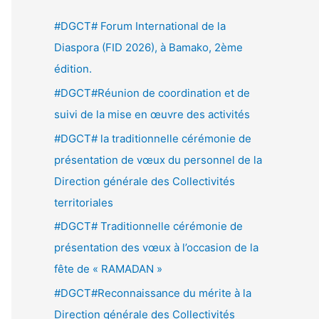
e
#DGCT# Forum International de la
r
Diaspora (FID 2026), à Bamako, 2ème
c
édition.
h
#DGCT#Réunion de coordination et de
e
suivi de la mise en œuvre des activités
r
#DGCT# la traditionnelle cérémonie de
présentation de vœux du personnel de la
:
Direction générale des Collectivités
territoriales
#DGCT# Traditionnelle cérémonie de
présentation des vœux à l’occasion de la
fête de « RAMADAN »
#DGCT#Reconnaissance du mérite à la
Direction générale des Collectivités