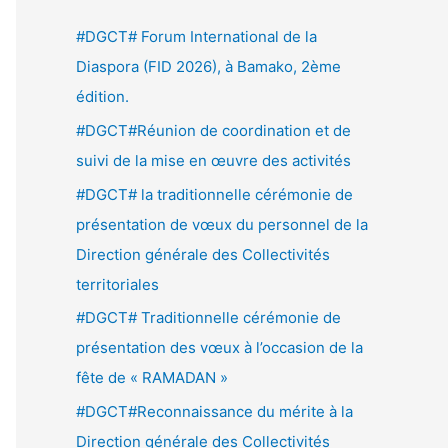
e
#DGCT# Forum International de la
r
Diaspora (FID 2026), à Bamako, 2ème
c
édition.
h
#DGCT#Réunion de coordination et de
e
suivi de la mise en œuvre des activités
r
#DGCT# la traditionnelle cérémonie de
présentation de vœux du personnel de la
:
Direction générale des Collectivités
territoriales
#DGCT# Traditionnelle cérémonie de
présentation des vœux à l’occasion de la
fête de « RAMADAN »
#DGCT#Reconnaissance du mérite à la
Direction générale des Collectivités