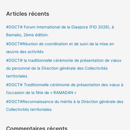
e
c
Articles récents
h
e
#DGCT# Forum International de la Diaspora (FID 2026), à
r
Bamako, 2ème édition.
c
#DGCT#Réunion de coordination et de suivi de la mise en
h
œuvre des activités
e
#DGCT# la traditionnelle cérémonie de présentation de vœux
r
du personnel de la Direction générale des Collectivités
territoriales
:
#DGCT# Traditionnelle cérémonie de présentation des vœux à
l’occasion de la fête de « RAMADAN »
#DGCT#Reconnaissance du mérite à la Direction générale des
Collectivités territoriales.
Commentaires récents