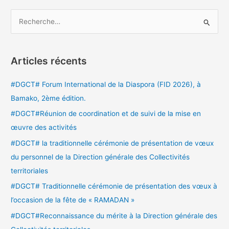
R
e
c
Articles récents
h
e
#DGCT# Forum International de la Diaspora (FID 2026), à
r
Bamako, 2ème édition.
c
#DGCT#Réunion de coordination et de suivi de la mise en
h
œuvre des activités
e
#DGCT# la traditionnelle cérémonie de présentation de vœux
r
du personnel de la Direction générale des Collectivités
territoriales
:
#DGCT# Traditionnelle cérémonie de présentation des vœux à
l’occasion de la fête de « RAMADAN »
#DGCT#Reconnaissance du mérite à la Direction générale des