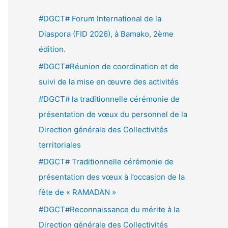
e
#DGCT# Forum International de la
r
Diaspora (FID 2026), à Bamako, 2ème
c
édition.
h
#DGCT#Réunion de coordination et de
e
suivi de la mise en œuvre des activités
r
#DGCT# la traditionnelle cérémonie de
présentation de vœux du personnel de la
:
Direction générale des Collectivités
territoriales
#DGCT# Traditionnelle cérémonie de
présentation des vœux à l’occasion de la
fête de « RAMADAN »
#DGCT#Reconnaissance du mérite à la
Direction générale des Collectivités