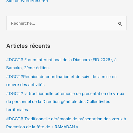
Site de WordPress-FR
R
e
c
Articles récents
h
e
#DGCT# Forum International de la Diaspora (FID 2026), à
r
Bamako, 2ème édition.
c
#DGCT#Réunion de coordination et de suivi de la mise en
h
œuvre des activités
e
#DGCT# la traditionnelle cérémonie de présentation de vœux
r
du personnel de la Direction générale des Collectivités
territoriales
:
#DGCT# Traditionnelle cérémonie de présentation des vœux à
l’occasion de la fête de « RAMADAN »