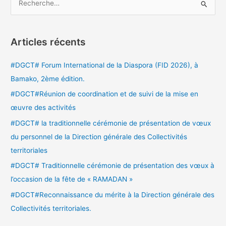
R
e
c
Articles récents
h
e
#DGCT# Forum International de la Diaspora (FID 2026), à
r
Bamako, 2ème édition.
c
#DGCT#Réunion de coordination et de suivi de la mise en
h
œuvre des activités
e
#DGCT# la traditionnelle cérémonie de présentation de vœux
r
du personnel de la Direction générale des Collectivités
territoriales
:
#DGCT# Traditionnelle cérémonie de présentation des vœux à
l’occasion de la fête de « RAMADAN »
#DGCT#Reconnaissance du mérite à la Direction générale des
Collectivités territoriales.