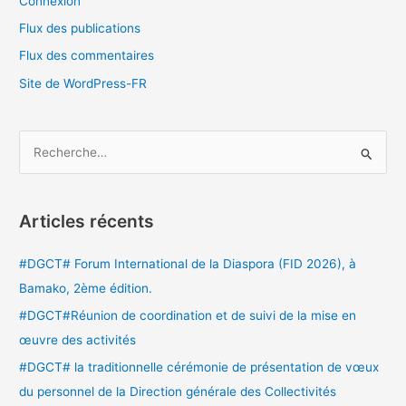
Connexion
Flux des publications
Flux des commentaires
Site de WordPress-FR
R
e
c
Articles récents
h
e
#DGCT# Forum International de la Diaspora (FID 2026), à
r
Bamako, 2ème édition.
c
#DGCT#Réunion de coordination et de suivi de la mise en
h
œuvre des activités
e
#DGCT# la traditionnelle cérémonie de présentation de vœux
r
du personnel de la Direction générale des Collectivités