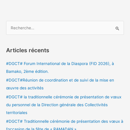
R
e
c
Articles récents
h
e
#DGCT# Forum International de la Diaspora (FID 2026), à
r
Bamako, 2ème édition.
c
#DGCT#Réunion de coordination et de suivi de la mise en
h
œuvre des activités
e
#DGCT# la traditionnelle cérémonie de présentation de vœux
r
du personnel de la Direction générale des Collectivités
territoriales
:
#DGCT# Traditionnelle cérémonie de présentation des vœux à
l’occasion de la fête de « RAMADAN »