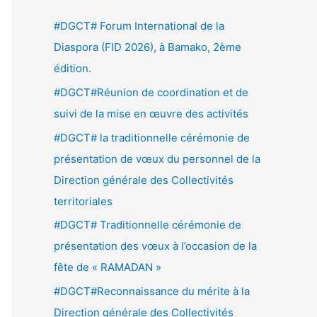
e
#DGCT# Forum International de la
r
Diaspora (FID 2026), à Bamako, 2ème
c
édition.
h
#DGCT#Réunion de coordination et de
e
suivi de la mise en œuvre des activités
r
#DGCT# la traditionnelle cérémonie de
présentation de vœux du personnel de la
:
Direction générale des Collectivités
territoriales
#DGCT# Traditionnelle cérémonie de
présentation des vœux à l’occasion de la
fête de « RAMADAN »
#DGCT#Reconnaissance du mérite à la
Direction générale des Collectivités