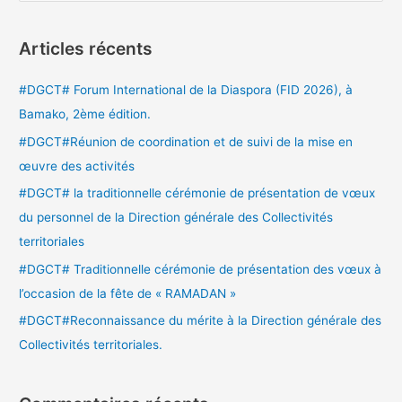
e
c
Articles récents
h
e
#DGCT# Forum International de la Diaspora (FID 2026), à
r
Bamako, 2ème édition.
c
#DGCT#Réunion de coordination et de suivi de la mise en
h
œuvre des activités
e
#DGCT# la traditionnelle cérémonie de présentation de vœux
r
du personnel de la Direction générale des Collectivités
territoriales
:
#DGCT# Traditionnelle cérémonie de présentation des vœux à
l’occasion de la fête de « RAMADAN »
#DGCT#Reconnaissance du mérite à la Direction générale des
Collectivités territoriales.