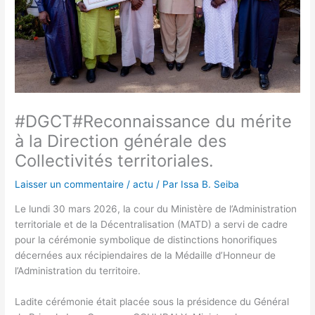
#DGCT#Reconnaissance du mérite
à la Direction générale des
Collectivités territoriales.
Laisser un commentaire
/
actu
/ Par
Issa B. Seiba
Le lundi 30 mars 2026, la cour du Ministère de l’Administration
territoriale et de la Décentralisation (MATD) a servi de cadre
pour la cérémonie symbolique de distinctions honorifiques
décernées aux récipiendaires de la Médaille d’Honneur de
l’Administration du territoire.
Ladite cérémonie était placée sous la présidence du Général