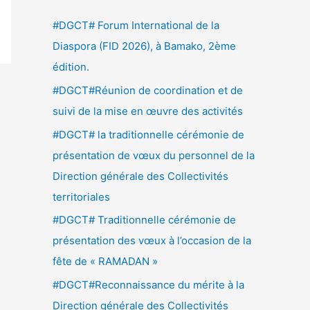
e
#DGCT# Forum International de la
r
Diaspora (FID 2026), à Bamako, 2ème
c
édition.
h
#DGCT#Réunion de coordination et de
e
suivi de la mise en œuvre des activités
r
#DGCT# la traditionnelle cérémonie de
présentation de vœux du personnel de la
:
Direction générale des Collectivités
territoriales
#DGCT# Traditionnelle cérémonie de
présentation des vœux à l’occasion de la
fête de « RAMADAN »
#DGCT#Reconnaissance du mérite à la
Direction générale des Collectivités