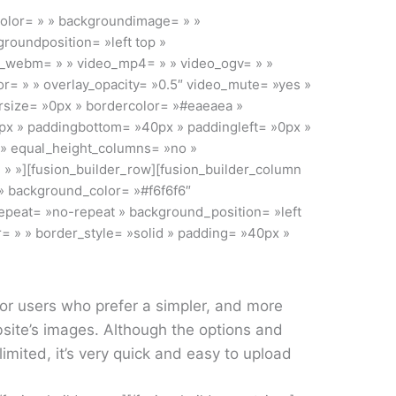
color= » » backgroundimage= » »
roundposition= »left top »
o_webm= » » video_mp4= » » video_ogv= » »
r= » » overlay_opacity= »0.5″ video_mute= »yes »
rsize= »0px » bordercolor= »#eaeaea »
0px » paddingbottom= »40px » paddingleft= »0px »
 » equal_height_columns= »no »
 » »][fusion_builder_row][fusion_builder_column
 » background_color= »#f6f6f6″
peat= »no-repeat » background_position= »left
r= » » border_style= »solid » padding= »40px »
for users who prefer a simpler, and more
bsite’s images. Although the options and
 limited, it’s very quick and easy to upload