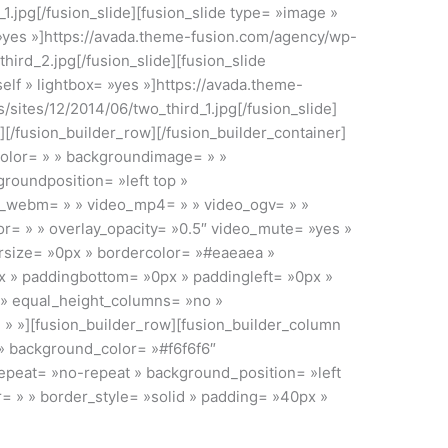
1.jpg[/fusion_slide][fusion_slide type= »image »
x= »yes »]https://avada.theme-fusion.com/agency/wp-
hird_2.jpg[/fusion_slide][fusion_slide
self » lightbox= »yes »]https://avada.theme-
sites/12/2014/06/two_third_1.jpg[/fusion_slide]
][/fusion_builder_row][/fusion_builder_container]
color= » » backgroundimage= » »
roundposition= »left top »
o_webm= » » video_mp4= » » video_ogv= » »
r= » » overlay_opacity= »0.5″ video_mute= »yes »
rsize= »0px » bordercolor= »#eaeaea »
x » paddingbottom= »0px » paddingleft= »0px »
 » equal_height_columns= »no »
 » »][fusion_builder_row][fusion_builder_column
 » background_color= »#f6f6f6″
peat= »no-repeat » background_position= »left
r= » » border_style= »solid » padding= »40px »