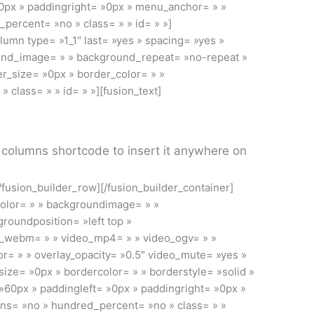
0px » paddingright= »0px » menu_anchor= » »
ercent= »no » class= » » id= » »]
lumn type= »1_1″ last= »yes » spacing= »yes »
und_image= » » background_repeat= »no-repeat »
er_size= »0px » border_color= » »
 class= » » id= » »][fusion_text]
 columns shortcode to insert it anywhere on
[/fusion_builder_row][/fusion_builder_container]
color= » » backgroundimage= » »
roundposition= »left top »
o_webm= » » video_mp4= » » video_ogv= » »
r= » » overlay_opacity= »0.5″ video_mute= »yes »
ize= »0px » bordercolor= » » borderstyle= »solid »
60px » paddingleft= »0px » paddingright= »0px »
ns= »no » hundred_percent= »no » class= » »