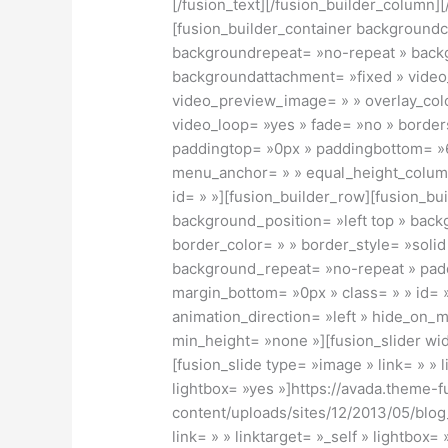
[/fusion_text][/fusion_builder_column]
[fusion_builder_container background
backgroundrepeat= »no-repeat » backg
backgroundattachment= »fixed » vide
video_preview_image= » » overlay_colo
video_loop= »yes » fade= »no » borders
paddingtop= »0px » paddingbottom= »6
menu_anchor= » » equal_height_colum
id= » »][fusion_builder_row][fusion_bu
background_position= »left top » back
border_color= » » border_style= »soli
background_repeat= »no-repeat » padd
margin_bottom= »0px » class= » » id= 
animation_direction= »left » hide_on_
min_height= »none »][fusion_slider wid
[fusion_slide type= »image » link= » » l
lightbox= »yes »]https://avada.theme-
content/uploads/sites/12/2013/05/blog_
link= » » linktarget= »_self » lightbo