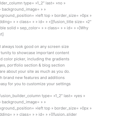
ilder_column type= »1_2″ last= »no »
 » background_image= » »
ground_position= »left top » border_size= »0px »
ding= » » class= » » id= » »][fusion_title size= »2″
ble solid » sep_color= » » class= » » id= » »]Why
t]
ll always look good on any screen size
tunity to showcase important content
d color picker, including the gradients
es, portfolio section & blog section
re about your site as much as you do.
th brand new features and additions
sy for you to customize your settings
[fusion_builder_column type= »1_2″ last= »yes »
 » background_image= » »
ground_position= »left top » border_size= »0px »
ding= » » class= » » id= » »][fusion_slider