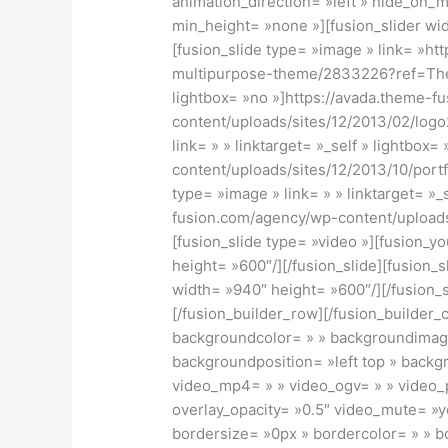
animation_direction= »left » hide_on_
min_height= »none »][fusion_slider wid
[fusion_slide type= »image » link= »ht
multipurpose-theme/2833226?ref=Them
lightbox= »no »]https://avada.theme-
content/uploads/sites/12/2013/02/logo2
link= » » linktarget= »_self » lightbo
content/uploads/sites/12/2013/10/portfo
type= »image » link= » » linktarget= »_
fusion.com/agency/wp-content/uploads/
[fusion_slide type= »video »][fusion_
height= »600″/][/fusion_slide][fusion_
width= »940″ height= »600″/][/fusion_s
[/fusion_builder_row][/fusion_builder_
backgroundcolor= » » backgroundimag
backgroundposition= »left top » back
video_mp4= » » video_ogv= » » video_
overlay_opacity= »0.5″ video_mute= »y
bordersize= »0px » bordercolor= » » b