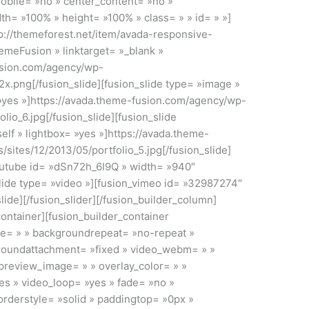
mobile= »no » center_content= »no »
th= »100% » height= »100% » class= » » id= » »]
tp://themeforest.net/item/avada-responsive-
eFusion » linktarget= »_blank »
fusion.com/agency/wp-
x.png[/fusion_slide][fusion_slide type= »image »
x= »yes »]https://avada.theme-fusion.com/agency/wp-
lio_6.jpg[/fusion_slide][fusion_slide
self » lightbox= »yes »]https://avada.theme-
sites/12/2013/05/portfolio_5.jpg[/fusion_slide]
youtube id= »dSn72h_6I9Q » width= »940″
slide type= »video »][fusion_vimeo id= »32987274″
lide][/fusion_slider][/fusion_builder_column]
container][fusion_builder_container
e= » » backgroundrepeat= »no-repeat »
groundattachment= »fixed » video_webm= » »
preview_image= » » overlay_color= » »
es » video_loop= »yes » fade= »no »
orderstyle= »solid » paddingtop= »0px »