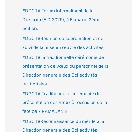
e
#DGCT# Forum International de la
r
Diaspora (FID 2026), à Bamako, 2ème
c
édition.
h
#DGCT#Réunion de coordination et de
e
suivi de la mise en œuvre des activités
r
#DGCT# la traditionnelle cérémonie de
présentation de vœux du personnel de la
:
Direction générale des Collectivités
territoriales
#DGCT# Traditionnelle cérémonie de
présentation des vœux à l’occasion de la
fête de « RAMADAN »
#DGCT#Reconnaissance du mérite à la
Direction générale des Collectivités