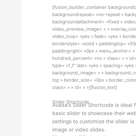
[fusion_builder_container background
backgroundrepeat= »no-repeat » backg
backgroundattachment= »fixed » vide
video_preview_image= » » overlay_colo
video_loop= »yes » fade= »yes » borde
borderstyle= »solid » paddingtop= »3
paddingright= »0px » menu_anchor= »
hundred_percent= »no » class= » » id=
type= »1_1″ last= »yes » spacing= »yes
background_image= » » background_re
top » border_size= »0px » border_colo
class= » » id= » »][fusion_text]
Slider Shortcode
Avada’s Slider Shortcode is ideal 
basic slider to showcase their we
settings to customize the slider is
image or video slides.