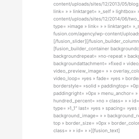
content/uploads/sites/12/2013/05/blog_
link= » » linktarget= »_self » lightbo
content/uploads/sites/12/2014/06/two_t
type= »image » link= » » linktarget= »_
fusion.com/agency/wp-content/uploads/
[/fusion_slider][/fusion_builder_column
[fusion_builder_container background
backgroundrepeat= »no-repeat » backg
backgroundattachment= »fixed » vide
video_preview_image= » » overlay_colo
video_loop= »yes » fade= »yes » borde
borderstyle= »solid » paddingtop= »0p
paddingright= »0px » menu_anchor= »
hundred_percent= »no » class= » » id=
type= »1_1″ last= »yes » spacing= »yes
background_image= » » background_re
top » border_size= »0px » border_colo
class= » » id= » »][fusion_text]