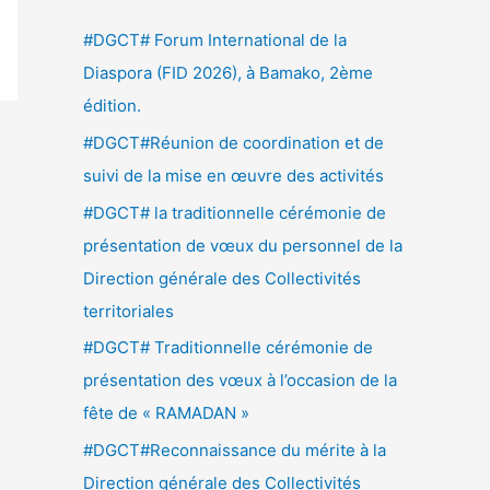
e
#DGCT# Forum International de la
r
Diaspora (FID 2026), à Bamako, 2ème
c
édition.
h
#DGCT#Réunion de coordination et de
e
suivi de la mise en œuvre des activités
r
#DGCT# la traditionnelle cérémonie de
présentation de vœux du personnel de la
:
Direction générale des Collectivités
territoriales
#DGCT# Traditionnelle cérémonie de
présentation des vœux à l’occasion de la
fête de « RAMADAN »
#DGCT#Reconnaissance du mérite à la
Direction générale des Collectivités