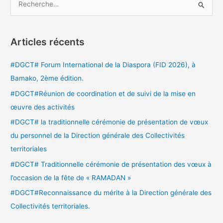
R
e
c
Articles récents
h
e
#DGCT# Forum International de la Diaspora (FID 2026), à
r
Bamako, 2ème édition.
c
#DGCT#Réunion de coordination et de suivi de la mise en
h
œuvre des activités
e
#DGCT# la traditionnelle cérémonie de présentation de vœux
r
du personnel de la Direction générale des Collectivités
territoriales
:
#DGCT# Traditionnelle cérémonie de présentation des vœux à
l’occasion de la fête de « RAMADAN »
#DGCT#Reconnaissance du mérite à la Direction générale des
Collectivités territoriales.