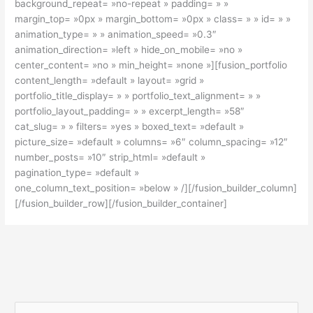
background_repeat= »no-repeat » padding= » »
margin_top= »0px » margin_bottom= »0px » class= » » id= » »
animation_type= » » animation_speed= »0.3″
animation_direction= »left » hide_on_mobile= »no »
center_content= »no » min_height= »none »][fusion_portfolio
content_length= »default » layout= »grid »
portfolio_title_display= » » portfolio_text_alignment= » »
portfolio_layout_padding= » » excerpt_length= »58″
cat_slug= » » filters= »yes » boxed_text= »default »
picture_size= »default » columns= »6″ column_spacing= »12″
number_posts= »10″ strip_html= »default »
pagination_type= »default »
one_column_text_position= »below » /][/fusion_builder_column]
[/fusion_builder_row][/fusion_builder_container]