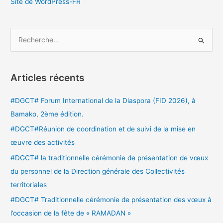
Site de WordPress-FR
R
e
c
Articles récents
h
e
#DGCT# Forum International de la Diaspora (FID 2026), à
r
Bamako, 2ème édition.
c
#DGCT#Réunion de coordination et de suivi de la mise en
h
œuvre des activités
e
#DGCT# la traditionnelle cérémonie de présentation de vœux
r
du personnel de la Direction générale des Collectivités
territoriales
:
#DGCT# Traditionnelle cérémonie de présentation des vœux à
l’occasion de la fête de « RAMADAN »