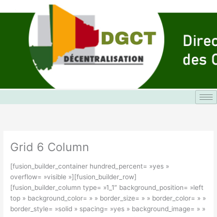
Aller
au
contenu
Grid 6 Column
[fusion_builder_container hundred_percent= »yes »
overflow= »visible »][fusion_builder_row]
[fusion_builder_column type= »1_1″ background_position= »left
top » background_color= » » border_size= » » border_color= » »
border_style= »solid » spacing= »yes » background_image= » »