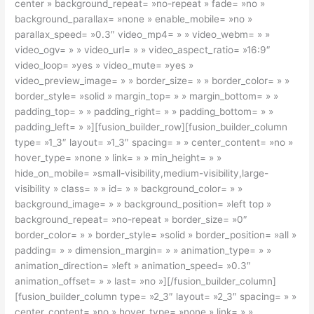
center » background_repeat= »no-repeat » fade= »no »
background_parallax= »none » enable_mobile= »no »
parallax_speed= »0.3″ video_mp4= » » video_webm= » »
video_ogv= » » video_url= » » video_aspect_ratio= »16:9″
video_loop= »yes » video_mute= »yes »
video_preview_image= » » border_size= » » border_color= » »
border_style= »solid » margin_top= » » margin_bottom= » »
padding_top= » » padding_right= » » padding_bottom= » »
padding_left= » »][fusion_builder_row][fusion_builder_column
type= »1_3″ layout= »1_3″ spacing= » » center_content= »no »
hover_type= »none » link= » » min_height= » »
hide_on_mobile= »small-visibility,medium-visibility,large-
visibility » class= » » id= » » background_color= » »
background_image= » » background_position= »left top »
background_repeat= »no-repeat » border_size= »0″
border_color= » » border_style= »solid » border_position= »all »
padding= » » dimension_margin= » » animation_type= » »
animation_direction= »left » animation_speed= »0.3″
animation_offset= » » last= »no »][/fusion_builder_column]
[fusion_builder_column type= »2_3″ layout= »2_3″ spacing= » »
center_content= »no » hover_type= »none » link= » »