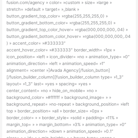
fusion.com/agency » color= »custom » size= »large »
stretch= »default » target= »_blank »
button_gradient_top_color= »rgba(255,255,255,0) »
button_gradient_bottom_color= »rgba(255,255,255,0) »
button_gradient_top_color_hover= »rgba(000,000,000,.04) »
button_gradient_bottom_color_hover= »rgba(000,000,000,.04
) » accent_color= »#333333″
accent_hover_color= »#333333″ border_width= »1px »
icon_position= »left » icon_divider= »no » animation_type= »0″
animation_direction= »left » animation_speed= »1″
alignment= »center »]Avada Agency[/fusion_button]
[/fusion_builder_column][fusion_builder_column type= »1_3″
layout= »1_3″ last= »yes » spacing= »yes »
center_content= »no » hide_on_mobile= »no »
background_color= »#ffffff » background_image= » »
background_repeat= »no-repeat » background_position= »left
top » border_position= »all » border_size= »0px »
border_color= » » border_style= »solid » padding= »11% »
margin_top= » » margin_bottom= »3% » animation_type= »0″
animation_direction= »down » animation_speed= »0.1″
class= » » id= » » min_height= » » hover_type= »none »