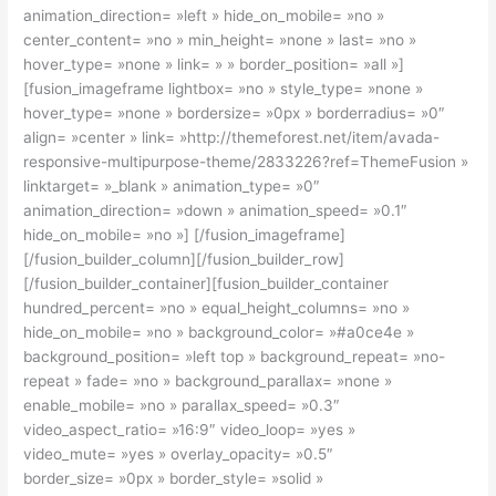
animation_direction= »left » hide_on_mobile= »no »
center_content= »no » min_height= »none » last= »no »
hover_type= »none » link= » » border_position= »all »]
[fusion_imageframe lightbox= »no » style_type= »none »
hover_type= »none » bordersize= »0px » borderradius= »0″
align= »center » link= »http://themeforest.net/item/avada-
responsive-multipurpose-theme/2833226?ref=ThemeFusion »
linktarget= »_blank » animation_type= »0″
animation_direction= »down » animation_speed= »0.1″
hide_on_mobile= »no »]
[/fusion_imageframe]
[/fusion_builder_column][/fusion_builder_row]
[/fusion_builder_container][fusion_builder_container
hundred_percent= »no » equal_height_columns= »no »
hide_on_mobile= »no » background_color= »#a0ce4e »
background_position= »left top » background_repeat= »no-
repeat » fade= »no » background_parallax= »none »
enable_mobile= »no » parallax_speed= »0.3″
video_aspect_ratio= »16:9″ video_loop= »yes »
video_mute= »yes » overlay_opacity= »0.5″
border_size= »0px » border_style= »solid »