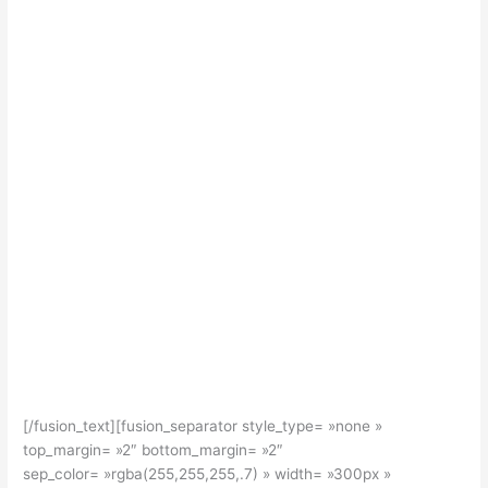
The
Power of
Avada
Gives You Freedom To
Build Anything
[/fusion_text][fusion_separator style_type= »none »
top_margin= »2″ bottom_margin= »2″
sep_color= »rgba(255,255,255,.7) » width= »300px »