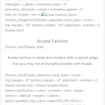
linktarget= »_blank » animation_type= »0″
animation_direction= »down » animation_speed= »1″
hide_on_mobile= »no »]
[/fusion_imageframe][fusion_separator style_type= »none »
top_margin= »15″ bottom_margin= »15″ alignment= »center » /]
[fusion_text]
Avada Fashion
[/fusion_text][fusion_text]
Avada Fashion is sleek and modern with a stylish edge
that you may not of thought possible with Avada.
[/fusion_text][fusion_separator style_type= »none »
top_margin= »5″ bottom_margin= »5″ alignment= »center » /]
[fusion_button link= »https://avada.theme-
fusion.com/fashion » color= »custom » size= »large »
stretch= »default » target= »_blank »
button_gradient_top_color= »rgba(255,255,255,0) »