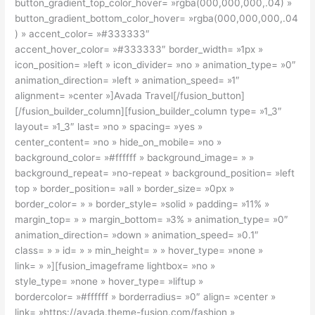
button_gradient_top_color_hover= »rgba(000,000,000,.04) »
button_gradient_bottom_color_hover= »rgba(000,000,000,.04
) » accent_color= »#333333″
accent_hover_color= »#333333″ border_width= »1px »
icon_position= »left » icon_divider= »no » animation_type= »0″
animation_direction= »left » animation_speed= »1″
alignment= »center »]Avada Travel[/fusion_button]
[/fusion_builder_column][fusion_builder_column type= »1_3″
layout= »1_3″ last= »no » spacing= »yes »
center_content= »no » hide_on_mobile= »no »
background_color= »#ffffff » background_image= » »
background_repeat= »no-repeat » background_position= »left
top » border_position= »all » border_size= »0px »
border_color= » » border_style= »solid » padding= »11% »
margin_top= » » margin_bottom= »3% » animation_type= »0″
animation_direction= »down » animation_speed= »0.1″
class= » » id= » » min_height= » » hover_type= »none »
link= » »][fusion_imageframe lightbox= »no »
style_type= »none » hover_type= »liftup »
bordercolor= »#ffffff » borderradius= »0″ align= »center »
link= »https://avada.theme-fusion.com/fashion »