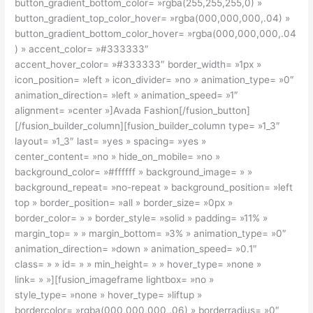
button_gradient_bottom_color= »rgba(255,255,255,0) »
button_gradient_top_color_hover= »rgba(000,000,000,.04) »
button_gradient_bottom_color_hover= »rgba(000,000,000,.04
) » accent_color= »#333333″
accent_hover_color= »#333333″ border_width= »1px »
icon_position= »left » icon_divider= »no » animation_type= »0″
animation_direction= »left » animation_speed= »1″
alignment= »center »]Avada Fashion[/fusion_button]
[/fusion_builder_column][fusion_builder_column type= »1_3″
layout= »1_3″ last= »yes » spacing= »yes »
center_content= »no » hide_on_mobile= »no »
background_color= »#ffffff » background_image= » »
background_repeat= »no-repeat » background_position= »left
top » border_position= »all » border_size= »0px »
border_color= » » border_style= »solid » padding= »11% »
margin_top= » » margin_bottom= »3% » animation_type= »0″
animation_direction= »down » animation_speed= »0.1″
class= » » id= » » min_height= » » hover_type= »none »
link= » »][fusion_imageframe lightbox= »no »
style_type= »none » hover_type= »liftup »
bordercolor= »rgba(000,000,000,.06) » borderradius= »0″