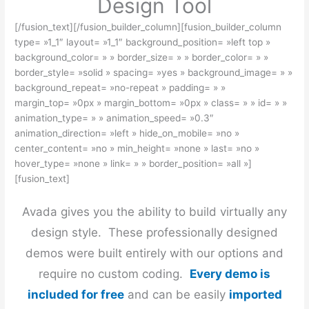
Design Tool
[/fusion_text][/fusion_builder_column][fusion_builder_column
type= »1_1″ layout= »1_1″ background_position= »left top »
background_color= » » border_size= » » border_color= » »
border_style= »solid » spacing= »yes » background_image= » »
background_repeat= »no-repeat » padding= » »
margin_top= »0px » margin_bottom= »0px » class= » » id= » »
animation_type= » » animation_speed= »0.3″
animation_direction= »left » hide_on_mobile= »no »
center_content= »no » min_height= »none » last= »no »
hover_type= »none » link= » » border_position= »all »]
[fusion_text]
Avada gives you the ability to build virtually any
design style. These professionally designed
demos were built entirely with our options and
require no custom coding.
Every demo is
included for free
and can be easily
imported