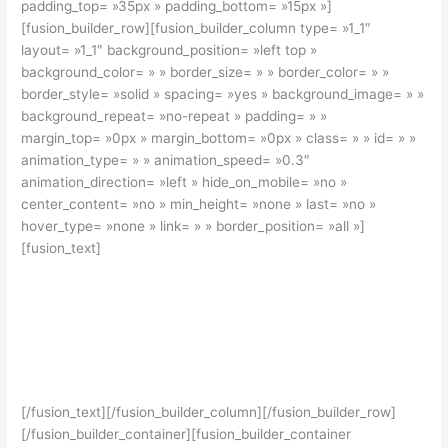
padding_top= »35px » padding_bottom= »15px »]
[fusion_builder_row][fusion_builder_column type= »1_1″
layout= »1_1″ background_position= »left top »
background_color= » » border_size= » » border_color= » »
border_style= »solid » spacing= »yes » background_image= » »
background_repeat= »no-repeat » padding= » »
margin_top= »0px » margin_bottom= »0px » class= » » id= » »
animation_type= » » animation_speed= »0.3″
animation_direction= »left » hide_on_mobile= »no »
center_content= »no » min_height= »none » last= »no »
hover_type= »none » link= » » border_position= »all »]
[fusion_text]
Avada Allows You To Build
Any Design. Unleash Your
Creativity.
[/fusion_text][/fusion_builder_column][/fusion_builder_row]
[/fusion_builder_container][fusion_builder_container