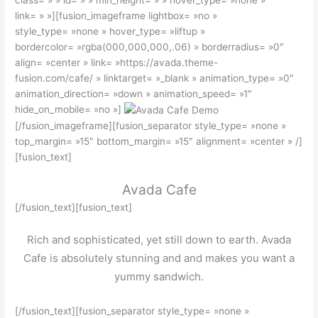
link= » »][fusion_imageframe lightbox= »no »
style_type= »none » hover_type= »liftup »
bordercolor= »rgba(000,000,000,.06) » borderradius= »0″
align= »center » link= »https://avada.theme-
fusion.com/cafe/ » linktarget= »_blank » animation_type= »0″
animation_direction= »down » animation_speed= »1″
hide_on_mobile= »no »]
[/fusion_imageframe][fusion_separator style_type= »none »
top_margin= »15″ bottom_margin= »15″ alignment= »center » /]
[fusion_text]
Avada Cafe
[/fusion_text][fusion_text]
Rich and sophisticated, yet still down to earth. Avada
Cafe is absolutely stunning and and makes you want a
yummy sandwich.
[/fusion_text][fusion_separator style_type= »none »