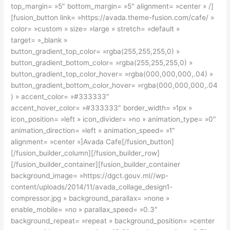
top_margin= »5″ bottom_margin= »5″ alignment= »center » /]
[fusion_button link= »https://avada.theme-fusion.com/cafe/ »
color= »custom » size= »large » stretch= »default »
target= »_blank »
button_gradient_top_color= »rgba(255,255,255,0) »
button_gradient_bottom_color= »rgba(255,255,255,0) »
button_gradient_top_color_hover= »rgba(000,000,000,.04) »
button_gradient_bottom_color_hover= »rgba(000,000,000,.04
) » accent_color= »#333333″
accent_hover_color= »#333333″ border_width= »1px »
icon_position= »left » icon_divider= »no » animation_type= »0″
animation_direction= »left » animation_speed= »1″
alignment= »center »]Avada Cafe[/fusion_button]
[/fusion_builder_column][/fusion_builder_row]
[/fusion_builder_container][fusion_builder_container
background_image= »https://dgct.gouv.ml//wp-
content/uploads/2014/11/avada_collage_design1-
compressor.jpg » background_parallax= »none »
enable_mobile= »no » parallax_speed= »0.3″
background_repeat= »repeat » background_position= »center