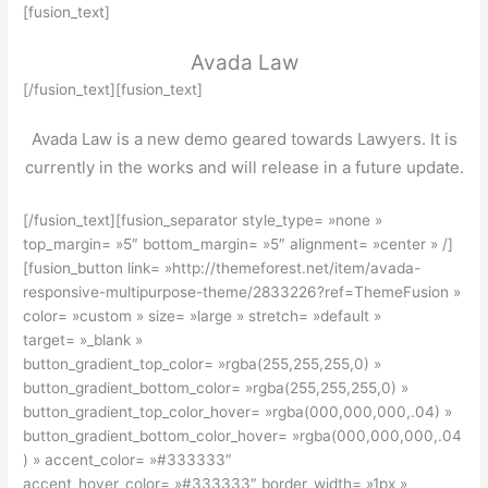
[fusion_text]
Avada Law
[/fusion_text][fusion_text]
Avada Law is a new demo geared towards Lawyers. It is
currently in the works and will release in a future update.
[/fusion_text][fusion_separator style_type= »none »
top_margin= »5″ bottom_margin= »5″ alignment= »center » /]
[fusion_button link= »http://themeforest.net/item/avada-
responsive-multipurpose-theme/2833226?ref=ThemeFusion »
color= »custom » size= »large » stretch= »default »
target= »_blank »
button_gradient_top_color= »rgba(255,255,255,0) »
button_gradient_bottom_color= »rgba(255,255,255,0) »
button_gradient_top_color_hover= »rgba(000,000,000,.04) »
button_gradient_bottom_color_hover= »rgba(000,000,000,.04
) » accent_color= »#333333″
accent_hover_color= »#333333″ border_width= »1px »