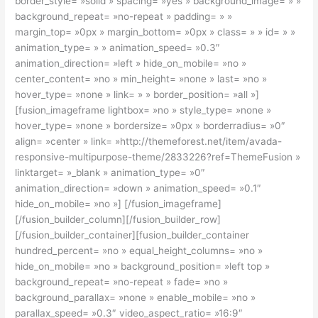
border_style= »solid » spacing= »yes » background_image= » »
background_repeat= »no-repeat » padding= » »
margin_top= »0px » margin_bottom= »0px » class= » » id= » »
animation_type= » » animation_speed= »0.3″
animation_direction= »left » hide_on_mobile= »no »
center_content= »no » min_height= »none » last= »no »
hover_type= »none » link= » » border_position= »all »]
[fusion_imageframe lightbox= »no » style_type= »none »
hover_type= »none » bordersize= »0px » borderradius= »0″
align= »center » link= »http://themeforest.net/item/avada-
responsive-multipurpose-theme/2833226?ref=ThemeFusion »
linktarget= »_blank » animation_type= »0″
animation_direction= »down » animation_speed= »0.1″
hide_on_mobile= »no »]
[/fusion_imageframe]
[/fusion_builder_column][/fusion_builder_row]
[/fusion_builder_container][fusion_builder_container
hundred_percent= »no » equal_height_columns= »no »
hide_on_mobile= »no » background_position= »left top »
background_repeat= »no-repeat » fade= »no »
background_parallax= »none » enable_mobile= »no »
parallax_speed= »0.3″ video_aspect_ratio= »16:9″