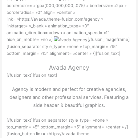
bordercolor= »rgba(000,000,000,.075) » bordersize= »2px »
borderradius= »0″ align= »center »
link= »https://avada.theme-fusion.com/agency »
linktarget= »_blank » animation_type= »0″
animation_direction= »down » animation_speed= »1″
hide_on_mobile= »no »]
[/fusion_imageframe]
[fusion_separator style_type= »none » top_margin= »15″
bottom_margin= »15″ alignment= »center » /][fusion_text]
Avada Agency
[/fusion_text][fusion_text]
Agency is modern and perfect for creative agencies,
designers and other professional services. Featuring a
side header & beautiful graphics.
[/fusion_text][fusion_separator style_type= »none »
top_margin= »5″ bottom_margin= »5″ alignment= »center » /]
[fusion_button link= »https://avada.theme-