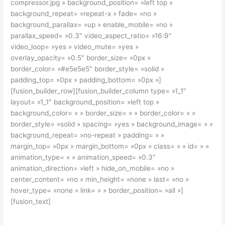
compressor.jpg » background_position= »left top »
background_repeat= »repeat-x » fade= »no »
background_parallax= »up » enable_mobile= »no »
parallax_speed= »0.3″ video_aspect_ratio= »16:9″
video_loop= »yes » video_mute= »yes »
overlay_opacity= »0.5″ border_size= »0px »
border_color= »#e5e5e5″ border_style= »solid »
padding_top= »0px » padding_bottom= »0px »]
[fusion_builder_row][fusion_builder_column type= »1_1″
layout= »1_1″ background_position= »left top »
background_color= » » border_size= » » border_color= » »
border_style= »solid » spacing= »yes » background_image= » »
background_repeat= »no-repeat » padding= » »
margin_top= »0px » margin_bottom= »0px » class= » » id= » »
animation_type= » » animation_speed= »0.3″
animation_direction= »left » hide_on_mobile= »no »
center_content= »no » min_height= »none » last= »no »
hover_type= »none » link= » » border_position= »all »]
[fusion_text]