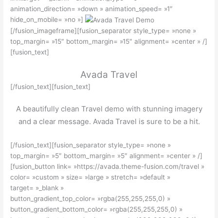
animation_direction= »down » animation_speed= »1″
hide_on_mobile= »no »]
[/fusion_imageframe][fusion_separator style_type= »none »
top_margin= »15″ bottom_margin= »15″ alignment= »center » /]
[fusion_text]
Avada Travel
[/fusion_text][fusion_text]
A beautifully clean Travel demo with stunning imagery
and a clear message. Avada Travel is sure to be a hit.
[/fusion_text][fusion_separator style_type= »none »
top_margin= »5″ bottom_margin= »5″ alignment= »center » /]
[fusion_button link= »https://avada.theme-fusion.com/travel »
color= »custom » size= »large » stretch= »default »
target= »_blank »
button_gradient_top_color= »rgba(255,255,255,0) »
button_gradient_bottom_color= »rgba(255,255,255,0) »