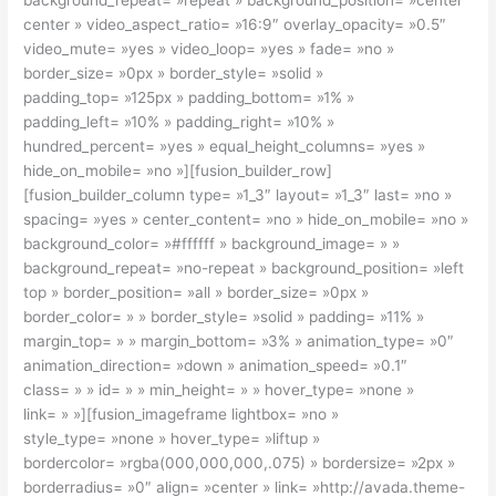
center » video_aspect_ratio= »16:9″ overlay_opacity= »0.5″
video_mute= »yes » video_loop= »yes » fade= »no »
border_size= »0px » border_style= »solid »
padding_top= »125px » padding_bottom= »1% »
padding_left= »10% » padding_right= »10% »
hundred_percent= »yes » equal_height_columns= »yes »
hide_on_mobile= »no »][fusion_builder_row]
[fusion_builder_column type= »1_3″ layout= »1_3″ last= »no »
spacing= »yes » center_content= »no » hide_on_mobile= »no »
background_color= »#ffffff » background_image= » »
background_repeat= »no-repeat » background_position= »left
top » border_position= »all » border_size= »0px »
border_color= » » border_style= »solid » padding= »11% »
margin_top= » » margin_bottom= »3% » animation_type= »0″
animation_direction= »down » animation_speed= »0.1″
class= » » id= » » min_height= » » hover_type= »none »
link= » »][fusion_imageframe lightbox= »no »
style_type= »none » hover_type= »liftup »
bordercolor= »rgba(000,000,000,.075) » bordersize= »2px »
borderradius= »0″ align= »center » link= »http://avada.theme-