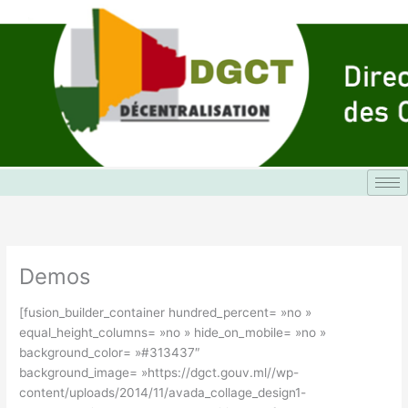
Aller
au
contenu
Demos
[fusion_builder_container hundred_percent= »no »
equal_height_columns= »no » hide_on_mobile= »no »
background_color= »#313437″
background_image= »https://dgct.gouv.ml//wp-
content/uploads/2014/11/avada_collage_design1-