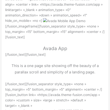
align= »center » link= »https://avada.theme-fusion.com/app »
linktarget= »_blank » animation_type= »0″
animation_direction= »down » animation_speed= »1″
hide_on_mobile= »no »]
[/fusion_imageframe][fusion_separator style_type= »none »
top_margin= »15″ bottom_margin= »15″ alignment= »center » /]
[fusion_text]
Avada App
[/fusion_text][fusion_text]
This is a one page site showing off the beauty of a
parallax scroll and simplicity of a landing page.
[/fusion_text][fusion_separator style_type= »none »
top_margin= »5″ bottom_margin= »5″ alignment= »center » /]
[fusion_button link= »https://avada.theme-fusion.com/app »
color= »custom » size= »large » stretch= »default »
target= »_blank »