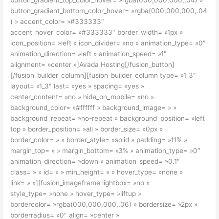
button_gradient_bottom_color_hover= »rgba(000,000,000,.04
) » accent_color= »#333333″
accent_hover_color= »#333333″ border_width= »1px »
icon_position= »left » icon_divider= »no » animation_type= »0″
animation_direction= »left » animation_speed= »1″
alignment= »center »]Avada Hosting[/fusion_button]
[/fusion_builder_column][fusion_builder_column type= »1_3″
layout= »1_3″ last= »yes » spacing= »yes »
center_content= »no » hide_on_mobile= »no »
background_color= »#ffffff » background_image= » »
background_repeat= »no-repeat » background_position= »left
top » border_position= »all » border_size= »0px »
border_color= » » border_style= »solid » padding= »11% »
margin_top= » » margin_bottom= »3% » animation_type= »0″
animation_direction= »down » animation_speed= »0.1″
class= » » id= » » min_height= » » hover_type= »none »
link= » »][fusion_imageframe lightbox= »no »
style_type= »none » hover_type= »liftup »
bordercolor= »rgba(000,000,000,.06) » bordersize= »2px »
borderradius= »0″ align= »center »