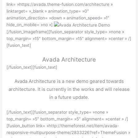
link= »https://avada.theme-fusion.com/architecture »
linktarget= »_blank » animation_type= »0″
animation_direction= »down » animation_speed= »1″
hide_on_mobile= »no »]
[/fusion_imageframe][fusion_separator style_type= »none »
top_margin= »15″ bottom_margin= »15″ alignment= »center » /]
[fusion_text]
Avada Architecture
[/fusion_text][fusion_text]
Avada Architecture is a new demo geared towards
architecture. It is currently in the works and will release
in a future update.
[/fusion_text][fusion_separator style_type= »none »
top_margin= »5″ bottom_margin= »5″ alignment= »center » /]
[fusion_button link= »http://themeforest.net/item/avada-
responsive-multipurpose-theme/2833226?ref=ThemeFusion »