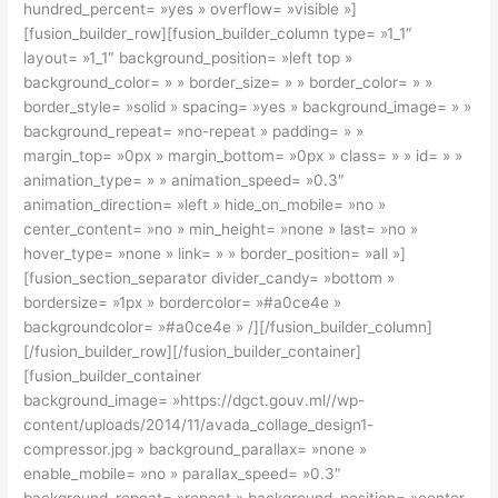
hundred_percent= »yes » overflow= »visible »]
[fusion_builder_row][fusion_builder_column type= »1_1″
layout= »1_1″ background_position= »left top »
background_color= » » border_size= » » border_color= » »
border_style= »solid » spacing= »yes » background_image= » »
background_repeat= »no-repeat » padding= » »
margin_top= »0px » margin_bottom= »0px » class= » » id= » »
animation_type= » » animation_speed= »0.3″
animation_direction= »left » hide_on_mobile= »no »
center_content= »no » min_height= »none » last= »no »
hover_type= »none » link= » » border_position= »all »]
[fusion_section_separator divider_candy= »bottom »
bordersize= »1px » bordercolor= »#a0ce4e »
backgroundcolor= »#a0ce4e » /][/fusion_builder_column]
[/fusion_builder_row][/fusion_builder_container]
[fusion_builder_container
background_image= »https://dgct.gouv.ml//wp-
content/uploads/2014/11/avada_collage_design1-
compressor.jpg » background_parallax= »none »
enable_mobile= »no » parallax_speed= »0.3″
background_repeat= »repeat » background_position= »center