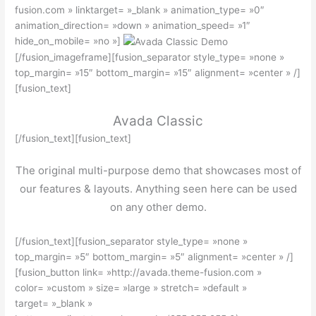
fusion.com » linktarget= »_blank » animation_type= »0″
animation_direction= »down » animation_speed= »1″
hide_on_mobile= »no »]
[/fusion_imageframe][fusion_separator style_type= »none »
top_margin= »15″ bottom_margin= »15″ alignment= »center » /]
[fusion_text]
Avada Classic
[/fusion_text][fusion_text]
The original multi-purpose demo that showcases most of
our features & layouts. Anything seen here can be used
on any other demo.
[/fusion_text][fusion_separator style_type= »none »
top_margin= »5″ bottom_margin= »5″ alignment= »center » /]
[fusion_button link= »http://avada.theme-fusion.com »
color= »custom » size= »large » stretch= »default »
target= »_blank »