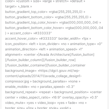
color= »custom » size= »large » stretch= »default »
target= »_blank »
button_gradient_top_color= »rgba(255,255,255,0) »
button_gradient_bottom_color= »rgba(255,255,255,0) »
button_gradient_top_color_hover= »rgba(000,000,000,.04) »
button_gradient_bottom_color_hover= »rgba(000,000,000,.04
) » accent_color= »#333333″
accent_hover_color= »#333333″ border_width= »1px »
icon_position= »left » icon_divider= »no » animation_type= »0″
animation_direction= »left » animation_speed= »1″
alignment= »center »]Avada Architecture[/fusion_button]
[/fusion_builder_column][/fusion_builder_row]
[/fusion_builder_container][fusion_builder_container
background_image= »https://dgct.gouv.ml//wp-
content/uploads/2014/11/avada_collage_design1-
compressor.jpg » background_parallax= »none »
enable_mobile= »no » parallax_speed= »0.3″
background_repeat= »repeat » background_position= »center
center » video_aspect_ratio= »16:9″ overlay_opacity= »0.5″
video_mute= »yes » video_loop= »yes » fade= »no »
border_size= »0px » border_style= »solid »