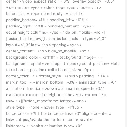
center » video_aspect_ratio= »16:9″ overlay_opacity= »0.5″
video_mute= »yes » video_loop= »yes » fade= »no »
border_size= »0px » border_style= »solid »
padding_bottom= »1% » padding_left= »10% »
padding_right= »10% » hundred_percent= »yes »
equal_height_columns= »yes » hide_on_mobile= »no »]
[fusion_builder_row][fusion_builder_column type= »1_3″
layout= »1_3″ last= »no » spacing= »yes »
center_content= »no » hide_on_mobile= »no »
background_color= »#ffffff » background_image= » »
background_repeat= »no-repeat » background_position= »left
top » border_position= »all » border_size= »0px »
border_color= » » border_style= »solid » padding= »11% »
margin_top= » » margin_bottom= »3% » animation_type= »0″
animation_direction= »down » animation_speed= »0.1″
class= » » id= » » min_height= » » hover_type= »none »
link= » »][fusion_imageframe lightbox= »no »
style_type= »none » hover_type= »liftup »
bordercolor= »#ffffff » borderradius= »0″ align= »center »
link= »https://avada.theme-fusion.com/travel »
linktarget= »_blank » animation_type= »0″