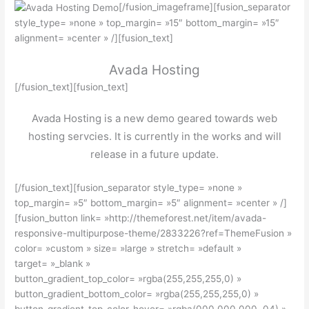
[/fusion_imageframe][fusion_separator
style_type= »none » top_margin= »15″ bottom_margin= »15″
alignment= »center » /][fusion_text]
Avada Hosting
[/fusion_text][fusion_text]
Avada Hosting is a new demo geared towards web
hosting servcies. It is currently in the works and will
release in a future update.
[/fusion_text][fusion_separator style_type= »none »
top_margin= »5″ bottom_margin= »5″ alignment= »center » /]
[fusion_button link= »http://themeforest.net/item/avada-
responsive-multipurpose-theme/2833226?ref=ThemeFusion »
color= »custom » size= »large » stretch= »default »
target= »_blank »
button_gradient_top_color= »rgba(255,255,255,0) »
button_gradient_bottom_color= »rgba(255,255,255,0) »
button_gradient_top_color_hover= »rgba(000,000,000,.04) »