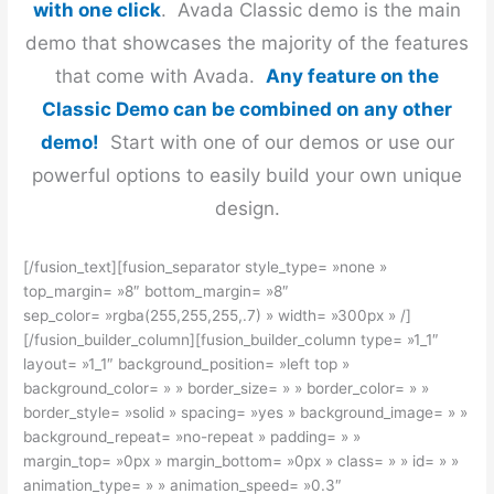
with one click
. Avada Classic demo is the main
demo that showcases the majority of the features
that come with Avada.
Any feature on the
Classic Demo can be combined on any other
demo!
Start with one of our demos or use our
powerful options to easily build your own unique
design.
[/fusion_text][fusion_separator style_type= »none »
top_margin= »8″ bottom_margin= »8″
sep_color= »rgba(255,255,255,.7) » width= »300px » /]
[/fusion_builder_column][fusion_builder_column type= »1_1″
layout= »1_1″ background_position= »left top »
background_color= » » border_size= » » border_color= » »
border_style= »solid » spacing= »yes » background_image= » »
background_repeat= »no-repeat » padding= » »
margin_top= »0px » margin_bottom= »0px » class= » » id= » »
animation_type= » » animation_speed= »0.3″