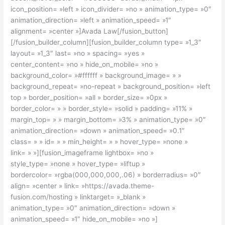
icon_position= »left » icon_divider= »no » animation_type= »0″
animation_direction= »left » animation_speed= »1″
alignment= »center »]Avada Law[/fusion_button]
[/fusion_builder_column][fusion_builder_column type= »1_3″
layout= »1_3″ last= »no » spacing= »yes »
center_content= »no » hide_on_mobile= »no »
background_color= »#ffffff » background_image= » »
background_repeat= »no-repeat » background_position= »left
top » border_position= »all » border_size= »0px »
border_color= » » border_style= »solid » padding= »11% »
margin_top= » » margin_bottom= »3% » animation_type= »0″
animation_direction= »down » animation_speed= »0.1″
class= » » id= » » min_height= » » hover_type= »none »
link= » »][fusion_imageframe lightbox= »no »
style_type= »none » hover_type= »liftup »
bordercolor= »rgba(000,000,000,.06) » borderradius= »0″
align= »center » link= »https://avada.theme-
fusion.com/hosting » linktarget= »_blank »
animation_type= »0″ animation_direction= »down »
animation_speed= »1″ hide_on_mobile= »no »]