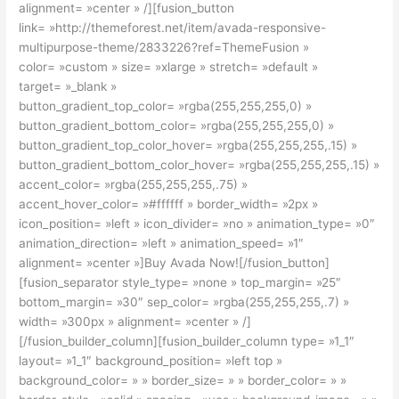
alignment= »center » /][fusion_button
link= »http://themeforest.net/item/avada-responsive-
multipurpose-theme/2833226?ref=ThemeFusion »
color= »custom » size= »xlarge » stretch= »default »
target= »_blank »
button_gradient_top_color= »rgba(255,255,255,0) »
button_gradient_bottom_color= »rgba(255,255,255,0) »
button_gradient_top_color_hover= »rgba(255,255,255,.15) »
button_gradient_bottom_color_hover= »rgba(255,255,255,.15) »
accent_color= »rgba(255,255,255,.75) »
accent_hover_color= »#ffffff » border_width= »2px »
icon_position= »left » icon_divider= »no » animation_type= »0″
animation_direction= »left » animation_speed= »1″
alignment= »center »]Buy Avada Now![/fusion_button]
[fusion_separator style_type= »none » top_margin= »25″
bottom_margin= »30″ sep_color= »rgba(255,255,255,.7) »
width= »300px » alignment= »center » /]
[/fusion_builder_column][fusion_builder_column type= »1_1″
layout= »1_1″ background_position= »left top »
background_color= » » border_size= » » border_color= » »