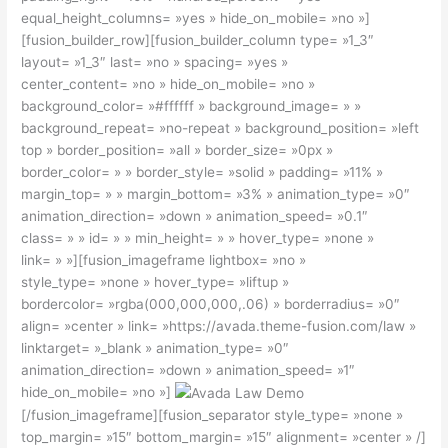
equal_height_columns= »yes » hide_on_mobile= »no »]
[fusion_builder_row][fusion_builder_column type= »1_3″
layout= »1_3″ last= »no » spacing= »yes »
center_content= »no » hide_on_mobile= »no »
background_color= »#ffffff » background_image= » »
background_repeat= »no-repeat » background_position= »left
top » border_position= »all » border_size= »0px »
border_color= » » border_style= »solid » padding= »11% »
margin_top= » » margin_bottom= »3% » animation_type= »0″
animation_direction= »down » animation_speed= »0.1″
class= » » id= » » min_height= » » hover_type= »none »
link= » »][fusion_imageframe lightbox= »no »
style_type= »none » hover_type= »liftup »
bordercolor= »rgba(000,000,000,.06) » borderradius= »0″
align= »center » link= »https://avada.theme-fusion.com/law »
linktarget= »_blank » animation_type= »0″
animation_direction= »down » animation_speed= »1″
hide_on_mobile= »no »]
[/fusion_imageframe][fusion_separator style_type= »none »
top_margin= »15″ bottom_margin= »15″ alignment= »center » /]