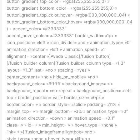
button_gradient_top_color= »rgba(255,255,255,0) »
button_gradient_bottom_color= »rgba(255,255,255,0) »
button_gradient_top_color_hover= »rgba(000,000,000,.04) »
button_gradient_bottom_color_hover= »rgba(000,000,000,.04
) » accent_color= »#333333″
accent_hover_color= »#333333″ border_width= »1px »
icon_position= »left » icon_divider= »no » animation_type= »0″
animation_direction= »left » animation_speed= »1″
alignment= »center »]Avada Classic[/fusion_button]
[/fusion_builder_column][fusion_builder_column type= »1_3″
layout= »1_3″ last= »no » spacing= »yes »
center_content= »no » hide_on_mobile= »no »
background_color= »#ffffff » background_image= » »
background_repeat= »no-repeat » background_position= »left
top » border_position= »all » border_size= »0px »
border_color= » » border_style= »solid » padding= »11% »
margin_top= » » margin_bottom= »3% » animation_type= »0″
animation_direction= »down » animation_speed= »0.1″
class= » » id= » » min_height= » » hover_type= »none »
link= » »][fusion_imageframe lightbox= »no »
style_type= »none » hover_type= »liftup »