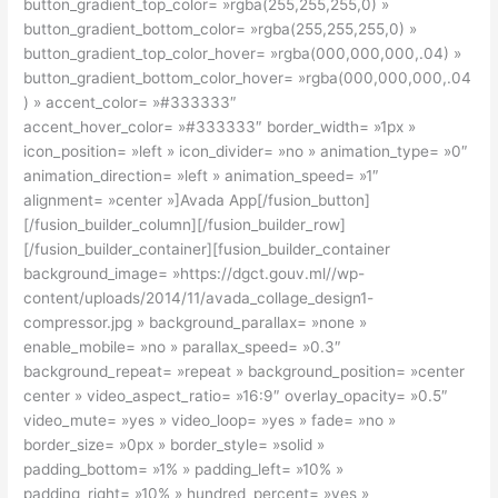
button_gradient_top_color= »rgba(255,255,255,0) »
button_gradient_bottom_color= »rgba(255,255,255,0) »
button_gradient_top_color_hover= »rgba(000,000,000,.04) »
button_gradient_bottom_color_hover= »rgba(000,000,000,.04
) » accent_color= »#333333″
accent_hover_color= »#333333″ border_width= »1px »
icon_position= »left » icon_divider= »no » animation_type= »0″
animation_direction= »left » animation_speed= »1″
alignment= »center »]Avada App[/fusion_button]
[/fusion_builder_column][/fusion_builder_row]
[/fusion_builder_container][fusion_builder_container
background_image= »https://dgct.gouv.ml//wp-
content/uploads/2014/11/avada_collage_design1-
compressor.jpg » background_parallax= »none »
enable_mobile= »no » parallax_speed= »0.3″
background_repeat= »repeat » background_position= »center
center » video_aspect_ratio= »16:9″ overlay_opacity= »0.5″
video_mute= »yes » video_loop= »yes » fade= »no »
border_size= »0px » border_style= »solid »
padding_bottom= »1% » padding_left= »10% »
padding_right= »10% » hundred_percent= »yes »