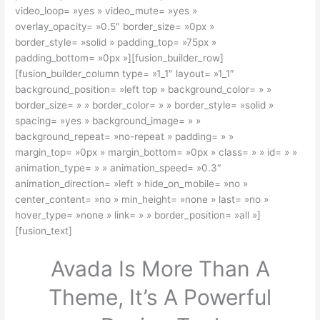
video_loop= »yes » video_mute= »yes »
overlay_opacity= »0.5″ border_size= »0px »
border_style= »solid » padding_top= »75px »
padding_bottom= »0px »][fusion_builder_row]
[fusion_builder_column type= »1_1″ layout= »1_1″
background_position= »left top » background_color= » »
border_size= » » border_color= » » border_style= »solid »
spacing= »yes » background_image= » »
background_repeat= »no-repeat » padding= » »
margin_top= »0px » margin_bottom= »0px » class= » » id= » »
animation_type= » » animation_speed= »0.3″
animation_direction= »left » hide_on_mobile= »no »
center_content= »no » min_height= »none » last= »no »
hover_type= »none » link= » » border_position= »all »]
[fusion_text]
Avada Is More Than A
Theme, It’s A Powerful