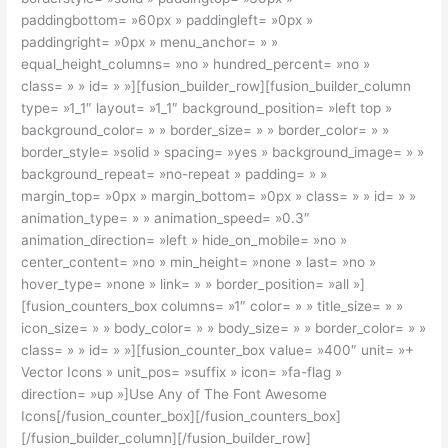
paddingbottom= »60px » paddingleft= »0px »
paddingright= »0px » menu_anchor= » »
equal_height_columns= »no » hundred_percent= »no »
class= » » id= » »][fusion_builder_row][fusion_builder_column
type= »1_1″ layout= »1_1″ background_position= »left top »
background_color= » » border_size= » » border_color= » »
border_style= »solid » spacing= »yes » background_image= » »
background_repeat= »no-repeat » padding= » »
margin_top= »0px » margin_bottom= »0px » class= » » id= » »
animation_type= » » animation_speed= »0.3″
animation_direction= »left » hide_on_mobile= »no »
center_content= »no » min_height= »none » last= »no »
hover_type= »none » link= » » border_position= »all »]
[fusion_counters_box columns= »1″ color= » » title_size= » »
icon_size= » » body_color= » » body_size= » » border_color= » »
class= » » id= » »][fusion_counter_box value= »400″ unit= »+
Vector Icons » unit_pos= »suffix » icon= »fa-flag »
direction= »up »]Use Any of The Font Awesome
Icons[/fusion_counter_box][/fusion_counters_box]
[/fusion_builder_column][/fusion_builder_row]