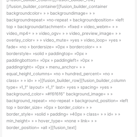
[/fusion_builder_container][fusion_builder_container
backgroundcolor= » » backgroundimage= » »
backgroundrepeat= »no-repeat » backgroundposition= »left
top » backgroundattachment= »fixed » video_webm= » »
video_mp4= » » video_ogv= » » video_preview_image= » »
overlay_color= » » video_mute= »yes » video_loop= »yes »
fade= »no » bordersize= »0px » bordercolor= » »
borderstyle= »solid » paddingtop= »0px »
paddingbottom= »0px » paddingleft= »0px »
paddingright= »0px » menu_anchor= » »
equal_height_columns= »no » hundred_percent= »no »
class= » » id= » »][fusion_builder_row][fusion_builder_column
type= »1_1″ layout= »1_1″ last= »yes » spacing= »yes »
background_color= »#f6f6f6″ background_image= » »
background_repeat= »no-repeat » background_position= »left
top » border_size= »0px » border_color= » »
border_style= »solid » padding= »40px » class= » » id= » »
min_height= » » hover_type= »none » link= » »
border_position= »all »][fusion_text]