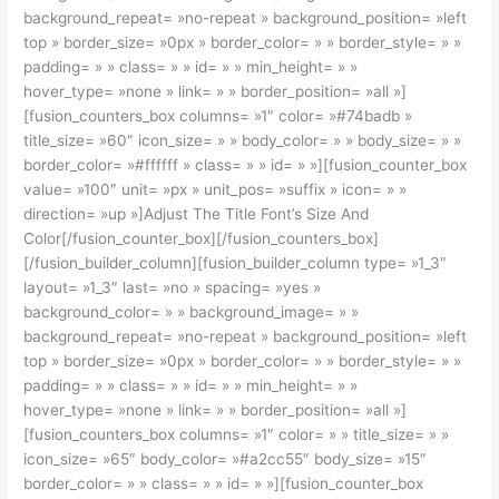
background_repeat= »no-repeat » background_position= »left
top » border_size= »0px » border_color= » » border_style= » »
padding= » » class= » » id= » » min_height= » »
hover_type= »none » link= » » border_position= »all »]
[fusion_counters_box columns= »1″ color= »#74badb »
title_size= »60″ icon_size= » » body_color= » » body_size= » »
border_color= »#ffffff » class= » » id= » »][fusion_counter_box
value= »100″ unit= »px » unit_pos= »suffix » icon= » »
direction= »up »]Adjust The Title Font’s Size And
Color[/fusion_counter_box][/fusion_counters_box]
[/fusion_builder_column][fusion_builder_column type= »1_3″
layout= »1_3″ last= »no » spacing= »yes »
background_color= » » background_image= » »
background_repeat= »no-repeat » background_position= »left
top » border_size= »0px » border_color= » » border_style= » »
padding= » » class= » » id= » » min_height= » »
hover_type= »none » link= » » border_position= »all »]
[fusion_counters_box columns= »1″ color= » » title_size= » »
icon_size= »65″ body_color= »#a2cc55″ body_size= »15″
border_color= » » class= » » id= » »][fusion_counter_box