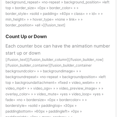
background_repeat= »no-repeat » background_position= »left
top » border_size= »0px » border_color= » »
border_style= »solid » padding= »40px » class= » » id= » »
min_height= » » hover_type= »none » link= » »
border_position= »all »][fusion_text]
Count Up or Down
Each counter box can have the animation number
start up or down
[/fusion_text][/fusion_builder_column][/fusion_builder_row]
[/fusion_builder_container][fusion_builder_container
backgroundcolor= » » backgroundimage= » »
backgroundrepeat= »no-repeat » backgroundposition= »left
top » backgroundattachment= »fixed » video_webm= » »
video_mp4= » » video_ogv= » » video_preview_image= » »
overlay_color= » » video_mute= »yes » video_loop= »yes »
fade= »no » bordersize= »0px » bordercolor= » »
borderstyle= »solid » paddingtop= »30px »
paddingbottom= »60px » paddingleft= »0px »