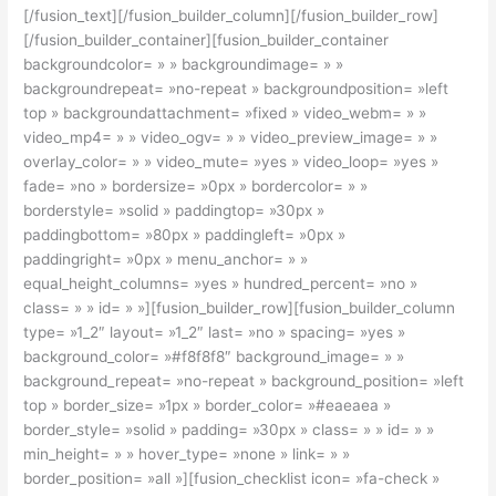
[/fusion_text][/fusion_builder_column][/fusion_builder_row]
[/fusion_builder_container][fusion_builder_container
backgroundcolor= » » backgroundimage= » »
backgroundrepeat= »no-repeat » backgroundposition= »left
top » backgroundattachment= »fixed » video_webm= » »
video_mp4= » » video_ogv= » » video_preview_image= » »
overlay_color= » » video_mute= »yes » video_loop= »yes »
fade= »no » bordersize= »0px » bordercolor= » »
borderstyle= »solid » paddingtop= »30px »
paddingbottom= »80px » paddingleft= »0px »
paddingright= »0px » menu_anchor= » »
equal_height_columns= »yes » hundred_percent= »no »
class= » » id= » »][fusion_builder_row][fusion_builder_column
type= »1_2″ layout= »1_2″ last= »no » spacing= »yes »
background_color= »#f8f8f8″ background_image= » »
background_repeat= »no-repeat » background_position= »left
top » border_size= »1px » border_color= »#eaeaea »
border_style= »solid » padding= »30px » class= » » id= » »
min_height= » » hover_type= »none » link= » »
border_position= »all »][fusion_checklist icon= »fa-check »