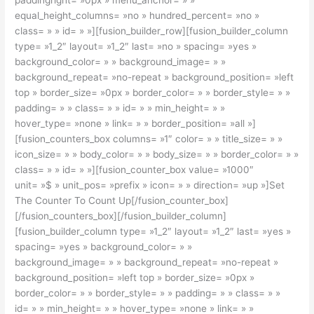
paddingright= »0px » menu_anchor= » »
equal_height_columns= »no » hundred_percent= »no »
class= » » id= » »][fusion_builder_row][fusion_builder_column
type= »1_2″ layout= »1_2″ last= »no » spacing= »yes »
background_color= » » background_image= » »
background_repeat= »no-repeat » background_position= »left
top » border_size= »0px » border_color= » » border_style= » »
padding= » » class= » » id= » » min_height= » »
hover_type= »none » link= » » border_position= »all »]
[fusion_counters_box columns= »1″ color= » » title_size= » »
icon_size= » » body_color= » » body_size= » » border_color= » »
class= » » id= » »][fusion_counter_box value= »1000″
unit= »$ » unit_pos= »prefix » icon= » » direction= »up »]Set
The Counter To Count Up[/fusion_counter_box]
[/fusion_counters_box][/fusion_builder_column]
[fusion_builder_column type= »1_2″ layout= »1_2″ last= »yes »
spacing= »yes » background_color= » »
background_image= » » background_repeat= »no-repeat »
background_position= »left top » border_size= »0px »
border_color= » » border_style= » » padding= » » class= » »
id= » » min_height= » » hover_type= »none » link= » »