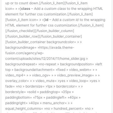
up or to count down.[/fusion_li_item][fusion_li_item
icon= » »]
class
– Add a
custom class
to the wrapping HTML
element for further css customization.[/fusion_li_item]
[fusion_li_item icon= » »]
id
– Add a
custom id
to the wrapping
HTML element for further css customization.[/fusion_li_item]
[/fusion_checklist][/fusion_builder_column]
[/fusion_builder_row][/fusion_builder_container]
[fusion_builder_container backgroundcolor= » »
backgroundimage= »https://avada.theme-
fusion.com/agency/wp-
content/uploads/sites/12/2014/11/home_slider.jpg »
backgroundrepeat= »no-repeat » backgroundposition= »left
top » backgroundattachment= »fixed » video_webm= » »
video_mp4= » » video_ogv= » » video_preview_image= » »
overlay_color= » » video_mute= »yes » video_loop= »yes »
fade= »no » bordersize= »1px » bordercolor= » »
borderstyle= »solid » paddingtop= »35px »
paddingbottom= »75px » paddingleft= »40px »
paddingright= »40px » menu_anchor= » »
equal_height_columns= »no » hundred_percent= »no »