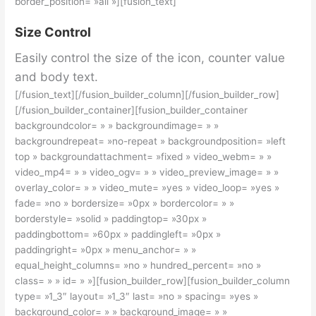
border_position= »all »][fusion_text]
Size Control
Easily control the size of the icon, counter value
and body text.
[/fusion_text][/fusion_builder_column][/fusion_builder_row]
[/fusion_builder_container][fusion_builder_container
backgroundcolor= » » backgroundimage= » »
backgroundrepeat= »no-repeat » backgroundposition= »left
top » backgroundattachment= »fixed » video_webm= » »
video_mp4= » » video_ogv= » » video_preview_image= » »
overlay_color= » » video_mute= »yes » video_loop= »yes »
fade= »no » bordersize= »0px » bordercolor= » »
borderstyle= »solid » paddingtop= »30px »
paddingbottom= »60px » paddingleft= »0px »
paddingright= »0px » menu_anchor= » »
equal_height_columns= »no » hundred_percent= »no »
class= » » id= » »][fusion_builder_row][fusion_builder_column
type= »1_3″ layout= »1_3″ last= »no » spacing= »yes »
background_color= » » background_image= » »