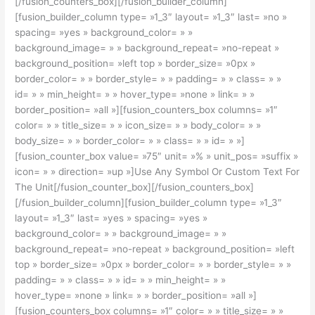
[/fusion_counters_box][/fusion_builder_column]
[fusion_builder_column type= »1_3″ layout= »1_3″ last= »no »
spacing= »yes » background_color= » »
background_image= » » background_repeat= »no-repeat »
background_position= »left top » border_size= »0px »
border_color= » » border_style= » » padding= » » class= » »
id= » » min_height= » » hover_type= »none » link= » »
border_position= »all »][fusion_counters_box columns= »1″
color= » » title_size= » » icon_size= » » body_color= » »
body_size= » » border_color= » » class= » » id= » »]
[fusion_counter_box value= »75″ unit= »% » unit_pos= »suffix »
icon= » » direction= »up »]Use Any Symbol Or Custom Text For
The Unit[/fusion_counter_box][/fusion_counters_box]
[/fusion_builder_column][fusion_builder_column type= »1_3″
layout= »1_3″ last= »yes » spacing= »yes »
background_color= » » background_image= » »
background_repeat= »no-repeat » background_position= »left
top » border_size= »0px » border_color= » » border_style= » »
padding= » » class= » » id= » » min_height= » »
hover_type= »none » link= » » border_position= »all »]
[fusion_counters_box columns= »1″ color= » » title_size= » »