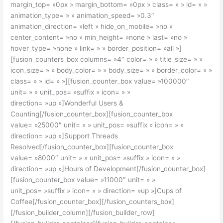
margin_top= »0px » margin_bottom= »0px » class= » » id= » »
animation_type= » » animation_speed= »0.3″
animation_direction= »left » hide_on_mobile= »no »
center_content= »no » min_height= »none » last= »no »
hover_type= »none » link= » » border_position= »all »]
[fusion_counters_box columns= »4″ color= » » title_size= » »
icon_size= » » body_color= » » body_size= » » border_color= » »
class= » » id= » »][fusion_counter_box value= »100000″
unit= » » unit_pos= »suffix » icon= » »
direction= »up »]Wonderful Users &
Counting[/fusion_counter_box][fusion_counter_box
value= »25000″ unit= » » unit_pos= »suffix » icon= » »
direction= »up »]Support Threads
Resolved[/fusion_counter_box][fusion_counter_box
value= »8000″ unit= » » unit_pos= »suffix » icon= » »
direction= »up »]Hours of Development[/fusion_counter_box]
[fusion_counter_box value= »11000″ unit= » »
unit_pos= »suffix » icon= » » direction= »up »]Cups of
Coffee[/fusion_counter_box][/fusion_counters_box]
[/fusion_builder_column][/fusion_builder_row]