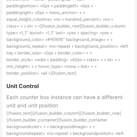
paddingbottom= »0px » paddingleft= »0px »
paddingright= »0px » menu_anchor= » »
equal_height_columns= »no » hundred_percent= »no »
class= » » id= » »][fusion_builder_row][fusion_builder_column
type= »1_1″ layout= »1_1″ last= »yes » spacing= »yes »
background_color= »#f6f6f6″ background_image= » »
background_repeat= »no-repeat » background_position= »left
top » border_size= »0px » border_color= » »
border_style= »solid » padding= »40px » class= » » id= » »
min_height= » » hover_type= »none » link= » »
border_position= »all »][fusion_text]
Unit Control
Each counter box instance can have a different
unit and unit position
[/fusion_text][/fusion_builder_column][/fusion_builder_row]
[/fusion_builder_container][fusion_builder_container
backgroundcolor= » » backgroundimage= » »
backgroundrepeat= »no-repeat » backgroundposition= »left