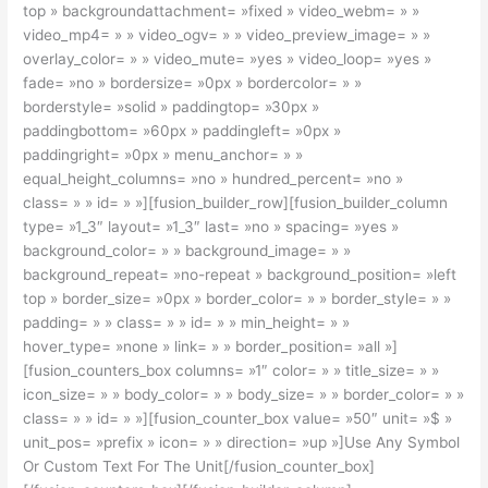
top » backgroundattachment= »fixed » video_webm= » »
video_mp4= » » video_ogv= » » video_preview_image= » »
overlay_color= » » video_mute= »yes » video_loop= »yes »
fade= »no » bordersize= »0px » bordercolor= » »
borderstyle= »solid » paddingtop= »30px »
paddingbottom= »60px » paddingleft= »0px »
paddingright= »0px » menu_anchor= » »
equal_height_columns= »no » hundred_percent= »no »
class= » » id= » »][fusion_builder_row][fusion_builder_column
type= »1_3″ layout= »1_3″ last= »no » spacing= »yes »
background_color= » » background_image= » »
background_repeat= »no-repeat » background_position= »left
top » border_size= »0px » border_color= » » border_style= » »
padding= » » class= » » id= » » min_height= » »
hover_type= »none » link= » » border_position= »all »]
[fusion_counters_box columns= »1″ color= » » title_size= » »
icon_size= » » body_color= » » body_size= » » border_color= » »
class= » » id= » »][fusion_counter_box value= »50″ unit= »$ »
unit_pos= »prefix » icon= » » direction= »up »]Use Any Symbol
Or Custom Text For The Unit[/fusion_counter_box]