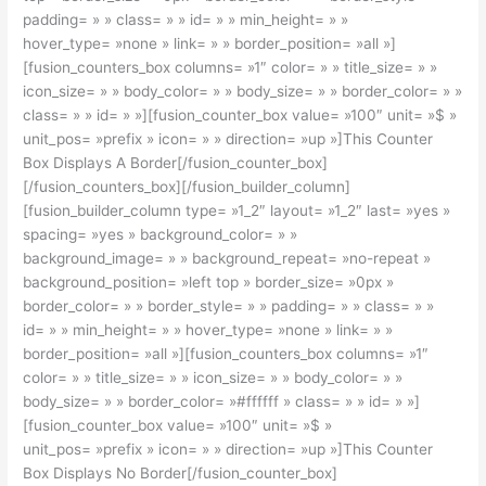
padding= » » class= » » id= » » min_height= » »
hover_type= »none » link= » » border_position= »all »]
[fusion_counters_box columns= »1″ color= » » title_size= » »
icon_size= » » body_color= » » body_size= » » border_color= » »
class= » » id= » »][fusion_counter_box value= »100″ unit= »$ »
unit_pos= »prefix » icon= » » direction= »up »]This Counter
Box Displays A Border[/fusion_counter_box]
[/fusion_counters_box][/fusion_builder_column]
[fusion_builder_column type= »1_2″ layout= »1_2″ last= »yes »
spacing= »yes » background_color= » »
background_image= » » background_repeat= »no-repeat »
background_position= »left top » border_size= »0px »
border_color= » » border_style= » » padding= » » class= » »
id= » » min_height= » » hover_type= »none » link= » »
border_position= »all »][fusion_counters_box columns= »1″
color= » » title_size= » » icon_size= » » body_color= » »
body_size= » » border_color= »#ffffff » class= » » id= » »]
[fusion_counter_box value= »100″ unit= »$ »
unit_pos= »prefix » icon= » » direction= »up »]This Counter
Box Displays No Border[/fusion_counter_box]