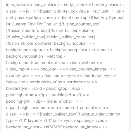
icon_size= » » body_color= » » body_size= » » border_color= » »
class= » » id= » »][fusion_counter_box value= »15″ unit= » lbs »
unit_pos= »suffix » icon= » » direction= »up »]Use Any Symbol
Or Custom Text For The Unit[/fusion_counter_box]
[/fusion_counters_box][/fusion_builder_column]
[/fusion_builder_row][/fusion_builder_container]
[fusion_builder_container backgroundcolor= » »
backgroundimage= » » backgroundrepeat= »no-repeat »
backgroundposition= »left top »
backgroundattachment= »fixed » video_webm= » »
video_mp4= » » video_ogv= » » video_preview_image= » »
overlay_color= » » video_mute= »yes » video_loop= »yes »
fade= »no » bordersize= »0px » bordercolor= » »
borderstyle= »solid » paddingtop= »0px »
paddingbottom= »0px » paddingleft= »0px »
paddingright= »0px » menu_anchor= » »
equal_height_columns= »no » hundred_percent= »no »
class= » » id= » »][fusion_builder_row][fusion_builder_column
type= »1_1″ layout= »1_1″ last= »yes » spacing= »yes »
background_color= »#f6f6f6″ background_image= » »