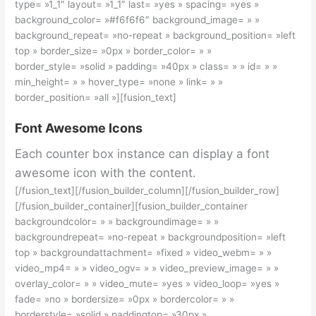
type= »1_1″ layout= »1_1″ last= »yes » spacing= »yes »
background_color= »#f6f6f6″ background_image= » »
background_repeat= »no-repeat » background_position= »left
top » border_size= »0px » border_color= » »
border_style= »solid » padding= »40px » class= » » id= » »
min_height= » » hover_type= »none » link= » »
border_position= »all »][fusion_text]
Font Awesome Icons
Each counter box instance can display a font
awesome icon with the content.
[/fusion_text][/fusion_builder_column][/fusion_builder_row]
[/fusion_builder_container][fusion_builder_container
backgroundcolor= » » backgroundimage= » »
backgroundrepeat= »no-repeat » backgroundposition= »left
top » backgroundattachment= »fixed » video_webm= » »
video_mp4= » » video_ogv= » » video_preview_image= » »
overlay_color= » » video_mute= »yes » video_loop= »yes »
fade= »no » bordersize= »0px » bordercolor= » »
borderstyle= »solid » paddingtop= »30px »