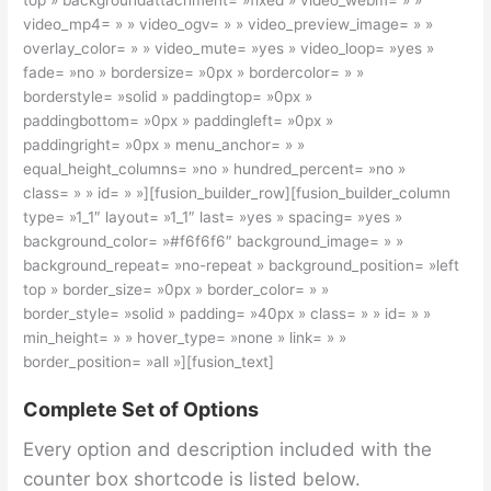
video_mp4= » » video_ogv= » » video_preview_image= » »
overlay_color= » » video_mute= »yes » video_loop= »yes »
fade= »no » bordersize= »0px » bordercolor= » »
borderstyle= »solid » paddingtop= »0px »
paddingbottom= »0px » paddingleft= »0px »
paddingright= »0px » menu_anchor= » »
equal_height_columns= »no » hundred_percent= »no »
class= » » id= » »][fusion_builder_row][fusion_builder_column
type= »1_1″ layout= »1_1″ last= »yes » spacing= »yes »
background_color= »#f6f6f6″ background_image= » »
background_repeat= »no-repeat » background_position= »left
top » border_size= »0px » border_color= » »
border_style= »solid » padding= »40px » class= » » id= » »
min_height= » » hover_type= »none » link= » »
border_position= »all »][fusion_text]
Complete Set of Options
Every option and description included with the
counter box shortcode is listed below.