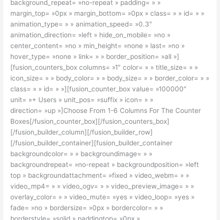
background_repeat= »no-repeat » padding= » »
margin_top= »0px » margin_bottom= »0px » class= » » id= » »
animation_type= » » animation_speed= »0.3″
animation_direction= »left » hide_on_mobile= »no »
center_content= »no » min_height= »none » last= »no »
hover_type= »none » link= » » border_position= »all »]
[fusion_counters_box columns= »1″ color= » » title_size= » »
icon_size= » » body_color= » » body_size= » » border_color= » »
class= » » id= » »][fusion_counter_box value= »100000″
unit= »+ Users » unit_pos= »suffix » icon= » »
direction= »up »]Choose From 1-6 Columns For The Counter
Boxes[/fusion_counter_box][/fusion_counters_box]
[/fusion_builder_column][/fusion_builder_row]
[/fusion_builder_container][fusion_builder_container
backgroundcolor= » » backgroundimage= » »
backgroundrepeat= »no-repeat » backgroundposition= »left
top » backgroundattachment= »fixed » video_webm= » »
video_mp4= » » video_ogv= » » video_preview_image= » »
overlay_color= » » video_mute= »yes » video_loop= »yes »
fade= »no » bordersize= »0px » bordercolor= » »
borderstyle= »solid » paddingtop= »0px »