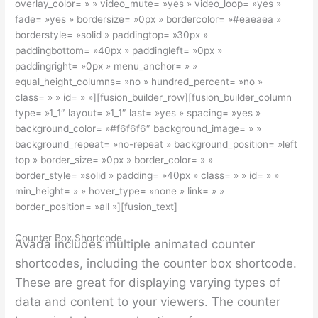
overlay_color= » » video_mute= »yes » video_loop= »yes »
fade= »yes » bordersize= »0px » bordercolor= »#eaeaea »
borderstyle= »solid » paddingtop= »30px »
paddingbottom= »40px » paddingleft= »0px »
paddingright= »0px » menu_anchor= » »
equal_height_columns= »no » hundred_percent= »no »
class= » » id= » »][fusion_builder_row][fusion_builder_column
type= »1_1″ layout= »1_1″ last= »yes » spacing= »yes »
background_color= »#f6f6f6″ background_image= » »
background_repeat= »no-repeat » background_position= »left
top » border_size= »0px » border_color= » »
border_style= »solid » padding= »40px » class= » » id= » »
min_height= » » hover_type= »none » link= » »
border_position= »all »][fusion_text]
Counter Box Shortcode
Avada includes multiple animated counter
shortcodes, including the counter box shortcode.
These are great for displaying varying types of
data and content to your viewers. The counter