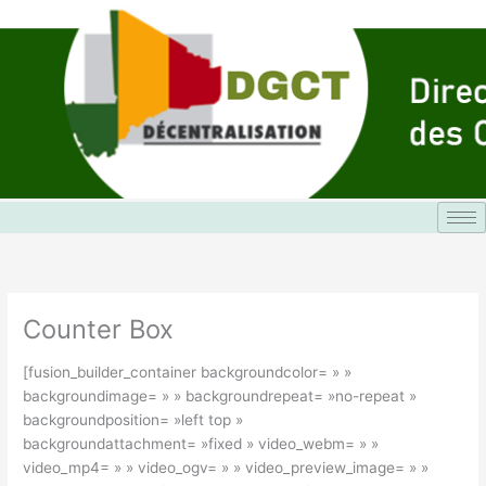
Aller
au
contenu
Counter Box
[fusion_builder_container backgroundcolor= » »
backgroundimage= » » backgroundrepeat= »no-repeat »
backgroundposition= »left top »
backgroundattachment= »fixed » video_webm= » »
video_mp4= » » video_ogv= » » video_preview_image= » »