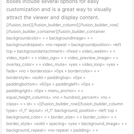
boxes include several options for easy
customization and is a great way to visually
attract the viewer and display content.
[/fusion_text][/fusion_builder_column][/fusion_builder_row]
[/fusion_builder_container][fusion_builder_container
backgroundcolor= » » backgroundimage= » »
backgroundrepeat= »no-repeat » backgroundposition= »left
top » backgroundattachment= »fixed » video_webm= » »
video_mp4= » » video_ogv= » » video_preview_image= » »
overlay_color= » » video_mute= »yes » video_loop= »yes »
fade= »no » bordersize= »0px » bordercolor= » »
borderstyle= »solid » paddingtop= »0px »
paddingbottom= »60px » paddingleft= »0px »
paddingright= »0px » menu_anchor= » »
equal_height_columns= »no » hundred_percent= »no »
class= » » id= » »][fusion_builder_row][fusion_builder_column
type= »1_1″ layout= »1_1″ background_position= »left top »
background_color= » » border_size= » » border_color= » »
border_style= »solid » spacing= »yes » background_image= » »
background_repeat= »no-repeat » padding= » »