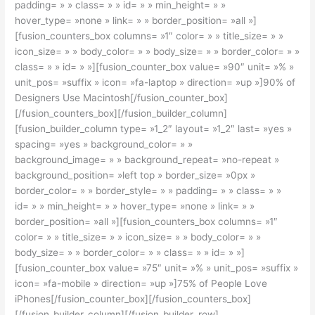
padding= » » class= » » id= » » min_height= » »
hover_type= »none » link= » » border_position= »all »]
[fusion_counters_box columns= »1″ color= » » title_size= » »
icon_size= » » body_color= » » body_size= » » border_color= » »
class= » » id= » »][fusion_counter_box value= »90″ unit= »% »
unit_pos= »suffix » icon= »fa-laptop » direction= »up »]90% of
Designers Use Macintosh[/fusion_counter_box]
[/fusion_counters_box][/fusion_builder_column]
[fusion_builder_column type= »1_2″ layout= »1_2″ last= »yes »
spacing= »yes » background_color= » »
background_image= » » background_repeat= »no-repeat »
background_position= »left top » border_size= »0px »
border_color= » » border_style= » » padding= » » class= » »
id= » » min_height= » » hover_type= »none » link= » »
border_position= »all »][fusion_counters_box columns= »1″
color= » » title_size= » » icon_size= » » body_color= » »
body_size= » » border_color= » » class= » » id= » »]
[fusion_counter_box value= »75″ unit= »% » unit_pos= »suffix »
icon= »fa-mobile » direction= »up »]75% of People Love
iPhones[/fusion_counter_box][/fusion_counters_box]
[/fusion_builder_column][/fusion_builder_row]