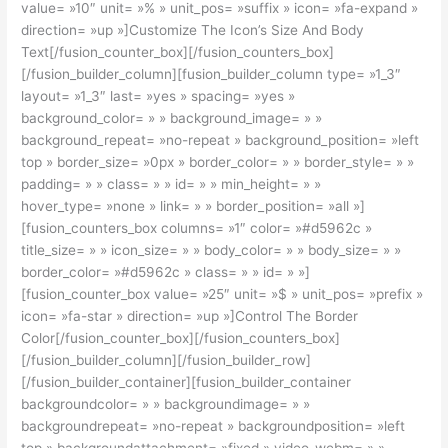
value= »10″ unit= »% » unit_pos= »suffix » icon= »fa-expand »
direction= »up »]Customize The Icon’s Size And Body
Text[/fusion_counter_box][/fusion_counters_box]
[/fusion_builder_column][fusion_builder_column type= »1_3″
layout= »1_3″ last= »yes » spacing= »yes »
background_color= » » background_image= » »
background_repeat= »no-repeat » background_position= »left
top » border_size= »0px » border_color= » » border_style= » »
padding= » » class= » » id= » » min_height= » »
hover_type= »none » link= » » border_position= »all »]
[fusion_counters_box columns= »1″ color= »#d5962c »
title_size= » » icon_size= » » body_color= » » body_size= » »
border_color= »#d5962c » class= » » id= » »]
[fusion_counter_box value= »25″ unit= »$ » unit_pos= »prefix »
icon= »fa-star » direction= »up »]Control The Border
Color[/fusion_counter_box][/fusion_counters_box]
[/fusion_builder_column][/fusion_builder_row]
[/fusion_builder_container][fusion_builder_container
backgroundcolor= » » backgroundimage= » »
backgroundrepeat= »no-repeat » backgroundposition= »left
top » backgroundattachment= »fixed » video_webm= » »