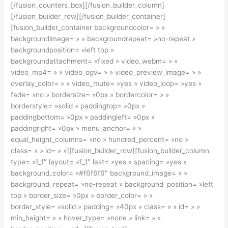
[/fusion_counters_box][/fusion_builder_column]
[/fusion_builder_row][/fusion_builder_container]
[fusion_builder_container backgroundcolor= » »
backgroundimage= » » backgroundrepeat= »no-repeat »
backgroundposition= »left top »
backgroundattachment= »fixed » video_webm= » »
video_mp4= » » video_ogv= » » video_preview_image= » »
overlay_color= » » video_mute= »yes » video_loop= »yes »
fade= »no » bordersize= »0px » bordercolor= » »
borderstyle= »solid » paddingtop= »0px »
paddingbottom= »0px » paddingleft= »0px »
paddingright= »0px » menu_anchor= » »
equal_height_columns= »no » hundred_percent= »no »
class= » » id= » »][fusion_builder_row][fusion_builder_column
type= »1_1″ layout= »1_1″ last= »yes » spacing= »yes »
background_color= »#f6f6f6″ background_image= » »
background_repeat= »no-repeat » background_position= »left
top » border_size= »0px » border_color= » »
border_style= »solid » padding= »40px » class= » » id= » »
min_height= » » hover_type= »none » link= » »