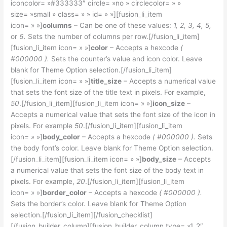
iconcolor= »#333333″ circle= »no » circlecolor= » »
size= »small » class= » » id= » »][fusion_li_item
icon= » »]
columns
– Can be one of these values:
1, 2, 3, 4, 5,
or
6.
Sets the number of columns per row.[/fusion_li_item]
[fusion_li_item icon= » »]
color
– Accepts a hexcode
(
#000000 ).
Sets the counter’s value and icon color. Leave
blank for Theme Option selection.[/fusion_li_item]
[fusion_li_item icon= » »]
title_size
– Accepts a numerical value
that sets the font size of the title text in pixels. For example,
50
.[/fusion_li_item][fusion_li_item icon= » »]
icon_size
–
Accepts a numerical value that sets the font size of the icon in
pixels. For example
50
.[/fusion_li_item][fusion_li_item
icon= » »]
body_color
– Accepts a hexcode
( #000000 ).
Sets
the body font’s color. Leave blank for Theme Option selection.
[/fusion_li_item][fusion_li_item icon= » »]
body_size
– Accepts
a numerical value that sets the font size of the body text in
pixels. For example,
20
.[/fusion_li_item][fusion_li_item
icon= » »]
border_color
– Accepts a hexcode
( #000000 ).
Sets the border’s color. Leave blank for Theme Option
selection.[/fusion_li_item][/fusion_checklist]
[/fusion_builder_column][fusion_builder_column type= »1_2″