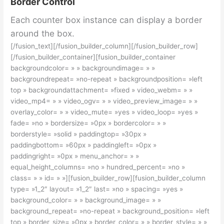
Border Control
Each counter box instance can display a border
around the box.
[/fusion_text][/fusion_builder_column][/fusion_builder_row]
[/fusion_builder_container][fusion_builder_container
backgroundcolor= » » backgroundimage= » »
backgroundrepeat= »no-repeat » backgroundposition= »left
top » backgroundattachment= »fixed » video_webm= » »
video_mp4= » » video_ogv= » » video_preview_image= » »
overlay_color= » » video_mute= »yes » video_loop= »yes »
fade= »no » bordersize= »0px » bordercolor= » »
borderstyle= »solid » paddingtop= »30px »
paddingbottom= »60px » paddingleft= »0px »
paddingright= »0px » menu_anchor= » »
equal_height_columns= »no » hundred_percent= »no »
class= » » id= » »][fusion_builder_row][fusion_builder_column
type= »1_2″ layout= »1_2″ last= »no » spacing= »yes »
background_color= » » background_image= » »
background_repeat= »no-repeat » background_position= »left
top » border_size= »0px » border_color= » » border_style= » »