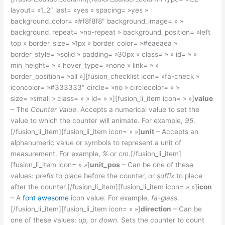
layout= »1_2″ last= »yes » spacing= »yes »
background_color= »#f8f8f8″ background_image= » »
background_repeat= »no-repeat » background_position= »left
top » border_size= »1px » border_color= »#eaeaea »
border_style= »solid » padding= »30px » class= » » id= » »
min_height= » » hover_type= »none » link= » »
border_position= »all »][fusion_checklist icon= »fa-check »
iconcolor= »#333333″ circle= »no » circlecolor= » »
size= »small » class= » » id= » »][fusion_li_item icon= » »]
value
– The
Counter Value.
Accepts a numerical value to set the
value to which the counter will animate. For example,
95
.
[/fusion_li_item][fusion_li_item icon= » »]
unit
– Accepts an
alphanumeric value or symbols to represent a unit of
measurement. For example,
%
or
cm
.[/fusion_li_item]
[fusion_li_item icon= » »]
unit_pos
– Can be one of these
values:
prefix
to place before the counter, or
suffix
to place
after the counter.[/fusion_li_item][fusion_li_item icon= » »]
icon
– A
font awesome
icon value. For example,
fa-glass
.
[/fusion_li_item][fusion_li_item icon= » »]
direction
– Can be
one of these values:
up,
or
down.
Sets the counter to count