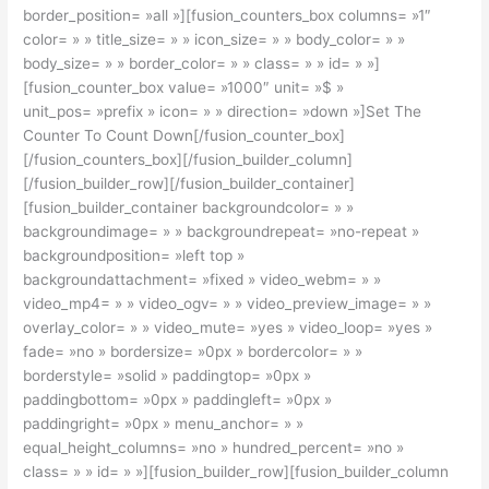
border_position= »all »][fusion_counters_box columns= »1″
color= » » title_size= » » icon_size= » » body_color= » »
body_size= » » border_color= » » class= » » id= » »]
[fusion_counter_box value= »1000″ unit= »$ »
unit_pos= »prefix » icon= » » direction= »down »]Set The
Counter To Count Down[/fusion_counter_box]
[/fusion_counters_box][/fusion_builder_column]
[/fusion_builder_row][/fusion_builder_container]
[fusion_builder_container backgroundcolor= » »
backgroundimage= » » backgroundrepeat= »no-repeat »
backgroundposition= »left top »
backgroundattachment= »fixed » video_webm= » »
video_mp4= » » video_ogv= » » video_preview_image= » »
overlay_color= » » video_mute= »yes » video_loop= »yes »
fade= »no » bordersize= »0px » bordercolor= » »
borderstyle= »solid » paddingtop= »0px »
paddingbottom= »0px » paddingleft= »0px »
paddingright= »0px » menu_anchor= » »
equal_height_columns= »no » hundred_percent= »no »
class= » » id= » »][fusion_builder_row][fusion_builder_column