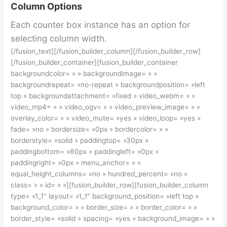
Column Options
Each counter box instance has an option for
selecting column width.
[/fusion_text][/fusion_builder_column][/fusion_builder_row]
[/fusion_builder_container][fusion_builder_container
backgroundcolor= » » backgroundimage= » »
backgroundrepeat= »no-repeat » backgroundposition= »left
top » backgroundattachment= »fixed » video_webm= » »
video_mp4= » » video_ogv= » » video_preview_image= » »
overlay_color= » » video_mute= »yes » video_loop= »yes »
fade= »no » bordersize= »0px » bordercolor= » »
borderstyle= »solid » paddingtop= »30px »
paddingbottom= »60px » paddingleft= »0px »
paddingright= »0px » menu_anchor= » »
equal_height_columns= »no » hundred_percent= »no »
class= » » id= » »][fusion_builder_row][fusion_builder_column
type= »1_1″ layout= »1_1″ background_position= »left top »
background_color= » » border_size= » » border_color= » »
border_style= »solid » spacing= »yes » background_image= » »