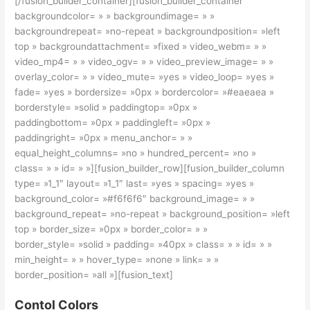
[/fusion_builder_container][fusion_builder_container
backgroundcolor= » » backgroundimage= » »
backgroundrepeat= »no-repeat » backgroundposition= »left
top » backgroundattachment= »fixed » video_webm= » »
video_mp4= » » video_ogv= » » video_preview_image= » »
overlay_color= » » video_mute= »yes » video_loop= »yes »
fade= »yes » bordersize= »0px » bordercolor= »#eaeaea »
borderstyle= »solid » paddingtop= »0px »
paddingbottom= »0px » paddingleft= »0px »
paddingright= »0px » menu_anchor= » »
equal_height_columns= »no » hundred_percent= »no »
class= » » id= » »][fusion_builder_row][fusion_builder_column
type= »1_1″ layout= »1_1″ last= »yes » spacing= »yes »
background_color= »#f6f6f6″ background_image= » »
background_repeat= »no-repeat » background_position= »left
top » border_size= »0px » border_color= » »
border_style= »solid » padding= »40px » class= » » id= » »
min_height= » » hover_type= »none » link= » »
border_position= »all »][fusion_text]
Contol Colors