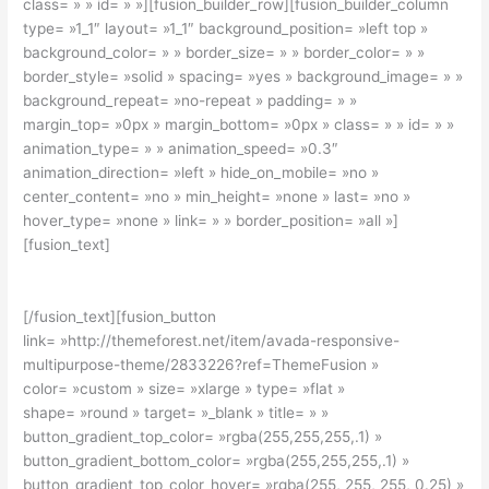
class= » » id= » »][fusion_builder_row][fusion_builder_column
type= »1_1″ layout= »1_1″ background_position= »left top »
background_color= » » border_size= » » border_color= » »
border_style= »solid » spacing= »yes » background_image= » »
background_repeat= »no-repeat » padding= » »
margin_top= »0px » margin_bottom= »0px » class= » » id= » »
animation_type= » » animation_speed= »0.3″
animation_direction= »left » hide_on_mobile= »no »
center_content= »no » min_height= »none » last= »no »
hover_type= »none » link= » » border_position= »all »]
[fusion_text]
Join The 100,000+ Satisfied Avada Users!
[/fusion_text][fusion_button
link= »http://themeforest.net/item/avada-responsive-
multipurpose-theme/2833226?ref=ThemeFusion »
color= »custom » size= »xlarge » type= »flat »
shape= »round » target= »_blank » title= » »
button_gradient_top_color= »rgba(255,255,255,.1) »
button_gradient_bottom_color= »rgba(255,255,255,.1) »
button_gradient_top_color_hover= »rgba(255, 255, 255, 0.25) »