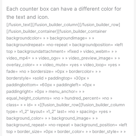
Each counter box can have a different color for
the text and icon.
[/fusion_text][/fusion_builder_column][/fusion_builder_row]
[/fusion_builder_container][fusion_builder_container
backgroundcolor= » » backgroundimage= » »
backgroundrepeat= »no-repeat » backgroundposition= »left
top » backgroundattachment= »fixed » video_webm= » »
video_mp4= » » video_ogv= » » video_preview_image= » »
overlay_color= » » video_mute= »yes » video_loop= »yes »
fade= »no » bordersize= »0px » bordercolor= » »
borderstyle= »solid » paddingtop= »30px »
paddingbottom= »60px » paddingleft= »0px »
paddingright= »0px » menu_anchor= » »
equal_height_columns= »no » hundred_percent= »no »
class= » » id= » »][fusion_builder_row][fusion_builder_column
type= »1_2″ layout= »1_2″ last= »no » spacing= »yes »
background_color= » » background_image= » »
background_repeat= »no-repeat » background_position= »left
top » border_size= »0px » border_color= » » border_style= » »