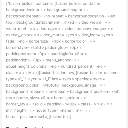
[/fusion_builder_container][fusion_builder_container
backgroundcolor= » » backgroundimage= » »
backgroundrepeat= »no-repeat » backgroundposition= »left
top » backgroundattachment= »fixed » video_webm= » »
video_mp4= » » video_ogv= » » video_preview_image= » »
overlay_color= » » video_mute= »yes » video_loop= »yes »
fade= »no » bordersize= »0px » bordercolor= » »
borderstyle= »solid » paddingtop= »0px »
paddingbottom= »0px » paddingleft= »0px »
paddingright= »0px » menu_anchor= » »
equal_height_columns= »no » hundred_percent= »no »
class= » » id= » »][fusion_builder_row][fusion_builder_column
type= »1_1″ layout= »1_1″ last= »yes » spacing= »yes »
background_color= »#f6f6f6″ background_image= » »
background_repeat= »no-repeat » background_position= »left
top » border_size= »0px » border_color= » »
border_style= »solid » padding= »40px » class= » » id= » »
min_height= » » hover_type= »none » link= » »
border_position= »all »][fusion_text]