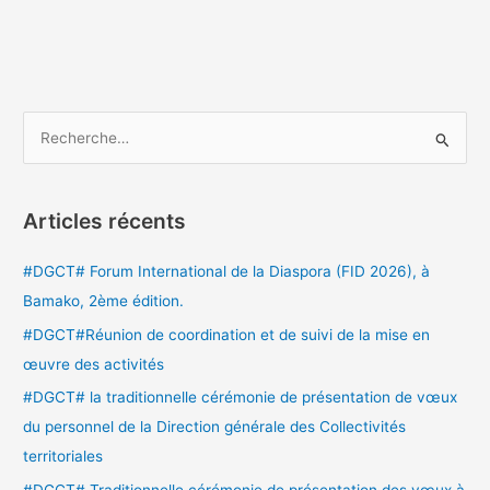
R
e
c
Articles récents
h
e
#DGCT# Forum International de la Diaspora (FID 2026), à
r
Bamako, 2ème édition.
c
#DGCT#Réunion de coordination et de suivi de la mise en
h
œuvre des activités
e
#DGCT# la traditionnelle cérémonie de présentation de vœux
r
du personnel de la Direction générale des Collectivités
territoriales
:
#DGCT# Traditionnelle cérémonie de présentation des vœux à