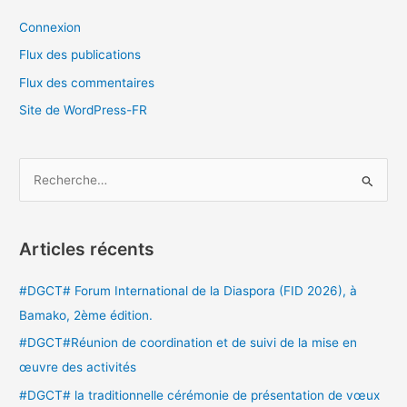
Connexion
Flux des publications
Flux des commentaires
Site de WordPress-FR
R
e
c
Articles récents
h
e
#DGCT# Forum International de la Diaspora (FID 2026), à
r
Bamako, 2ème édition.
c
#DGCT#Réunion de coordination et de suivi de la mise en
h
œuvre des activités
e
#DGCT# la traditionnelle cérémonie de présentation de vœux
r