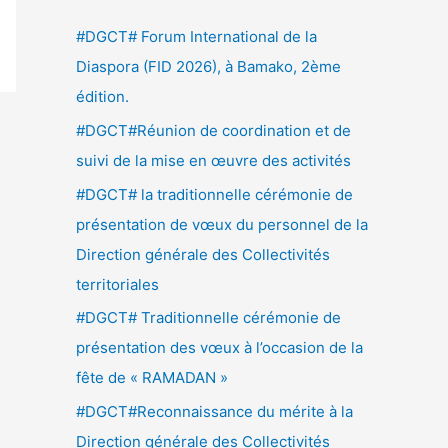
e
#DGCT# Forum International de la
r
Diaspora (FID 2026), à Bamako, 2ème
c
édition.
h
#DGCT#Réunion de coordination et de
e
suivi de la mise en œuvre des activités
r
#DGCT# la traditionnelle cérémonie de
présentation de vœux du personnel de la
:
Direction générale des Collectivités
territoriales
#DGCT# Traditionnelle cérémonie de
présentation des vœux à l’occasion de la
fête de « RAMADAN »
#DGCT#Reconnaissance du mérite à la
Direction générale des Collectivités