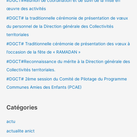
#DGCT#Réunion de coordination et de suivi de la mise en
h
œuvre des activités
e
#DGCT# la traditionnelle cérémonie de présentation de vœux
r
du personnel de la Direction générale des Collectivités
territoriales
:
#DGCT# Traditionnelle cérémonie de présentation des vœux à
l’occasion de la fête de « RAMADAN »
#DGCT#Reconnaissance du mérite à la Direction générale des
Collectivités territoriales.
#DGCT# 2ème session du Comité de Pilotage du Programme
Communes Amies des Enfants (PCAE)
Catégories
actu
actualite anict