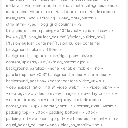
meta_all= »no » meta_author= »no » meta_categories= »no »
meta_comments= »no » meta_date= »no » meta_link= »no »
meta_tags= »no » scrolling= »load_more_button »
strip_html= »yes » blog_grid_columns= »3″
blog_grid_column_spacing= »40″ layout= »grid » class= » »
id= » » /][/fusion_builder_column][/fusion_builder_row]
[/fusion_builder_container][fusion_builder_container
background_color= »#f1f0ec »
background_image= »https://dgct.gouv.ml//wp-
content/uploads/2015/02/blog_bottom2.jpg »
background_parallax= »none » enable_mobile= »no »
parallax_speed= »0.3″ background_repeat= »no-repeat »
background_position= »center center » video_url= » »
video_aspect_ratio= »16:9″ video_webm= » » video_mp4= » »
video_ogv= » » video_preview_image= » » overlay_color= » »
video_mute= »yes » video_loop= »yes » fade= »no »
border_size= »0px » border_color= » » border_style= »solid »
padding_top= »150px » padding_bottom= »150px »
padding_left= » » padding_right= » » hundred_percent= »no »
equal_height_columns= »no » hide_on_mobile= »no »