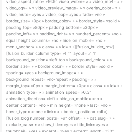
video_aspect_ratio= »16:9″ video_webm= » » video_mp4= » »
video_ogv= » » video_preview_image= » » overlay_color= » »
video_mute= »yes » video_loop= »yes » fade= »no »
border_size= »0px » border_color= » » border_style= »solid »
padding_top= »80px » padding_bottom= »30px »
padding_left= » » padding_right= » » hundred_percent= »no »
equal_height_columns= »no » hide_on_mobile= »no »
menu_anchor= » » class= » » id= » »][fusion_builder_row]
[fusion_builder_column type= »1_1″ layout= »1_1″
background_position= »left top » background_color= » »
border_size= » » border_color= » » border_style= »solid »
spacing= »yes » background_image= » »
background_repeat= »no-repeat » padding= » »
margin_top= »0px » margin_bottom= »0px » class= » » id= » »
animation_type= » » animation_speed= »0.3″
animation_direction= »left » hide_on_mobile= »no »
center_content= »no » min_height= »none » last= »no »
hover_type= »none » link= » » border_position= »all »]
[fusion_blog number_posts= »9″ offset= » » cat_slug= » »
exclude_cats= » » show_title= »yes » title_link= »yes »
thumbnail= »yes » excerpt= »yes » excerpt_length= »30″