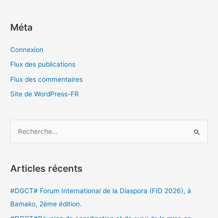
Méta
Connexion
Flux des publications
Flux des commentaires
Site de WordPress-FR
R
e
c
Articles récents
h
e
#DGCT# Forum International de la Diaspora (FID 2026), à
r
Bamako, 2ème édition.
c