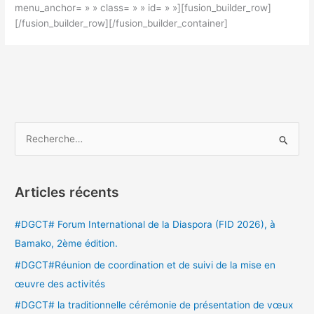
menu_anchor= » » class= » » id= » »][fusion_builder_row]
[/fusion_builder_row][/fusion_builder_container]
R
e
c
Articles récents
h
e
#DGCT# Forum International de la Diaspora (FID 2026), à
r
Bamako, 2ème édition.
c
#DGCT#Réunion de coordination et de suivi de la mise en
h
œuvre des activités
e
#DGCT# la traditionnelle cérémonie de présentation de vœux
r