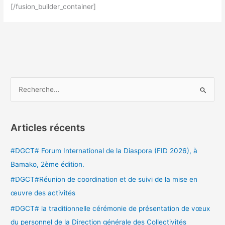
[/fusion_builder_container]
R
e
c
Articles récents
h
e
#DGCT# Forum International de la Diaspora (FID 2026), à
r
Bamako, 2ème édition.
c
#DGCT#Réunion de coordination et de suivi de la mise en
h
œuvre des activités
e
#DGCT# la traditionnelle cérémonie de présentation de vœux
r
du personnel de la Direction générale des Collectivités