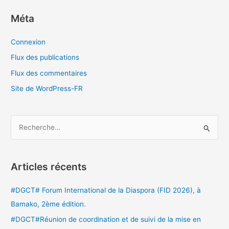
Méta
Connexion
Flux des publications
Flux des commentaires
Site de WordPress-FR
R
e
c
Articles récents
h
e
#DGCT# Forum International de la Diaspora (FID 2026), à
r
Bamako, 2ème édition.
c
#DGCT#Réunion de coordination et de suivi de la mise en
h