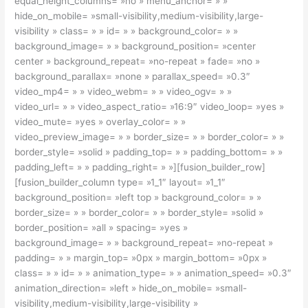
equal_height_columns= »no » menu_anchor= » »
hide_on_mobile= »small-visibility,medium-visibility,large-
visibility » class= » » id= » » background_color= » »
background_image= » » background_position= »center
center » background_repeat= »no-repeat » fade= »no »
background_parallax= »none » parallax_speed= »0.3″
video_mp4= » » video_webm= » » video_ogv= » »
video_url= » » video_aspect_ratio= »16:9″ video_loop= »yes »
video_mute= »yes » overlay_color= » »
video_preview_image= » » border_size= » » border_color= » »
border_style= »solid » padding_top= » » padding_bottom= » »
padding_left= » » padding_right= » »][fusion_builder_row]
[fusion_builder_column type= »1_1″ layout= »1_1″
background_position= »left top » background_color= » »
border_size= » » border_color= » » border_style= »solid »
border_position= »all » spacing= »yes »
background_image= » » background_repeat= »no-repeat »
padding= » » margin_top= »0px » margin_bottom= »0px »
class= » » id= » » animation_type= » » animation_speed= »0.3″
animation_direction= »left » hide_on_mobile= »small-
visibility,medium-visibility,large-visibility »