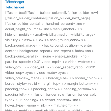
Télécharger
Télécharger
[/fusion_text][/fusion_builder_column][/fusion_builder_row]
[/fusion_builder_container][fusion_builder_next_page]
[fusion_builder_container hundred_percent= »no »
equal_height_columns= »no » menu_anchor= » »
hide_on_mobile= »small-visibility,medium-visibility,large-
visibility » class= » » id= » » background_color= » »
background_image= » » background_position= »center
center » background_repeat= »no-repeat » fade= »no »
background_parallax= »none » enable_mobile= »no »
parallax_speed= »0.3″ video_mp4= » » video_webm= » »
video_ogv= » » video_url= » » video_aspect_ratio= »16:9″
video_loop= »yes » video_mute= »yes »
video_preview_image= » » border_size= » » border_color= » »
border_style= »solid » margin_top= » » margin_bottom= » »
padding_top= » » padding_right= » » padding_bottom= » »
padding_left= » »][fusion_builder_row][fusion_builder_column
type= »1_1″ spacing= » » center_content= »no »
hover_type= »none » link= » » min_height= » »
hide_on_mobile= »small-visibility,medium-visibility,large-