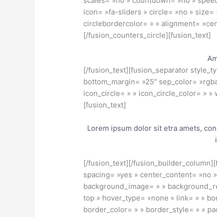
scales= »no » countdown= »no » spee
icon= »fa-sliders » circle= »no » size
circlebordercolor= » » alignment= »cent
[/fusion_counters_circle][fusion_text]
Am
[/fusion_text][fusion_separator style_t
bottom_margin= »25″ sep_color= »rgba(
icon_circle= » » icon_circle_color= » »
[fusion_text]
Lorem ipsum dolor sit etra amets, con
[/fusion_text][/fusion_builder_column]
spacing= »yes » center_content= »no 
background_image= » » background_re
top » hover_type= »none » link= » » bo
border_color= » » border_style= » » p