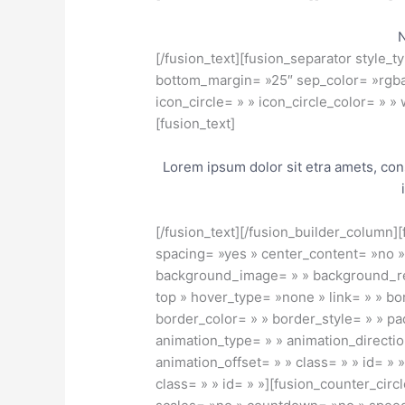
[/fusion_text][fusion_separator style_t
bottom_margin= »25″ sep_color= »rgba(
icon_circle= » » icon_circle_color= » »
[fusion_text]
Lorem ipsum dolor sit etra amets, con
[/fusion_text][/fusion_builder_column]
spacing= »yes » center_content= »no 
background_image= » » background_re
top » hover_type= »none » link= » » bo
border_color= » » border_style= » » p
animation_type= » » animation_directi
animation_offset= » » class= » » id= » 
class= » » id= » »][fusion_counter_circl