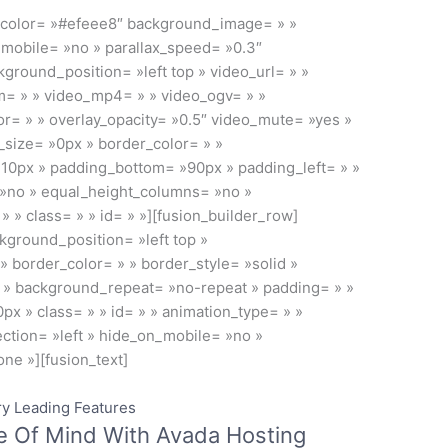
_color= »#efeee8″ background_image= » »
mobile= »no » parallax_speed= »0.3″
round_position= »left top » video_url= » »
m= » » video_mp4= » » video_ogv= » »
r= » » overlay_opacity= »0.5″ video_mute= »yes »
_size= »0px » border_color= » »
110px » padding_bottom= »90px » padding_left= » »
»no » equal_height_columns= »no »
» class= » » id= » »][fusion_builder_row]
kground_position= »left top »
» border_color= » » border_style= »solid »
 » background_repeat= »no-repeat » padding= » »
x » class= » » id= » » animation_type= » »
ction= »left » hide_on_mobile= »no »
ne »][fusion_text]
ry Leading Features
e Of Mind With Avada Hosting