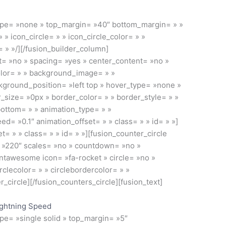
_type= »none » top_margin= »40″ bottom_margin= » »
 » icon_circle= » » icon_circle_color= » »
= » »/][/fusion_builder_column]
st= »no » spacing= »yes » center_content= »no »
lor= » » background_image= » »
ground_position= »left top » hover_type= »none »
er_size= »0px » border_color= » » border_style= » »
ottom= » » animation_type= » »
d= »0.1″ animation_offset= » » class= » » id= » »]
t= » » class= » » id= » »][fusion_counter_circle
ze= »220″ scales= »no » countdown= »no »
ntawesome icon= »fa-rocket » circle= »no »
clecolor= » » circlebordercolor= » »
r_circle][/fusion_counters_circle][fusion_text]
ightning Speed
ype= »single solid » top_margin= »5″