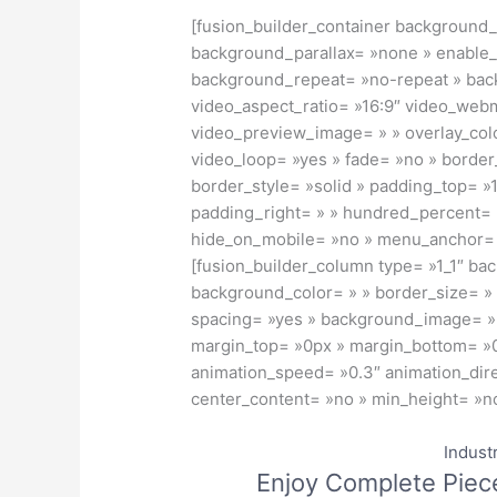
[fusion_builder_container background
background_parallax= »none » enable_
background_repeat= »no-repeat » backg
video_aspect_ratio= »16:9″ video_web
video_preview_image= » » overlay_colo
video_loop= »yes » fade= »no » border
border_style= »solid » padding_top= »
padding_right= » » hundred_percent= 
hide_on_mobile= »no » menu_anchor= » 
[fusion_builder_column type= »1_1″ bac
background_color= » » border_size= » 
spacing= »yes » background_image= »
margin_top= »0px » margin_bottom= »0p
animation_speed= »0.3″ animation_dire
center_content= »no » min_height= »no
Indust
Enjoy Complete Piec