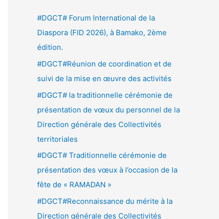
e
#DGCT# Forum International de la
r
Diaspora (FID 2026), à Bamako, 2ème
c
édition.
h
#DGCT#Réunion de coordination et de
e
suivi de la mise en œuvre des activités
r
#DGCT# la traditionnelle cérémonie de
présentation de vœux du personnel de la
:
Direction générale des Collectivités
territoriales
#DGCT# Traditionnelle cérémonie de
présentation des vœux à l’occasion de la
fête de « RAMADAN »
#DGCT#Reconnaissance du mérite à la
Direction générale des Collectivités