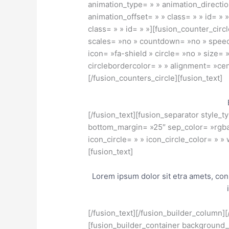
animation_type= » » animation_directi
animation_offset= » » class= » » id= » 
class= » » id= » »][fusion_counter_circl
scales= »no » countdown= »no » spee
icon= »fa-shield » circle= »no » size=
circlebordercolor= » » alignment= »cent
[/fusion_counters_circle][fusion_text]
[/fusion_text][fusion_separator style_t
bottom_margin= »25″ sep_color= »rgba(
icon_circle= » » icon_circle_color= » »
[fusion_text]
Lorem ipsum dolor sit etra amets, con
[/fusion_text][/fusion_builder_column]
[fusion_builder_container background