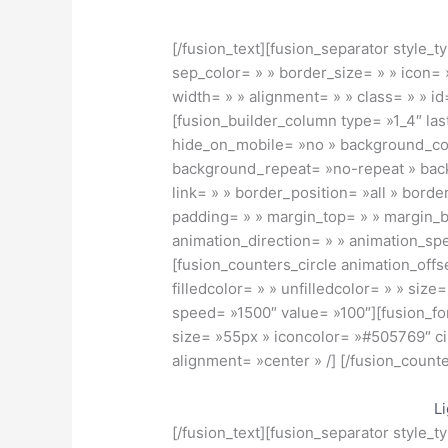
[/fusion_text][fusion_separator style
sep_color= » » border_size= » » icon= »
width= » » alignment= » » class= » » id
[fusion_builder_column type= »1_4″ la
hide_on_mobile= »no » background_co
background_repeat= »no-repeat » back
link= » » border_position= »all » bord
padding= » » margin_top= » » margin_b
animation_direction= » » animation_spee
[fusion_counters_circle animation_offse
filledcolor= » » unfilledcolor= » » si
speed= »1500″ value= »100″][fusion_fo
size= »55px » iconcolor= »#505769″ cir
alignment= »center » /] [/fusion_counte
L
[/fusion_text][fusion_separator style_t