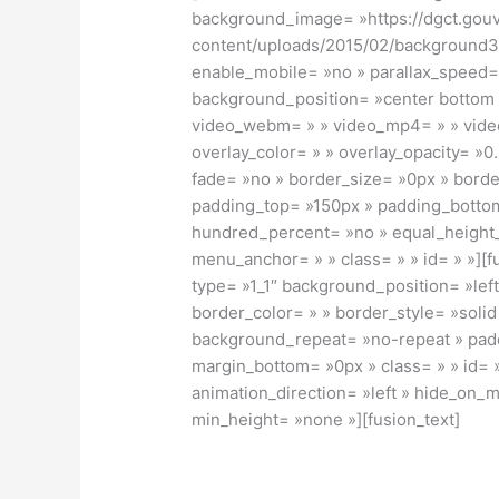
background_image= »https://dgct.gouv
content/uploads/2015/02/background33
enable_mobile= »no » parallax_speed=
background_position= »center bottom »
video_webm= » » video_mp4= » » vide
overlay_color= » » overlay_opacity= »
fade= »no » border_size= »0px » border
padding_top= »150px » padding_bottom
hundred_percent= »no » equal_height
menu_anchor= » » class= » » id= » »][
type= »1_1″ background_position= »lef
border_color= » » border_style= »soli
background_repeat= »no-repeat » padd
margin_bottom= »0px » class= » » id= 
animation_direction= »left » hide_on_
min_height= »none »][fusion_text]
Flex