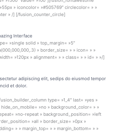
d= »1500″ value= »100″][fusion_fontawesome
= »55px » iconcolor= »#505769″ circlecolor= » »
er » /] [/fusion_counter_circle]
azing Interface
ype= »single solid » top_margin= »5″
000,000,000,.3) » border_size= » » icon= » »
 width= »120px » alignment= » » class= » » id= » »/]
sectetur adipiscing elit, sedips do eiusmod tempor
incid et dolor.
[fusion_builder_column type= »1_4″ last= »yes »
» hide_on_mobile= »no » background_color= » »
peat= »no-repeat » background_position= »left
rder_position= »all » border_size= »0px »
adding= » » margin_top= » » margin_bottom= » »