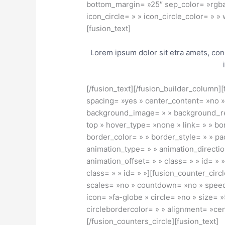
bottom_margin= »25″ sep_color= »rgba(
icon_circle= » » icon_circle_color= » »
[fusion_text]
Lorem ipsum dolor sit etra amets, con
[/fusion_text][/fusion_builder_column]
spacing= »yes » center_content= »no 
background_image= » » background_re
top » hover_type= »none » link= » » bo
border_color= » » border_style= » » p
animation_type= » » animation_directi
animation_offset= » » class= » » id= » 
class= » » id= » »][fusion_counter_circl
scales= »no » countdown= »no » spee
icon= »fa-globe » circle= »no » size= 
circlebordercolor= » » alignment= »cent
[/fusion_counters_circle][fusion_text]