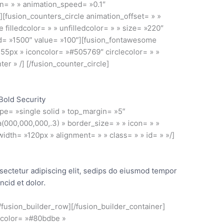
on= » » animation_speed= »0.1″
»][fusion_counters_circle animation_offset= » »
e filledcolor= » » unfilledcolor= » » size= »220″
d= »1500″ value= »100″][fusion_fontawesome
 »55px » iconcolor= »#505769″ circlecolor= » »
er » /] [/fusion_counter_circle]
Bold Security
ype= »single solid » top_margin= »5″
000,000,000,.3) » border_size= » » icon= » »
 width= »120px » alignment= » » class= » » id= » »/]
sectetur adipiscing elit, sedips do eiusmod tempor
incid et dolor.
[/fusion_builder_row][/fusion_builder_container]
_color= »#80bdbe »