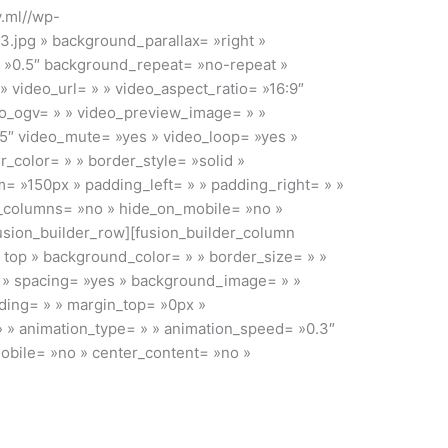
.ml//wp-
.jpg » background_parallax= »right »
 »0.5″ background_repeat= »no-repeat »
 video_url= » » video_aspect_ratio= »16:9″
o_ogv= » » video_preview_image= » »
0.5″ video_mute= »yes » video_loop= »yes »
_color= » » border_style= »solid »
= »150px » padding_left= » » padding_right= » »
_columns= »no » hide_on_mobile= »no »
fusion_builder_row][fusion_builder_column
t top » background_color= » » border_size= » »
d » spacing= »yes » background_image= » »
ing= » » margin_top= »0px »
» » animation_type= » » animation_speed= »0.3″
mobile= »no » center_content= »no »
ible Pricing Plans