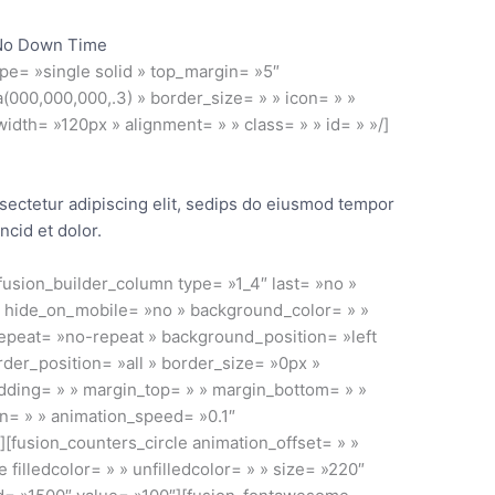
No Down Time
ype= »single solid » top_margin= »5″
000,000,000,.3) » border_size= » » icon= » »
 width= »120px » alignment= » » class= » » id= » »/]
sectetur adipiscing elit, sedips do eiusmod tempor
incid et dolor.
[fusion_builder_column type= »1_4″ last= »no »
» hide_on_mobile= »no » background_color= » »
peat= »no-repeat » background_position= »left
rder_position= »all » border_size= »0px »
adding= » » margin_top= » » margin_bottom= » »
on= » » animation_speed= »0.1″
»][fusion_counters_circle animation_offset= » »
e filledcolor= » » unfilledcolor= » » size= »220″