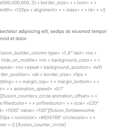
000,000,000,.3) » border_size= » » icon= » »
 width= »120px » alignment= » » class= » » id= » »/]
sectetur adipiscing elit, sedips do eiusmod tempor
incid et dolor.
[fusion_builder_column type= »1_4″ last= »no »
» hide_on_mobile= »no » background_color= » »
peat= »no-repeat » background_position= »left
rder_position= »all » border_size= »0px »
adding= » » margin_top= » » margin_bottom= » »
on= » » animation_speed= »0.1″
»][fusion_counters_circle animation_offset= » »
e filledcolor= » » unfilledcolor= » » size= »220″
d= »1500″ value= »100″][fusion_fontawesome
»55px » iconcolor= »#505769″ circlecolor= » »
er » /] [/fusion_counter_circle]