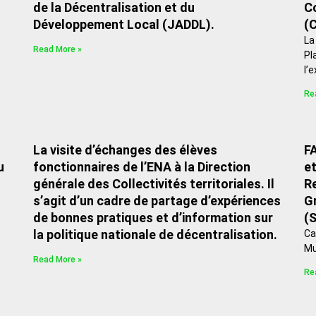
de la Décentralisation et du
Co
Développement Local (JADDL).
(
La
Read More »
Pl
l’
Re
La visite d’échanges des élèves
F
u
fonctionnaires de l’ENA à la Direction
e
générale des Collectivités territoriales. Il
Re
s’agit d’un cadre de partage d’expériences
Gr
de bonnes pratiques et d’information sur
(
la politique nationale de décentralisation.
Ca
Mu
Read More »
Re