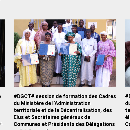
Page
Page
Page
Page
Page
e
#DGCT# session de formation des Cadres
#
du Ministère de l’Administration
du
territoriale et de la Décentralisation, des
te
Elus et Secrétaires généraux de
él
Communes et Présidents des Délégations
C
és