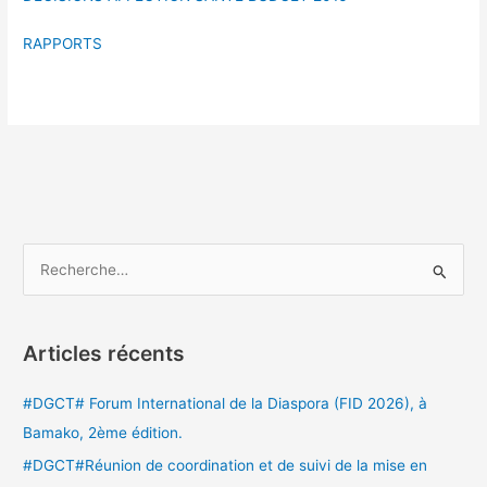
RAPPORTS
R
e
c
Articles récents
h
e
#DGCT# Forum International de la Diaspora (FID 2026), à
r
Bamako, 2ème édition.
c
#DGCT#Réunion de coordination et de suivi de la mise en
h