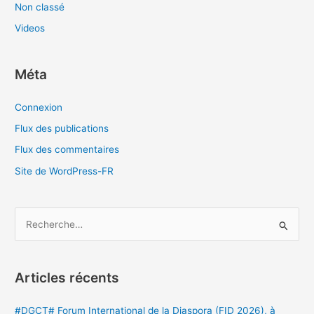
Non classé
Videos
Méta
Connexion
Flux des publications
Flux des commentaires
Site de WordPress-FR
R
e
c
Articles récents
h
e
#DGCT# Forum International de la Diaspora (FID 2026), à