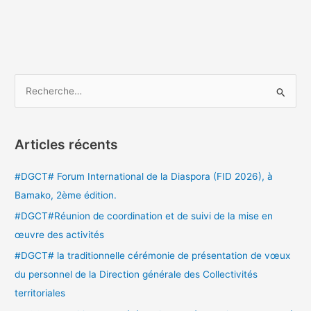
R
e
c
Articles récents
h
e
#DGCT# Forum International de la Diaspora (FID 2026), à
r
Bamako, 2ème édition.
c
#DGCT#Réunion de coordination et de suivi de la mise en
h
œuvre des activités
e
#DGCT# la traditionnelle cérémonie de présentation de vœux
r
du personnel de la Direction générale des Collectivités
territoriales
: