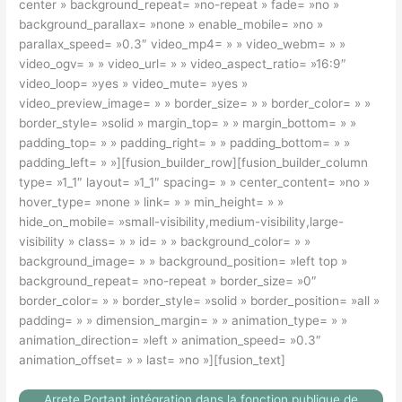
center » background_repeat= »no-repeat » fade= »no »
background_parallax= »none » enable_mobile= »no »
parallax_speed= »0.3″ video_mp4= » » video_webm= » »
video_ogv= » » video_url= » » video_aspect_ratio= »16:9″
video_loop= »yes » video_mute= »yes »
video_preview_image= » » border_size= » » border_color= » »
border_style= »solid » margin_top= » » margin_bottom= » »
padding_top= » » padding_right= » » padding_bottom= » »
padding_left= » »][fusion_builder_row][fusion_builder_column
type= »1_1″ layout= »1_1″ spacing= » » center_content= »no »
hover_type= »none » link= » » min_height= » »
hide_on_mobile= »small-visibility,medium-visibility,large-
visibility » class= » » id= » » background_color= » »
background_image= » » background_position= »left top »
background_repeat= »no-repeat » border_size= »0″
border_color= » » border_style= »solid » border_position= »all »
padding= » » dimension_margin= » » animation_type= » »
animation_direction= »left » animation_speed= »0.3″
animation_offset= » » last= »no »][fusion_text]
Arrete Portant intégration dans la fonction publique de