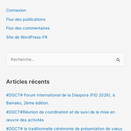
Connexion
Flux des publications
Flux des commentaires
Site de WordPress-FR
R
e
c
Articles récents
h
e
#DGCT# Forum International de la Diaspora (FID 2026), à
r
Bamako, 2ème édition.
c
#DGCT#Réunion de coordination et de suivi de la mise en
h
œuvre des activités
e
#DGCT# la traditionnelle cérémonie de présentation de vœux