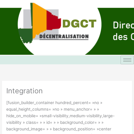
Aller
au
contenu
Integration
[fusion_builder_container hundred_percent= »no »
equal_height_columns= »no » menu_anchor= » »
hide_on_mobile= »small-visibility,medium-visibility,large-
visibility » class= » » id= » » background_color= » »
background_image= » » background_position= »center