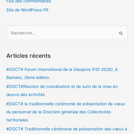
Flux des commentaires
Site de WordPress-FR
R
e
c
Articles récents
h
e
#DGCT# Forum International de la Diaspora (FID 2026), à
r
Bamako, 2ème édition.
c
#DGCT#Réunion de coordination et de suivi de la mise en
h
œuvre des activités
e
#DGCT# la traditionnelle cérémonie de présentation de vœux
r
du personnel de la Direction générale des Collectivités
territoriales
:
#DGCT# Traditionnelle cérémonie de présentation des vœux à