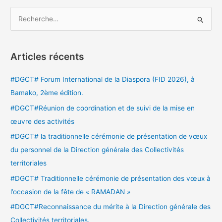
R
e
c
Articles récents
h
e
#DGCT# Forum International de la Diaspora (FID 2026), à
r
Bamako, 2ème édition.
c
#DGCT#Réunion de coordination et de suivi de la mise en
h
œuvre des activités
e
#DGCT# la traditionnelle cérémonie de présentation de vœux
r
du personnel de la Direction générale des Collectivités
territoriales
:
#DGCT# Traditionnelle cérémonie de présentation des vœux à
l’occasion de la fête de « RAMADAN »
#DGCT#Reconnaissance du mérite à la Direction générale des
Collectivités territoriales.