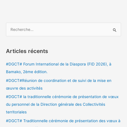
R
e
c
Articles récents
h
e
#DGCT# Forum International de la Diaspora (FID 2026), à
r
Bamako, 2ème édition.
c
#DGCT#Réunion de coordination et de suivi de la mise en
h
œuvre des activités
e
#DGCT# la traditionnelle cérémonie de présentation de vœux
r
du personnel de la Direction générale des Collectivités
territoriales
:
#DGCT# Traditionnelle cérémonie de présentation des vœux à