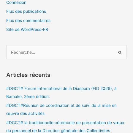
Connexion
Flux des publications
Flux des commentaires
Site de WordPress-FR
R
e
c
Articles récents
h
e
#DGCT# Forum International de la Diaspora (FID 2026), à
r
Bamako, 2ème édition.
c
#DGCT#Réunion de coordination et de suivi de la mise en
h
œuvre des activités
e
#DGCT# la traditionnelle cérémonie de présentation de vœux
r
du personnel de la Direction générale des Collectivités