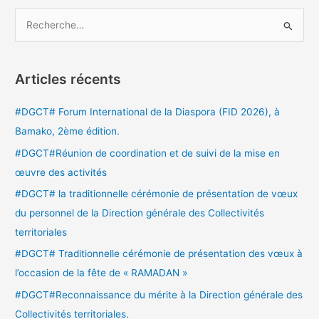
R
e
c
Articles récents
h
e
#DGCT# Forum International de la Diaspora (FID 2026), à
r
Bamako, 2ème édition.
c
#DGCT#Réunion de coordination et de suivi de la mise en
h
œuvre des activités
e
#DGCT# la traditionnelle cérémonie de présentation de vœux
r
du personnel de la Direction générale des Collectivités
territoriales
:
#DGCT# Traditionnelle cérémonie de présentation des vœux à
l’occasion de la fête de « RAMADAN »
#DGCT#Reconnaissance du mérite à la Direction générale des
Collectivités territoriales.