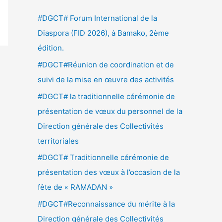
e
#DGCT# Forum International de la
r
Diaspora (FID 2026), à Bamako, 2ème
c
édition.
h
#DGCT#Réunion de coordination et de
e
suivi de la mise en œuvre des activités
r
#DGCT# la traditionnelle cérémonie de
présentation de vœux du personnel de la
:
Direction générale des Collectivités
territoriales
#DGCT# Traditionnelle cérémonie de
présentation des vœux à l’occasion de la
fête de « RAMADAN »
#DGCT#Reconnaissance du mérite à la
Direction générale des Collectivités