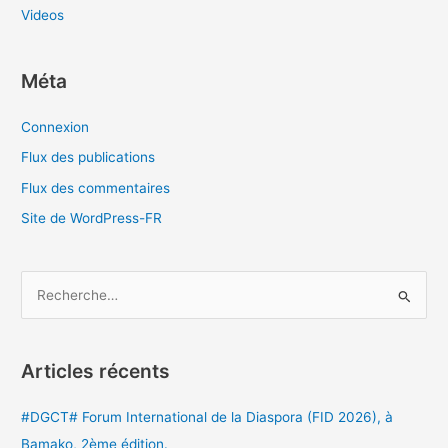
Videos
Méta
Connexion
Flux des publications
Flux des commentaires
Site de WordPress-FR
R
e
c
Articles récents
h
e
#DGCT# Forum International de la Diaspora (FID 2026), à
r
Bamako, 2ème édition.