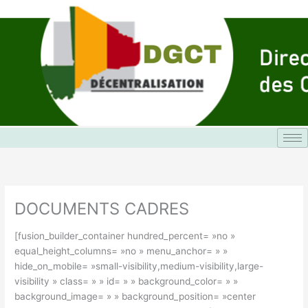
Aller
au
contenu
DOCUMENTS CADRES
[fusion_builder_container hundred_percent= »no »
equal_height_columns= »no » menu_anchor= » »
hide_on_mobile= »small-visibility,medium-visibility,large-
visibility » class= » » id= » » background_color= » »
background_image= » » background_position= »center