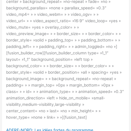
center » background_repeat= »no-repeat » fade= »no »
background_parallax= »none » parallax_speed= »0.3″
video_mp4= » » video_webm= » » video_ogv= » »
video_url= » » video_aspect_ratio= »16:9″ video_loop= »yes »
video_mute= »yes » overlay_color= » »
video_preview_image= » » border_size= » » border_color= » »
border_style= »solid » padding_top= » » padding_bottom= » »
padding_left= » » padding_right= » » admin_toggled= »no »]
[fusion_builder_row][fusion_builder_column type= »1_1″
layout= »1_1″ background_position= »left top »
background_color= » » border_size= » » border_color= » »
border_style= »solid » border_position= »all » spacing= »yes »
background_image= » » background_repeat= »no-repeat »
padding= » » margin_top= »0px » margin_bottom= »0px »
class= » » id= » » animation_type= » » animation_speed= »0.3″
animation_direction= »left » hide_on_mobile= »small-
visibility,medium-visibility,large-visibility »
center_content= »no » last= »no » min_height= » »
hover_type= »none » link= » »][fusion_text]
ADERE-NORD: Les idées fortes du programme