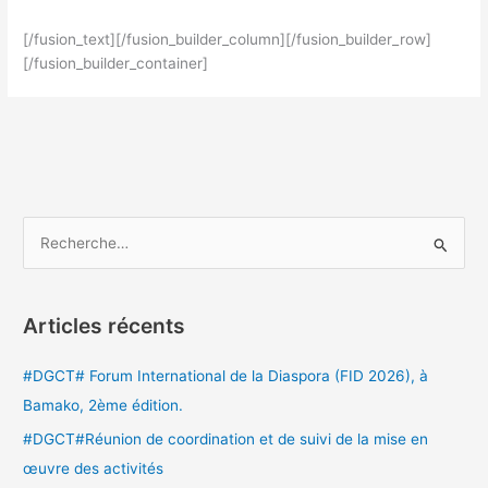
[/fusion_text][/fusion_builder_column][/fusion_builder_row]
[/fusion_builder_container]
R
e
c
Articles récents
h
e
#DGCT# Forum International de la Diaspora (FID 2026), à
r
Bamako, 2ème édition.
c
#DGCT#Réunion de coordination et de suivi de la mise en
h
œuvre des activités
e