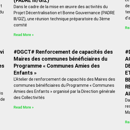
(PADRE III/GIZ)
et
de
Dans le cadre de la mise en œuvre des activités du
du
te
Projet Décentralisation et Bonne Gouvernance (PADRE
d’
III/GIZ), une réunion technique préparatoire du 3ème
comité
Re
Read More »
vi
#DGCT# Renforcement de capacités des
#
Maires des communes bénéficiaires du
A
es
Programme « Communes Amies des
D
Enfants »
E
B
L’Atelier de renforcement de capacités des Maires des
communes bénéficiaires du Programme « Communes
R
Amies des Enfants » organisé par la Direction générale
A
és
des Collectivités
 de
Da
re
Read More »
Ma
Re