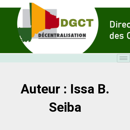
Aller
au
contenu
Auteur :
Issa B.
Seiba
Page
Page
Page
Page
Page