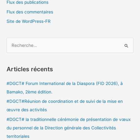
Flux des publications
Flux des commentaires
Site de WordPress-FR
R
e
c
Articles récents
h
e
#DGCT# Forum International de la Diaspora (FID 2026), à
r
Bamako, 2ème édition.
c
#DGCT#Réunion de coordination et de suivi de la mise en
h
œuvre des activités
e
#DGCT# la traditionnelle cérémonie de présentation de vœux
r
du personnel de la Direction générale des Collectivités
territoriales
: