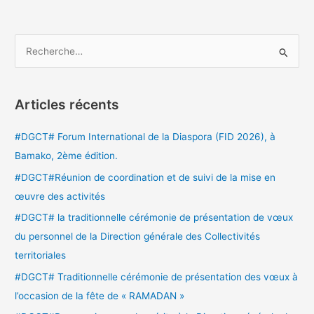
R
e
c
Articles récents
h
e
#DGCT# Forum International de la Diaspora (FID 2026), à
r
Bamako, 2ème édition.
c
#DGCT#Réunion de coordination et de suivi de la mise en
h
œuvre des activités
e
#DGCT# la traditionnelle cérémonie de présentation de vœux
r
du personnel de la Direction générale des Collectivités
territoriales
:
#DGCT# Traditionnelle cérémonie de présentation des vœux à
l’occasion de la fête de « RAMADAN »