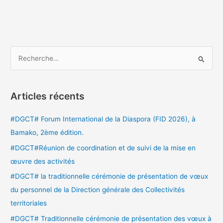
R
e
c
Articles récents
h
e
#DGCT# Forum International de la Diaspora (FID 2026), à
r
Bamako, 2ème édition.
c
#DGCT#Réunion de coordination et de suivi de la mise en
h
œuvre des activités
e
#DGCT# la traditionnelle cérémonie de présentation de vœux
r
du personnel de la Direction générale des Collectivités
territoriales
:
#DGCT# Traditionnelle cérémonie de présentation des vœux à