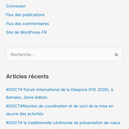
Connexion
Flux des publications
Flux des commentaires
Site de WordPress-FR
R
e
c
Articles récents
h
e
#DGCT# Forum International de la Diaspora (FID 2026), à
r
Bamako, 2ème édition.
c
#DGCT#Réunion de coordination et de suivi de la mise en
h
œuvre des activités
e
#DGCT# la traditionnelle cérémonie de présentation de vœux
r