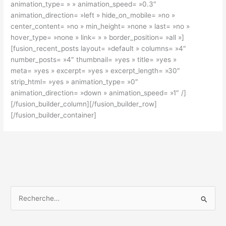
animation_type= » » animation_speed= »0.3″
animation_direction= »left » hide_on_mobile= »no »
center_content= »no » min_height= »none » last= »no »
hover_type= »none » link= » » border_position= »all »]
[fusion_recent_posts layout= »default » columns= »4″
number_posts= »4″ thumbnail= »yes » title= »yes »
meta= »yes » excerpt= »yes » excerpt_length= »30″
strip_html= »yes » animation_type= »0″
animation_direction= »down » animation_speed= »1″ /]
[/fusion_builder_column][/fusion_builder_row]
[/fusion_builder_container]
R
e