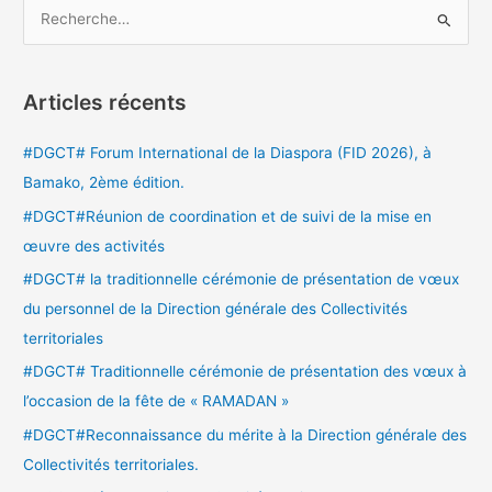
R
e
c
Articles récents
h
e
#DGCT# Forum International de la Diaspora (FID 2026), à
r
Bamako, 2ème édition.
c
#DGCT#Réunion de coordination et de suivi de la mise en
h
œuvre des activités
e
#DGCT# la traditionnelle cérémonie de présentation de vœux
r
du personnel de la Direction générale des Collectivités
territoriales
:
#DGCT# Traditionnelle cérémonie de présentation des vœux à
l’occasion de la fête de « RAMADAN »
#DGCT#Reconnaissance du mérite à la Direction générale des
Collectivités territoriales.