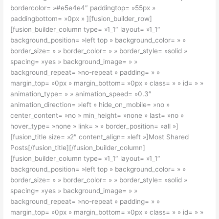
bordercolor= »#e5e4e4″ paddingtop= »55px »
paddingbottom= »0px » ][fusion_builder_row]
[fusion_builder_column type= »1_1″ layout= »1_1″
background_position= »left top » background_color= » »
border_size= » » border_color= » » border_style= »solid »
spacing= »yes » background_image= » »
background_repeat= »no-repeat » padding= » »
margin_top= »0px » margin_bottom= »0px » class= » » id= » »
animation_type= » » animation_speed= »0.3″
animation_direction= »left » hide_on_mobile= »no »
center_content= »no » min_height= »none » last= »no »
hover_type= »none » link= » » border_position= »all »]
[fusion_title size= »2″ content_align= »left »]Most Shared
Posts[/fusion_title][/fusion_builder_column]
[fusion_builder_column type= »1_1″ layout= »1_1″
background_position= »left top » background_color= » »
border_size= » » border_color= » » border_style= »solid »
spacing= »yes » background_image= » »
background_repeat= »no-repeat » padding= » »
margin_top= »0px » margin_bottom= »0px » class= » » id= » »