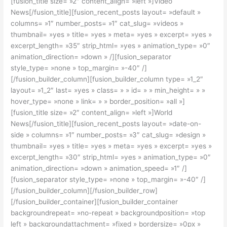
[fusion_title size= »2″ content_align= »left »]Video
News[/fusion_title][fusion_recent_posts layout= »default »
columns= »1″ number_posts= »1″ cat_slug= »videos »
thumbnail= »yes » title= »yes » meta= »yes » excerpt= »yes »
excerpt_length= »35″ strip_html= »yes » animation_type= »0″
animation_direction= »down » /][fusion_separator
style_type= »none » top_margin= »-40″ /]
[/fusion_builder_column][fusion_builder_column type= »1_2″
layout= »1_2″ last= »yes » class= » » id= » » min_height= » »
hover_type= »none » link= » » border_position= »all »]
[fusion_title size= »2″ content_align= »left »]World
News[/fusion_title][fusion_recent_posts layout= »date-on-
side » columns= »1″ number_posts= »3″ cat_slug= »design »
thumbnail= »yes » title= »yes » meta= »yes » excerpt= »yes »
excerpt_length= »30″ strip_html= »yes » animation_type= »0″
animation_direction= »down » animation_speed= »1″ /]
[fusion_separator style_type= »none » top_margin= »-40″ /]
[/fusion_builder_column][/fusion_builder_row]
[/fusion_builder_container][fusion_builder_container
backgroundrepeat= »no-repeat » backgroundposition= »top
left » backgroundattachment= »fixed » bordersize= »0px »