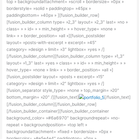
top » backgroundattachment= »scroll » bordersize= »0px »
borderstyle= »solid » paddingtop= »45px »
paddingbottom= »40px » ][fusion_builder_row]
[fusion_builder_column type= »2_3″ layout= »2_3″ last= »no »
class= » » id= » » min_height= » » hover_type= »none »
link= » » border_position= »all »][fusion_postslider
layout= »posts-with-excerpt » excerpt= »45″
category= »design » limit= »3″ lightbox= »yes » /]
[/fusion_builder_column][fusion_builder_column type= »1_3″
layout= »1_3″ last= »yes » class= » » id= » » min_height= » »
hover_type= »none » link= » » border_position= »all »]
[fusion_postslider layout= »posts » excerpt= »15″
category= »design » limit= »2″ lightbox= »yes » /]
[fusion_separator style_type= »none » top_margin= »20″
bottom_margin= »20″ /][fusion_text]
[/fusion_text]
[/fusion_builder_column][/fusion_builder_row]
[/fusion_builder_container][fusion_builder_container
background_color= »#6a6970″ backgroundrepeat= »no-
repeat » backgroundposition= »top left »
backgroundattachment= »fixed » bordersize= »0px »
bordercolor= »#e5e4e4″ paddingtop= »0px »