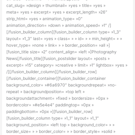
cat_slug= »design » thumbnail= »yes » title= »yes »
meta= »yes » excerpt= »yes » excerpt_length= »26″
strip_html= »yes » animation_type= »0″
animation_direction= »down » animation_speed= »1″ /]
[/fusion_builder_column][fusion_builder_column type= »1_3″
layout= »1_3″ last= »yes » class= » » id= » » min_height= » »
hover_type= »none » link= » » border_position= »all »]
[fusion_title size= »2″ content_align= »left »]Photography
News[/fusion_title][fusion_postslider layout= »posts »
excerpt= »15″ category= »creative » limit= »1″ lightbox= »yes »
/][/fusion_builder_column][/fusion_builder_row]
[/fusion_builder_container][fusion_builder_container
background_color= »#6a6970″ backgroundrepeat= »no-
repeat » backgroundposition= »top left »
backgroundattachment= »fixed » bordersize= »0px »
bordercolor= »#e5e4e4″ paddingtop= »0px »
paddingbottom= »0px »][fusion_builder_row]
[fusion_builder_column type= »1_1″ layout= »1_1″
background_position= »left top » background_color= » »
border_size= » » border_color= » » border_style= »solid »