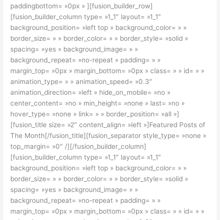
paddingbottom= »0px » ][fusion_builder_row]
[fusion_builder_column type= »1_1″ layout= »1_1″
background_position= »left top » background_color= » »
border_size= » » border_color= » » border_style= »solid »
spacing= »yes » background_image= » »
background_repeat= »no-repeat » padding= » »
margin_top= »0px » margin_bottom= »0px » class= » » id= » »
animation_type= » » animation_speed= »0.3″
animation_direction= »left » hide_on_mobile= »no »
center_content= »no » min_height= »none » last= »no »
hover_type= »none » link= » » border_position= »all »]
[fusion_title size= »2″ content_align= »left »]Featured Posts of
The Month[/fusion_title][fusion_separator style_type= »none »
top_margin= »0″ /][/fusion_builder_column]
[fusion_builder_column type= »1_1″ layout= »1_1″
background_position= »left top » background_color= » »
border_size= » » border_color= » » border_style= »solid »
spacing= »yes » background_image= » »
background_repeat= »no-repeat » padding= » »
margin_top= »0px » margin_bottom= »0px » class= » » id= » »