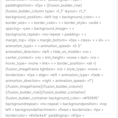
paddingbottom= »0px » ][fusion_builder_row]
[fusion_builder_column type= »1_1″ layout= »1_1″
background_position= »left top » background_color= » »
border_size= » » border_color= » » border_style= »solid »
spacing= »yes » background_image= » »
background_repeat= »no-repeat » padding= » »
margin_top= »0px » margin_bottom= »0px » class= » » id= » »
animation_type= » » animation_speed= »0.3″
animation_direction= »left » hide_on_mobile= »no »
center_content= »no » min_height= »none » last= »no »
hover_type= »none » link= » » border_position= »all »]
[fusion_imageframe lightbox= »no » style_type= »none »
bordersize= »0px » align= »left » animation_type= »fade »
animation_direction= »right » animation_speed= »1″]
[/fusion_imageframe][/fusion_builder_column]
[/fusion_builder_row][/fusion_builder_container]
[fusion_builder_container background_color= »#f6f6f6″
backgroundrepeat= »no-repeat » backgroundposition= »top
left » backgroundattachment= »fixed » bordersize= »1px »
bordercolor= »#e5e4e4″ paddingtop= »65px »