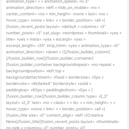
animation_type= » » animation_speed= »0.3″
animation_direction= »left » hide_on_mobile= »no »
center_content= »no » min_height= »none » last= »no »
hover_type= »none » link= » » border_position= »all »]
[fusion_recent_posts layout= »default » columns= »3″
number_posts= »3″ cat_slug= »wordpress » thumbnail= »yes »
title= »yes » meta= »yes » excerpt= »yes »
excerpt_length= »35″ strip_html= »yes » animation_type= »0″
animation_direction= »down » /][/fusion_builder_column]
[/fusion_builder_row][/fusion_builder_container]
[fusion_builder_container backgroundrepeat= »no-repeat »
backgroundposition= »left top »
backgroundattachment= »fixed » bordersize= »0px »
bordercolor= »#e5e4e4″ borderstyle= »solid »
paddingtop= »60px » paddingbottom= »0px » ]
[fusion_builder_row][fusion_builder_column type= »2_3″
layout= »2_3″ last= »no » class= » » id= » » min_height= » »
hover_type= »none » link= » » border_position= »all »]
[fusion_title size= »2″ content_align= »left »]Creative
News[/fusion_title][fusion_recent_posts layout= »thumbnails-
on-side » columns= »1″ number_posts= »3″