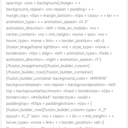
spacing= »yes » background_image= » »
background_repeat= »no-repeat » padding= » »
margin_top= »0px » margin_bottom= »0px » class= » » id= » »
animation_type= » » animation_speed= »0.3″
animation_direction= »left » hide_on_mobile= »no »
center_content= »no » min_height= »none » last= »no »
hover_type= »none » link= » » border_position= »all »]
[fusion_imageframe lightbox= »no » style_type= »none »
bordersize= »0px » align= »left » animation_type= »fade »
animation_direction= »right » animation_speed= »1″]
[/fusion_imageframe][/fusion_builder_column]
[/fusion_builder_row][/fusion_builder_container]
[fusion_builder_container background_color= »#f6f6f6″
backgroundrepeat= »no-repeat » backgroundposition= »left
top » backgroundattachment= »fixed » bordersize= »0px »
bordercolor= »#e5e4e4″ borderstyle= »solid »
paddingtop= »65px » paddingbottom= »0px » ]
[fusion_builder_row][fusion_builder_column type= »1_2″
layout= »1_2″ last= »no » class= » » id= » » min_height= » »
hover_type= »none » link= » » border_position= »all »]