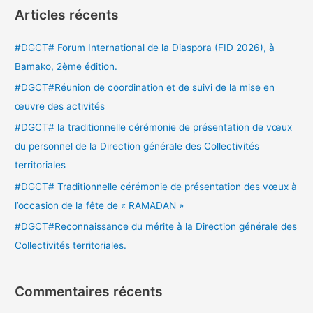
c
Articles récents
h
e
#DGCT# Forum International de la Diaspora (FID 2026), à
r
Bamako, 2ème édition.
c
#DGCT#Réunion de coordination et de suivi de la mise en
h
œuvre des activités
e
#DGCT# la traditionnelle cérémonie de présentation de vœux
r
du personnel de la Direction générale des Collectivités
territoriales
:
#DGCT# Traditionnelle cérémonie de présentation des vœux à
l’occasion de la fête de « RAMADAN »
#DGCT#Reconnaissance du mérite à la Direction générale des
Collectivités territoriales.
Commentaires récents