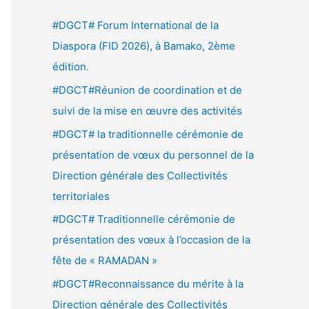
e
#DGCT# Forum International de la
r
Diaspora (FID 2026), à Bamako, 2ème
c
édition.
h
#DGCT#Réunion de coordination et de
e
suivi de la mise en œuvre des activités
r
#DGCT# la traditionnelle cérémonie de
présentation de vœux du personnel de la
:
Direction générale des Collectivités
territoriales
#DGCT# Traditionnelle cérémonie de
présentation des vœux à l’occasion de la
fête de « RAMADAN »
#DGCT#Reconnaissance du mérite à la
Direction générale des Collectivités