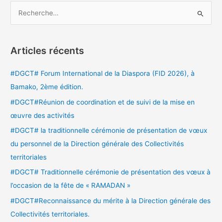
R
e
c
Articles récents
h
e
#DGCT# Forum International de la Diaspora (FID 2026), à
r
Bamako, 2ème édition.
c
#DGCT#Réunion de coordination et de suivi de la mise en
h
œuvre des activités
e
#DGCT# la traditionnelle cérémonie de présentation de vœux
r
du personnel de la Direction générale des Collectivités
territoriales
:
#DGCT# Traditionnelle cérémonie de présentation des vœux à
l’occasion de la fête de « RAMADAN »
#DGCT#Reconnaissance du mérite à la Direction générale des
Collectivités territoriales.