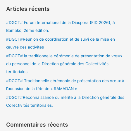
c
Articles récents
h
e
#DGCT# Forum International de la Diaspora (FID 2026), à
r
Bamako, 2ème édition.
c
#DGCT#Réunion de coordination et de suivi de la mise en
h
œuvre des activités
e
#DGCT# la traditionnelle cérémonie de présentation de vœux
r
du personnel de la Direction générale des Collectivités
territoriales
:
#DGCT# Traditionnelle cérémonie de présentation des vœux à
l’occasion de la fête de « RAMADAN »
#DGCT#Reconnaissance du mérite à la Direction générale des
Collectivités territoriales.
Commentaires récents