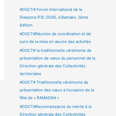
e
#DGCT# Forum International de la
r
Diaspora (FID 2026), à Bamako, 2ème
c
édition.
h
#DGCT#Réunion de coordination et de
e
suivi de la mise en œuvre des activités
r
#DGCT# la traditionnelle cérémonie de
présentation de vœux du personnel de la
:
Direction générale des Collectivités
territoriales
#DGCT# Traditionnelle cérémonie de
présentation des vœux à l’occasion de la
fête de « RAMADAN »
#DGCT#Reconnaissance du mérite à la
Direction générale des Collectivités